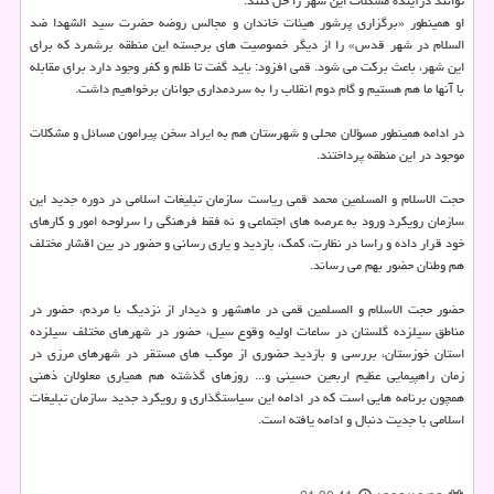
توانند درآینده مشكلات این شهر را حل كنند.
او همینطور «برگزاری پرشور هیئات خاندان و مجالس روضه حضرت سید الشهدا ضد
السلام در شهر قدس» را از دیگر خصوصیت های برجسته این منطقه برشمرد كه برای
این شهر، باعث بركت می شود. قمی افزود: باید گفت تا ظلم و كفر وجود دارد برای مقابله
با آنها ما هم هستیم و گام دوم انقلاب را به سردمداری جوانان برخواهیم داشت.
در ادامه همینطور مسؤلان محلی و شهرستان هم به ایراد سخن پیرامون مسائل و مشكلات
موجود در این منطقه پرداختند.
حجت الاسلام و المسلمین محمد قمی ریاست سازمان تبلیغات اسلامی در دوره جدید این
سازمان رویكرد ورود به عرصه های اجتماعی و نه فقط فرهنگی را سرلوحه امور و كارهای
خود قرار داده و راسا در نظارت، كمك، بازدید و یاری رسانی و حضور در بین اقشار مختلف
هم وطنان حضور بهم می رساند.
حضور حجت الاسلام و المسلمین قمی در ماهشهر و دیدار از نزدیك با مردم، حضور در
مناطق سیلزده گلستان در ساعات اولیه وقوع سیل، حضور در شهرهای مختلف سیلزده
استان خوزستان، بررسی و بازدید حضوری از موكب های مستقر در شهرهای مرزی در
زمان راهپیمایی عظیم اربعین حسینی و... روزهای گذشته هم همیاری معلولان ذهنی
همچون برنامه هایی است كه در ادامه این سیاستگذاری و رویكرد جدید سازمان تبلیغات
اسلامی با جدیت دنبال و ادامه یافته است.