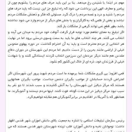
مهم، در ابتدا با شنیدن رخ میدهد. بنا بر این باید حرف های مردم را بشنویم چون از
پیامبر و معارف الهی این برداشت می شود كه راه تبلیغ جز این نیست كه باید حرف های
مردم را شنید و درد و غصه مردم را درك كرد. مسئولی كه فكر و ذهنش مشكلات مردم
نباشد و بغض از ظلمی كه به كارگران و یا بخش های دیگر از مردم وارد می شود نداشته
باشد بطور قطع نمی تواند گرهی از مشكلات باز كند.
اگر تبلیغ به معنای تفاهم مورد توجه قرار گرفت آنوقت خود مردم به میدان می آیند و
انتخاب می كنند. هر چند انتخاب های ما باید به سمت وسوی درستی برود اما در نهایت
هر انتخابی از مردم محترم است و باید به آن احترام گذاشت. در دوره پهلوی منحوس
خیلی از اراضی مانند بحرین را از دست دادیم. اما مردم این شهرستان در دوران دفاع
مقدس هم مانند دیگر مردمان این سرزمین انتخاب كردند ایستادگی كنند و با شهادت
خیلی از فرزندان خود، ذره ای از خاك این كشور كم نشود.
قمی افزود: پی گیری مشكلات شما برعهده ما است مردم شهید پرور این شهرستان اگر
اعتراض كردند حسابشان از مواجب بگیران دشمن جداست. مواجب بگیران همانهایی
هستند كه مركز دیالیز این شهرستان را به آتش كشیدند و سبب شدند تا دو نفر به
سبب نبود مركز دیالیز در این مدت كوتاه، فوت كنند. اینها مردم نیستند و آشوبگرند. ما
همانطور كه با آمریكا در افتادیم در برابرآشوبگران هم مقابله خواهیم كرد.
رئیس سازمان تبلیغات اسلامی با اشاره به جمعیت بالای دانش اموزان شهر قدس اظهار
داشت: نوجوانان نخبه و دانش آموزان، قلب تپنده شهرستان شهر قدس هستند كه می