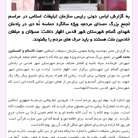
به گزارش لباس دونی رئیس سازمان تبلیغات اسلامی در مراسم
تجمع بزرگ «صدای مردم» ویژه سالگرد حماسه نُه دی در یادمان
شهدای گمنام شهرستان شهر قدس اظهار داشت: مسؤلان و مبلغان
خادمین ملت هستند و باید حرف های مردم را بشنوند.
به گزارش عصر دوشنبه روابط عمومی سازمان تبلیغات اسلامی،
حجت الاسلام و المسلمین
محمد قمی
در تجمع بزرگ صدای مردم ویژه نهم دی ماه كه با حضور امام جمعه، فرماندار،
شهردار، فرمانده سپاه ناحیه و اقشار مختلف مردم شهرستان شهر قدس در یادمان
شهدای گمنام این شهرستان برگزار شد، اظهار داشت: ارادت من به شهرستان شهر
قدس به دوران نوجوانی برمی گردد، زمانی كه همراه پدرم برای تشییع پیكر پاك یك
شهید به این شهرستان آمدیم و این برای من از همان دوران تداعی كننده این است كه
شهرستان شهر قدس، مدینه الشهداست.
وی اشاره كرد: نهم دی روز مردم است؛ ۱۲ فرودین ۵۸ وقتی مردم به جمهوری اسلامی
رأی دادند امام (ره) پیامی به این مضمون صادر كردند كه «امروز؛ روز نخست حكومت الله
است». عبارت یوم الله را نه آیت الله خامنه ای و نه امام خمینی (ره) بی حساب خرج
نكردند. در نهم دی مردم آمدند برای اقامه حق و قسط كه این عین عبارت قرآنی است.
هر روز كه اراده مردم برای احقاق حق شكل گرفت آن روز یوم الله است.
رئیس سازمان تبلیغات اسلامی با اشاره به اینكه عده ای از سر تكبر دوست ندارند مردم
ایستادگی كنند، گفت: ملت ما نمی خواست توسری خور بوده و حقیر بماند. آنها می