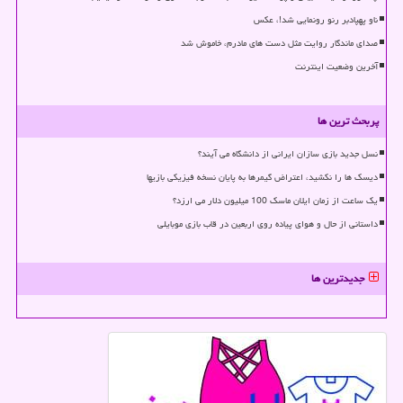
ناو پهپادبر رنو رونمایی شد!، عکس
صدای ماندگار روایت مثل دست های مادرم، خاموش شد
آخرین وضعیت اینترنت
پربحث ترین ها
نسل جدید بازی سازان ایرانی از دانشگاه می آیند؟
دیسک ها را نکشید، اعتراض گیمرها به پایان نسخه فیزیکی بازیها
یک ساعت از زمان ایلان ماسک 100 میلیون دلار می ارزد؟
داستانی از حال و هوای پیاده روی اربعین در قاب بازی موبایلی
جدیدترین ها