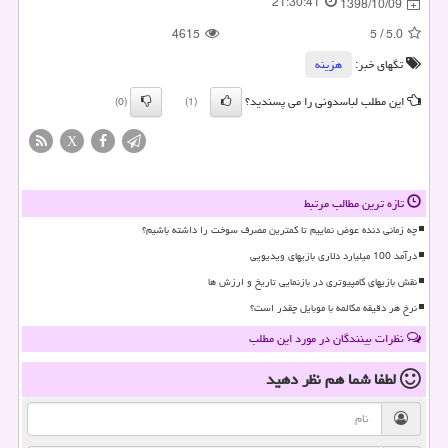
21:30:41
1398/10/09
4615
5
/
5.0
تگهای خبر:
هزینه
این مطلب لباسدونی را می پسندید؟
(0)
(1)
X
تازه ترین مطالب مرتبط
چه زمانی دنده عوض نماییم تا کمترین مصرف سوخت را داشته باشیم؟
درآمد 100 میلیارد دلاری بازیهای ویدیویی
نقش بازیهای کامپیوتری در بازنمایی تاریخ و ارزش ها
نرخ هر دقیقه مکالمه با موبایل چقدر است؟
نظرات بینندگان در مورد این مطلب
لطفا شما هم
نظر دهید