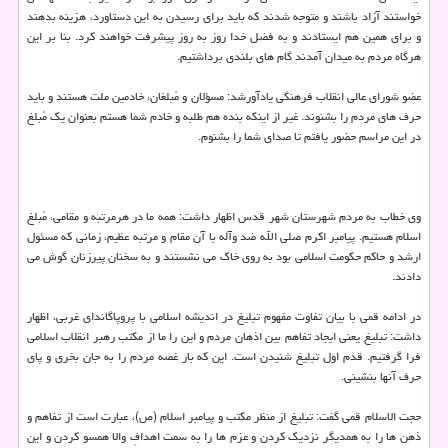
خواستند آزاد باشند و متوجه شدند كه باید برای رسیدن به این دستاورد، هزینه بدهند
و برای همین هم ایستادند و به فضل خدا روز به روز پیشرفت خواهند كرد. بنا بر این
هرگاه مردم به میدان آمدند گام های بلندی برداشتیم.
عضو شورای عالی انقلاب فرهنگی یادآورشد: مسؤلان و مُبلغان، خادمین ملت هستند و باید
حرف های مردم را بشنوند. غیر از اینكه بنده هم طلبه و خادم شما هستم بعنوان یك مُبلغ
در این مراسم حضور یافتم تا صدای شما را بشنوم.
وی خطاب به مردم شهرستان شهر قدس اظهار داشت: همه ما در هرمرتبه و مقامی، مُبلغ
اسلام هستیم. پیامبر اكرم صلی الله ضد وآله با آن مقام و مرتبه عظیم، زمانی كه مسئول
ارشد و حاكم حكومت اسلامی بود به روی خاك می نشستند و به سخنان پیرزنان گوش می
دادند.
در ادامه قمی با بیان تفاوت مفهوم تبلیغ در اندیشه اسلامی با پروپاگاندای غربی، اظهار
داشت: تبلیغ یعنی ایجاد تفاهم بین اذهان مردم و این را ما از مكتب رهبر انقلاب اسلامی
فرا گرفتیم. قدم اول تبلیغ شنیدن است. این كه بار غصه مردم را به جان بخری و پای
حرف آنها بنشینی.
حجت الاسلام قمی گفت: تبلیغ از منظر مكتب و پیامبر اسلام (ص)، عبارت است از تفاهم و
ذهن ها را به همدیگر نزدیك كردن و عزم ها را به سمت اهدافِ والا همسو كردن و این