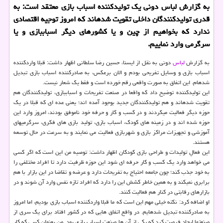
به گزارش لباس دونی یك تولیدكننده اسباب بازی معتقد است: به
قدری تولیدكنندگان داخلی تقویت شده‎اند كه امروز توجیه اقتصادی
ندارد كه بخواهیم از چین و یا كشورهای دیگر اسباب‎بازی و یا
سرگرمی وارد نماییم.
به گزارش
لباس
اسباب‏ بازی و وسایل تفریحی بودم و الان برعكس، به صادركننده اسباب بازی تبدیل
شده‎ام. این اتفاق به صورت واقعی رقم خورده است و فقط یك شعار نیست.
این تولیدكننده توضیح داد كه واقعا در صنعت تفریحات و اسباب‎بازی، تولیدكنندگان هم
تقویت شده‎اند و هم تولیدكنندگان جدید بوجود آمده اند؛ یعنی عده ای كه قبلا در یك
حوزه‎ دیگر فعالیت می‎كردند و در كسب و كار و حرفه خود ناموفق بودند، امروز وارد این
حوزه شده اند و در زمینه‏ های كودك، اسباب بازی، تولید بازی های فكری، سرگرمی‎های
آموزشی و تجهیزات مراكز بازی و شهربازی فعالیت می نمایند و به سرعت در حال توسعه
هستند.
این فعالِ تولیدات و طراحی بازی كودكان اظهار داشت: توصیه‏ من این است كه اگر كسی
می خواهد وارد یك كسب و كار حرفه‏ ای شود این حوزه ظرفیت دارد تا افراد مختلفی را
به خود جذب كند؛ چون جامعه احتیاج به تفریحات دارد و عرضه و تقاضا در این بازار با هم
برابری نمی‎كند و به همین خاطر كشش این را دارد كه افراد تازه نفس وارد آن شوند و در
بازارهای رقابتی در كنار هم فعالیت كنند.
او اضافه كرد: نكته‏ خیلی مهم این است كه ما قبلا واردكننده‏ اسباب‏ بازی بودیم، اما امروز
به صادركننده تبدیل شده‎ایم. در واقع اتفاق هایی كه در كشور افتاد برای یك سری از
صنعت‎ها ایجاد فرصت كرد كه یكی از آن‏ ها صنعت اسباب‏ بازی بود. من بعنوان كسی كه كار