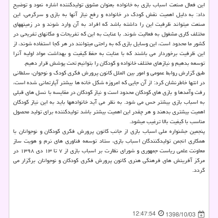
این فعال صنعت اسباب بازی به خانواده بعنوان مشوق تولیدكننده اشاره نمود و توضیح
داد: ‎‎‎به دلیل اهمیت نقش كودك در خانواده و رفع نیاز آن‎ها به بازی و سرگرمی، این
صنعت می‎تواند ظرفیت این را داشته باشد كه افراد به آن وارد شوند و در زمینه‎های
مختلف كاری مشغول به فعالیت شوند. با عنایت به این كه تفریحات و مكان‎های تفریحی در
كشور ما محدود است، این وسایل بازی كه به راحتی می‎توانند در هر كجا استفاده شوند، از
این ظرفیت برخوردار می باشند كه با عنایت به حفظ كیفیت و بهداشت مواد اولیه آنرا
توسعه بدهیم و نیازهای مختلف خانواده و كودكان را بتوانیم تحت پوشش قرار دهیم.
طبق گزارش روابط عمومی و امور بین الملل كانون پرورش فكری كودك و نوجوان، سلطانی
در انتها خاطرنشان كرد: از آن جایی كه امروزه شكل خانه ها بیشتر آپارتمانی شده است،
رفت وآمدها و بازی‏ های كودكان محدود است و نیاز كودكان در مقایسه با نسل های قبلی
به اسباب بازی بیشتر حس می شود. به نظر می آید خانواده‎ها باید به این نیاز كودكان
اهمیت بیشتری بدهند و هر چقدر این اهمیت بیشتر باشد تولیدكننده برای تولید محصول
مناسب با كیفیت بالا ترغیب می‎شود.
پنجمین جشنواره ملی اسباب بازی از جانب كانون پرورش فكری كودكان و نوجوانان با
همكاری انجمن تولیدكنندگان اسباب بازی، ستاد توسعه فناوری های نرم و هویت ساز
معاونت علمی ریاست جمهوری و شورای نظارت بر اسباب بازی از ۷ تا ۱۳ دی ۱۳۹۸ در
مركز آفرینش های فرهنگی هنری كانون پرورش فكری كودكان و نوجوانان برگزار می
گردد.
12:47:54
1398/10/03