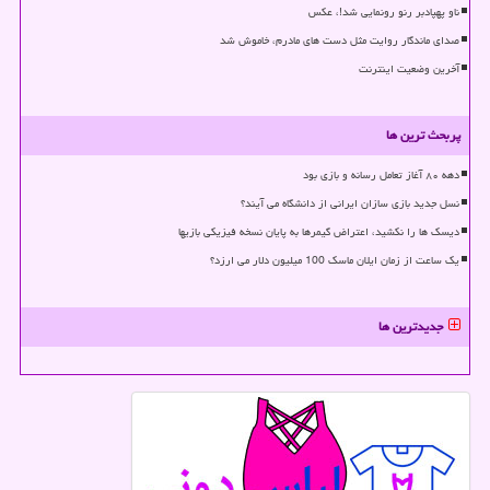
ناو پهپادبر رنو رونمایی شد!، عکس
صدای ماندگار روایت مثل دست های مادرم، خاموش شد
آخرین وضعیت اینترنت
پربحث ترین ها
دهه ۸۰ آغاز تعامل رسانه و بازی بود
نسل جدید بازی سازان ایرانی از دانشگاه می آیند؟
دیسک ها را نکشید، اعتراض گیمرها به پایان نسخه فیزیکی بازیها
یک ساعت از زمان ایلان ماسک 100 میلیون دلار می ارزد؟
جدیدترین ها