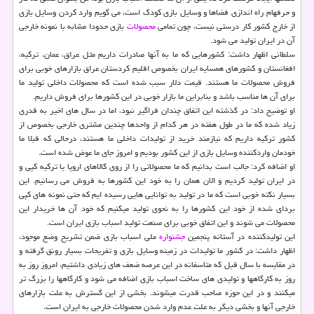
و حرفه‎ام راه اندازی فضاها و وسایل بازی كودك است، می گویم وارد كردن وسایل بازی
از خارج كشور كار درستی نیست، چون تمامی
محصولات
بازی حدودا مشابه با نمونه‎ خارجی
آن در ایران تولید می شود.
سلطانی اظهار داشت: كشورهایی كه ما به آنها صادرات داریم مثل عراق، عمان، تركیه،
افغانستان و كشورهای همسایه ایران بخصوص اقلیم كردستان عراق بازارهای خوبی برای
فروش محصولات ما هستند. قیمت دلار سبب شده است كه محصولات داخلی تولید ما
برای آن‏ ها مناسب باشد و بنابراین ما بازار خوبی در این كشورها برای فروش داریم.
او توضیح داد: در گذشته این اتفاق چندان فراگیر نبود، اما در سال های اخیر به قدری
زیاد شده كه ما در طول هفته در هر كدام از واحد‎ها چندین مشتری خارجی بخصوص از
كشور تركیه داریم كه نیازمند خرید از تولیدات داخلی ما هستند، درحالی كه قبلا ما
خودمان واردكننده‎ وسایل بازی از این كشور بودیم و امروز جای ما عوض شده است.
او اضافه كرد: جالب است بدانیم كه ما محصولاتی را از روی كالاهای اروپا یا تركیه كپی و
در ایران تولید كردیم و الان همان را به خود این كشورها به فروش می‏ رسانیم. این
بسیار نكته‏ خوبی است كه ما در تولید به توانایی هایی رسیده ایم كه حتی نمونه‏ های كپی
بردای شده از خود این كشورها را به نحوی تولید می‎كنیم كه خود آن‏ ها خریدار این
محصولات می شوند و این اتفاق خوبی برای صنعت تولید اسباب بازی ایران است.
این تولیدكننده در آستانه پنجمین
جشنواره
ملی اسباب بازی ضمن تشریح وضع موجود،
اظهار داشت: در كشور ما تولیدات در زمینه‏ وسایل بازی و تفریحات بسیار رونق گرفته و
در مقایسه با سال قبل كه متاسفانه در این عرصه ضعف های زیادی داشتیم، امروز روز به
روز به كارگاه‎ها و تولیدی‏ های ساخت اسباب‏ بازی اضافه می شود و كارگاه‎ها را بزرگ تر
می‎كنند و در این حوزه صاحب قدرت می‎شوند. بخشی از این گسترش به علت بازارهای
خارجی آن‎ها و بخشی دیگر به علت عدم وارد شدن محصولات خارجی به ایران است.