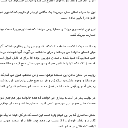
اش را معرفی و بعد سوژه خودرا مطرح می كند و الان در جستجوی این است ك
اول به سراغ اهالی محل می رود؛ یك نگاهی از پدر او داریم كه كشاورز نمو
خانواده را تغییر داده است.
این نوع فیلمسازی جرات و جسارتی می خواهد كه شما دوربین را سمت خود و خ
جسارت تبریك گفت.
و حالا به جهت اینكه به مخاطب ثابت كند كه پدرش چنین رفتاری داشته، آنها
میان اعضای خانواده می چرخاند و برای ما شاهد می آورد. آنها شهادت می دهن
حتی صدایی كه ضبط شده با صدای دوربین بوده اما برای ما قابل قبول است
فیلمساز تكه تكه آنها را با تلفن همراه و دوربین دستی جمع كرده و حالا هم
روایت در نشان دادن این مسئله موفق است و من مخاطب قبول می كنم كه پدر
مردسالاری وجود داشته و اینكه زن و فرزند هیچ حقی برای اعتراض نداشته ا
پدرش آدم زورگویی شده اما در نسل جدید شاهد این هستیم كه چنین اتفاقی ن
در نهایت پدر در آستانه بیماری می خواهد كه همه خانواده دور هم جمع شون
صحبت هایی هم در این بین صورت می گیرد. عده ای مخالف و عده ای موافق ه
نقدی ساختاری كه بر این فیلم وارد است این است كه در كل فیلم ما یك 
كاربرد و نقش خودش را از دست می دهد چون فقط برای پیوند صوتی در
توانست لحظاتی در فیلم باشد.