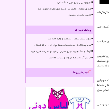
ناو پهپادبر رنو رونمایی شد!، عکس
صدای ماندگار روایت مثل دست های مادرم، خاموش شد
ستی گرفته
آخرین وضعیت اینترنت
كننده حتی
پربحث ترین ها
شهاب سنگ سقف را شکافت و وارد خانه شد
ای سبك به
مد و پوشاک پل جدیدی برای همکاریهای ایران و قزاقستان
کودک و جنگ روایت بازی سازان از شهدای مدرسه شجره طیبه
رداری تدریس
از نذر آب تا عرضه بازیهای ویدئویی مقاومت
ع می كند.
 كه به یك
جدیدترین ها
. مهم این
تی شما با
اهالی محل
 و توانایی