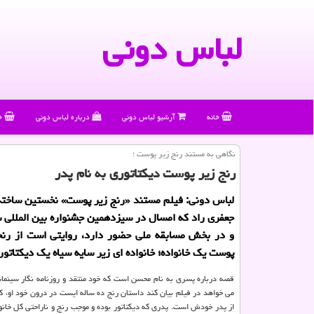
لباس دونی
خانه
آرشیو لباس دونی
درباره لباس دونی
خ
نگاهی به مستند رنج زیر پوست ؛
رنج زیر پوست دیكتاتوری به نام پدر
لباس دونی: فیلم مستند «رنج زیر پوست» نخستین ساخته
جعفری راد كه امسال در سیزدهمین جشنواره بین المللی 
و در بخش مسابقه ملی حضور دارد، روایتی است از رنج
پوست یك خانواده؛ خانواده ای زیر سایه سیاه یك دیكتاتور 
قصه درباره پسری به نام محسن است كه خود منتقد و روزنامه نگار سینما
می خواهد در فیلم بیان كند داستان رنج ده ساله ایست در درون خود او، كه 
از پدر خودش است. پدری كه دیكتاتور بوده و موجب رنج و ناراحتی كل خانو