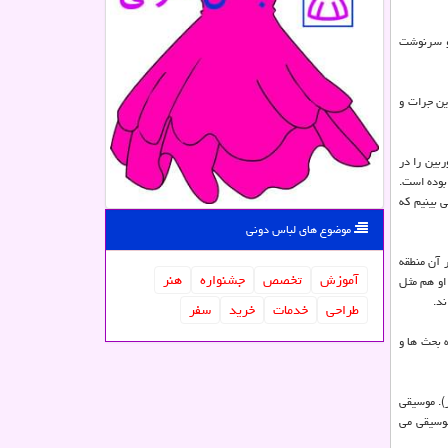
 و سرنوشت
ین جرات و
ربین را در
 بوده است.
 بینیم كه
موضوع های لباس دونی
 آن منطقه
آموزش
تخصص
جشنواره
هنر
او هم مثل
ند.
طراحی
خدمات
خرید
سفر
 بحث ها و
). موسیقی
وسیقی می