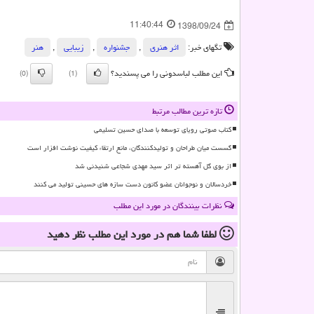
11:40:44
1398/09/24
تگهای خبر:
اثر هنری
,
جشنواره
,
زیبایی
,
هنر
این مطلب لباسدونی را می پسندید؟
(0)
(1)
تازه ترین مطالب مرتبط
کتاب صوتی رویای توسعه با صدای حسین تسلیمی
گسست میان طراحان و تولیدکنندگان، مانع ارتقاء کیفیت نوشت افزار است
از بوی گل آهسته تر اثر سید مهدی شجاعی شنیدنی شد
خردسالان و نوجوانان عضو کانون دست سازه های حسینی تولید می کنند
نظرات بینندگان در مورد این مطلب
لطفا شما هم
در مورد این مطلب
نظر دهید