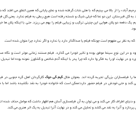
م آباد» را از بالا می بینیم كه با هلی شات گرفته شده و نمای پایانی كه همین اتفاق می افتد كه 
ود به كل قبرستان. این دو نما كه خیلی شیك و شسته رفته است هیچ ربطی به فیلم ندارد. یعنی كل فیل
م یك دفعه دو پلان هوایی این چنینی تركیب و زیبایی فیلم را بهم می ریزد. حتی با اینكه پلان ها خ
ود.
ه به نظر بی مفهوم است چونكه فیلم یا صداگذار دارد یا ندارد و اگر ندارد چرا عنوان شده است.
 و در این نوع سینما موفق بوده و تاثیر خودرا می گذارد. فیلم مستند زمانی موثر است و نگاه مس
د و در نهایت او را به فكر وا دارد كه چرا پدر با اینكه آدم شاخص و كشاورز نمونه بوده اما تبدیل
 را فیلمسازان بزرگی تجربه كرده اند. بعنوان مثال
كیم كی دوك
كارگردان اهل كره جنوبی در فیل
را می كند و حتی خودش در فیلم حضور دارد؛ممكن است كه خانواده خودرا به نقد نكشیده باشد اما با 
د و دنیای اطراف كار می كند و می توان به آن فیلمسازی آسان هم اظهار داشت كه عوامل حذف شده اند
ردازد و آنرا به نقد می كشد و تحلیل می كند و در نهایت آنرا تبدیل به یك اثر هنری می كند.