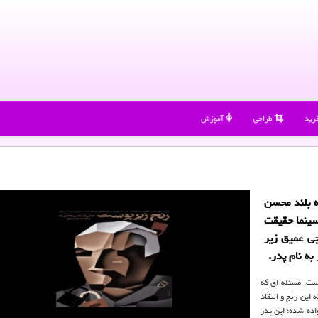
رید
طراحی
آموزش
 بلند محسن
سینما حقیقت
ی عمیق زیر
به نام پدر.
ست. مسئله ای كه
این رنج و انتقاد
اده شده؛ این پدر