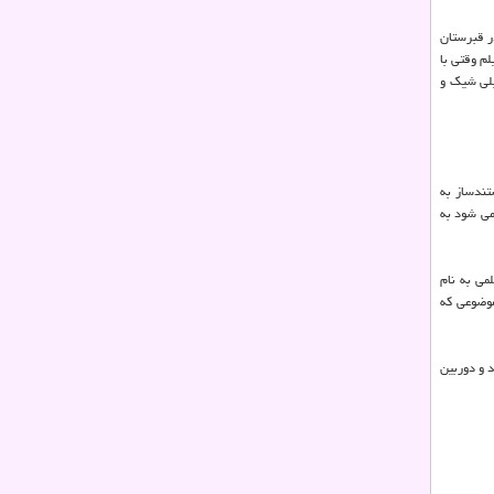
در قبرستان
م وقتی با
یلی شیك و
تندساز به
 می شود به
می به نام
موضوعی كه
 و دوربین