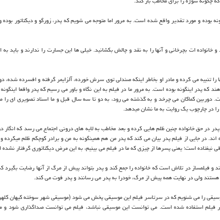
ه چگونه سوژه را برای مخاطب باز كند.
نه بوده و مورد تقدیر واقع شده است. به مرور اما متوجه می شویم كه پدر، زورگو و دیكتاتور بوده
انواده ات بچرخانی و آنها را به نقد و چالش بكشانید. خیلی ها این جسارت را ندارند و باید به ا
 را تنبیه می كرده و مادر او بخاطر اینكه صندلی توی سرش خورده، آلزایمر گرفته و افسرده شده، دو
د كه پدر اینگونه بوده است. به مرور ما در فیلم به این نگاه و باور می رسیم كه پدر واقعا اینگونه
. دوربین كماكان می چرخد و به گذشته می رود، به دو تا سه سال قبل و ما اسناد تصویری ای را می
ه را در چارچوب یك روایت به ما نشان میدهد.
 در حق خانواده چنین ظلم هایی كرده و بعد مخاطب به لایه های درونی اجتماع می رسد كه انگار در
ند. در جایی از فیلم پدر بیان می كند كه پدر من هم همینگونه به من و برادر كوچكم ظلم میكرده و 
یفتاده است؛ یعنی پسرها از چیزی كه ما در فیلم می بینیم، به این مرض دیكتاتوری گرفتار نشده ا
د و فیلمساز در تلاش است كه خانواده را جمع كند و پدر بتواند پیش از مرگ از آنها رضایت بگیرد كه
ستند ولی در نهایت همه پیش از مرگ، خودرا به پدر می رسانند و پدر فوت می كند.
موسیقی را می شنویم كه در سرتاسر فیلم این موسیقی پخش می شود (موسیقی شهر سوخته كیهان كلهر
 فیلم استفاده شده است. می توانست این موسیقی نباشد، فیلم می توانست صداگذاری شود و م