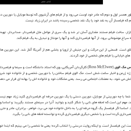
ور همسر اول و دوم كه مادر خود اوست می رود و از فیلم های آرشیوی كه توسط موبایل یا دوربین د
یلم كه فیلمساز آن به نقد خود یا یك نقد شخصی رسیده باشد در ایران زیاد نیست.
بازار، ساخت فیلم مستند مقداری آسان تر شد و یك سری از عوامل مثل فیلمبردار، صدابردار، تهیه 
غ موضوعاتی برود، از آنها فیلمبرداری كند و آنها را مونتاژ و تبدیل به یك فیلم كند.
خلاق است. قسمتی از این حركت و این جنبش از اروپا و بخشی هم از آمریكا آغاز شد. این دوربین ه
های خیابانی یا فیلم های شخصی از خود كردند.
س مك الوی
(Ross McElwee) كارگردان آمریكایی، وی كه استاد دانشگاه است و سینما و فیلمب
ژه ژرمن و اخبار ساعت شش است. مك الوی فیلم ساختن را با دوربین شخصی و از خانواده خود شرو
 پخش می شود، به معضلات اجتماعی می رسد. یعنی مشكلات خود و خانواده اش را بهانه ای قرار می دهد
 شما با چه دوربینی از موبایل، دوربین دستی یا یك دوربین حرفه ای فیلمبرداری كنید زیاد مهم نیست
م این است كه لحظه های نابی را شكار كنید و بتوانید آنرا در سینمای مستند بگیرید؛ و اساسا وق
اساسا اگر فیلمساز یك گروه حرفه ای را به داخل خانواده خود می برد، خواهر، برادران، مادر و حتی 
مبرداری كرده است و یا شخص دیگری فیلمبرداری كرده و توانسته لحظه های نابی را بگیرد.
 این فیلمساز است. و اینكه روایت درستی را انتخاب كرده؛ یعنی ما شخصی را می بینیم كه ابتدا خود