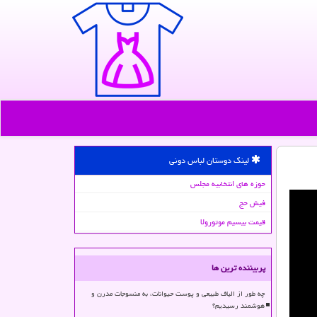
لینک دوستان لباس دونی
حوزه های انتخابیه مجلس
فیش حج
قیمت بیسیم موتورولا
پربیننده ترین ها
چه طور از الیاف طبیعی و پوست حیوانات، به منسوجات مدرن و
هوشمند رسیدیم؟