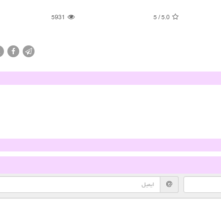
5931
5
/
5.0
X