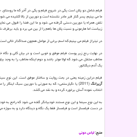
فیلم شامل دو پلان است یكی در شروع فیلم و یكی در آخر كه ما روستای «رحی
ما می بینیم، پسر كنار قبر مادر نشسته است و دوربین از بالا كشیده می ش
تلفن همراه یا دوربین دستی گرفته می شود و ما این فضا را قبول می نمایی
زیباست اما هارمونی و نسبت پلان ها باهم را از بین می برد و باید برطرف ش
در تیتراژ فیلم می بینیم كه اسم برخی از عوامل همچون صداگذار خالی است ك
در نهایت رنج زیر پوست فیلم موفق و خوبی است و در بیان كلی و نگاه خود
مخاطب منتقل می شود كه اولا موثر باشد و دوم اینكه مخاطب را به وجد بیاور
یك آدم دیكتاتور.
فیلم دراین زمینه یعنی در بحث روایت و ساختار موفق است. این نوع سینما
آریرانگ
(2011) یا «كیارستمی» كه به صورتی با دوربین سبك اینكار 
انتخاب نموده آسان برخورد كرده و به نقد می كشد.
به این نوع سینما و این نوع مستند خودبیانگر گفته می شود كه راجع به خو
در دست فیلمساز است و فیلمساز فقط یك نگاه و دیدگاه دارد و به سوژه می پ
منبع:
لباس دونی