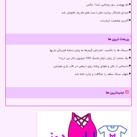
ناو پهپادبر رنو رونمایی شد!، عکس
صدای ماندگار روایت مثل دست های مادرم، خاموش شد
آخرین وضعیت اینترنت
پربحث ترین ها
دیسک ها را نکشید، اعتراض گیمرها به پایان نسخه فیزیکی بازیها
یک ساعت از زمان ایلان ماسک 100 میلیون دلار می ارزد؟
داستانی از حال و هوای پیاده روی اربعین در قاب بازی موبایلی
شهاب سنگ سقف را شکافت و وارد خانه شد
جدیدترین ها