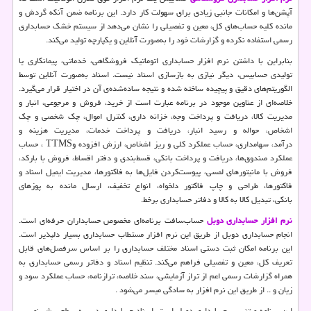
آپشن‌ها و امکانات جانبی زیادی برای سهولت کار دارد. این برنامه ضمن آنکه گردش و
مانده کلیه‌ حساب‌های کل، معین و تفصیلی را نشان می‌دهد از سیستم خشک حسابداری
رسمی استفاده نکرده و گزارشات خود را به‌صورت آنلاین و یکپارچه تولید می‌کند.
بنابراین با داشتن نرم افزار حسابداری اتوماتیک فروشگاهی، خدماتی، پیمانکاری یا
تولیدی حسابیس، دیگر نیازی به بازسازی اسناد نیست. اسناد به‌صورت آنلاین توسط
الگوریتم‌های دقیق و پیچیده ساخته شده و نتیجه ساده‌شده‌ی آن در اختیار قرار می‌گیرد.
خلاصه‌ای از عناوین موجود در برنامه عبارت است از خرید، فروش و مرجوعی، انبار و
مدیریت کالا، دریافت و پرداخت وجه، خزانه داری، کنترل اموال، چک شخصی و چک
اشخاص، حواله و رسید انبار، دریافت و پرداخت خدمات، مدیریت هزینه و
درآمد، سهامداری، حساب عملکرد کلی و ریز اشخاص، ارزش افزوده و
TTMS
، حساب
عملکرد صندوق‌ها، دریافت و پرداخت بانکی، قسط‌بندی و دفتر اقساط، فروش با بارکد،
فروش با مانیتورهای لمسی، پیوست‌کردن فایل‌ها به فاکتورها، مدیریت ایمیل اسناد و
فاکتورها، طراحی و چاپ فاکتور دلخواه، انواع تخفیف، ارسال مانده به پوزهای
بانکی، تبدیل کالا به کالا و دفاتر حسابداری برخط.
نرم افزار حسابداری دوبل
حساب‌سافت برنامه‌ای مخصوص حسابداران حرفه‌ای است.
انجام حسابداری دوبل از طریق این نرم افزار مستطاب حسابداری بسیار دلپذیر است.
این برنامه امکان ثبت دستی اسناد مختلف حسابداری را بر اساس سرفصل‌های قابل
تعریف کل، معین و تفصیلی فراهم می‌کند. تنظیم اسناد و دفاتر رسمی حسابداری به
همراه گزارشات رسمی اعم از تراز آزمایشی، سند خلاصه، ترازنامه، حساب عملکرد سود و
زیان و
..
از طریق این نرم افزار به سادگی میسر می‌شود
.
این برنامه مبتنی بر حسابداری دوبل است. اسناد حسابداری در سه سطح پیش نویس،