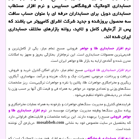
حسابداری اتوماتیك فروشگاهی حسابیس و نرم افزار مستطاب
حسابداری دوبل برای حسابداران حرفه ای با عنوان حساب سافت
سه محصول بروزشده و جدید شركت اشراق كامپیوتر می باشند كه
پس از آزمایش كامل و تائید، روانه بازارهای مختلف حسابداری
ایران شده اند.
نرم افزار حسابداری طلا و جواهر
فروشی مسبح تمام عیار، یکی از کامل‌ترین و
قدیمی‌ترین محصولات حسابداری است. این نرم‌افزار به‌تازگی به‌روز و مجهز به امکانات
مدرن شده و آماده‌ی ارایه به بازار طلا و جواهر ایران است.
نرم افزار حسابداری طلا فروشی
مسبح تمام عیار، دارای امکان کنترل خرید و فروش،
دریافت و پرداخت، مرجوعی، تعمیرات، چک و بانک، هزینه و درآمد، سهامداری، آبکاری،
ریگیری و مخراجکاری جواهرات طلا، پلاتین یا نقره و جواهرات ترکیبی‌ست. ریز مشخصات
سنگ‌های وزنی و تعدادی موجود در جواهر به همراه فی و قیمت کل آنها بر حسب وزن یا
تعداد در ردیف‌های دلخواه تنظیم می‌شود
.
فرایندهای کنترل و مدیریت سنگ‌های جواهرات و بارخونه به همراه عملیات مخراجکاری و
پیاده سازی سنگ‌ها وظیفه مدیریت جواهرات موسسه در
نرم افزار حسابداری طلا و
جواهر فروشی
مسبح را برعهده دارند. این برنامه مشخصات و قابلیت‌های فراوانی دارد
که به‌تفصیل در سایت مخصوص خود به نشانی
mosabbeh.com
درباره‌ی آن نوشته
شده است.
نرم افزار حسابداری فروشگاهی
حسابیس یک نرم افزار فوق مدرن اتوماتیک است که