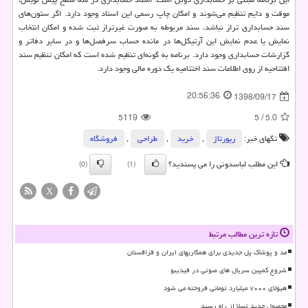
موقت و دایم تنظیم می‌شوند و امکان چاپ رسمی این اسناد وجود دارد. اگر ستون‌های
سند حسابداری تراز نباشد، سند مربوطه به صورت غیرتراز ثبت شده و امکان انتخاب
نمایش یا عدم نمایش این آرتیکل‌ها در مانده حساب سرفصل‌ها و در سایر دفاتر و
گزارشات حسابداری وجود دارد. برنامه به گونه‌ای تنظیم شده است که امکان تنظیم سند
افتتاحیه از روی اطلاعات سند اختتامیه یک دوره مالی وجود دارد.
20:56:36
1398/09/17
5119
5
/
5.0
تگهای خبر:
رپورتاژ
,
خرید
,
طراحی
,
فروشگاه
این مطلب لباسدونی را می پسندید؟
(0)
(1)
X
تازه ترین مطالب مرتبط
مد و پوشاک پل جدیدی برای همکاریهای ایران و قزاقستان
شروع کمپین سریال های صوتی در فیدیبو
هیولای ۷۰۰۰ میلیارد تومانی فروخته می شود
محصول جدید تسلا از راه رسید