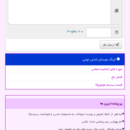
= ۲ بعلاوه ۳
ارسال نظر
لینک دوستان لباس دونی
حوزه های انتخابیه مجلس
فیش حج
قیمت بیسیم موتورولا
پربیننده ترین ها
چه طور از الیاف طبیعی و پوست حیوانات، به منسوجات مدرن و هوشمند رسیدیم؟
ناو پهپادبر رنو رونمایی شد!، عکس
صدای ماندگار روایت مثل دست های مادرم، خاموش شد