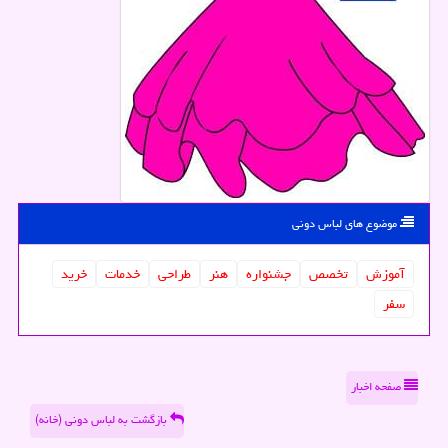
موضوع های لباس دونی
آموزش
تخصص
جشنواره
هنر
طراحی
خدمات
خرید
سفر
صفحه اخبار
بازگشت به لباس دونی (خانه)