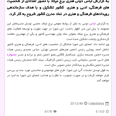
به گزارش لباس دونی هنری برج میلاد با حضور تعدادی از شخصیت
های فرهنگی، ادبی و هنری كشور تشكیل و با هدف سازماندهی
رویدادهای فرهنگی و هنری در نماد مدرن كشور شروع به كار كرد.
به گزارش
لباس
دونی به نقل از روابط عمومی برج میلاد، مجتبی توسل مدیرعامل این
مجموعه با بیان این خبر اظهار داشت: این شورا در جهت تقویت و توسعه فعالیت های
فرهنگی و هنری برج میلاد بعنوان نماد توان مهندسی كشور و یكی از مهمترین مقاصد
گردشگری پایتخت تشكیل شده است.
وی ادامه داد: اعضای این شورا متشكل از شخصیت های ادبی، فرهنگی و هنری كشور
شامل احمد رویایی رئیس انجمن هنرهای تجسمی تهران، عباس مجیدی رئیس هیأت
مدیره انجمن مجسمه سازی، عبدالجبار كاكایی عضو انجمن شعر و ترانه و مدیر
جشنواره
های ادبی، محسن سلیمانی نایب رییس انجمن گرافیك، سیف الله صمدیان رئیس هیأت
مدیره انجمن عكاسان و بنیانگذار جشن تصویر سال است.
به قول توسل جلسات آتی این شورا، طرح های موضوعی و مناسبتی مورد بحث و بررسی
قرار خواهد گرفت و در صورت تصویب، با نظارت و هدایت اعضای این شورا به اجرا در
خواهد آمد.
23:12:48
1398/09/04
5179
5
/
5.0