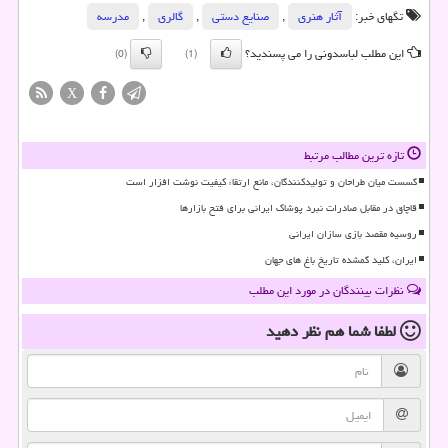
تگهای خبر:
آثار هنری
,
صنایع دستی
,
گالری
,
مدرسه
این مطلب لباسدونی را می پسندید؟
(0)
(1)
X
تازه ترین مطالب مرتبط
گسست میان طراحان و تولیدکنندگان، مانع ارتقاء کیفیت نوشت افزار است
قاچاق در مقابل صادرات نبرد پوشاک ایرانی برای فتح بازارها
روسیه مقصد بازی سازان ایرانی
ایران، کلید گمشده تاریخ باغ های جهان
نظرات بینندگان در مورد این مطلب
لطفا شما هم
نظر دهید