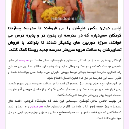
لباس دونی: عكس هایشان را می فروشند تا مدرسه بسازند؛
كودكان «سیدبار» كه در مدرسه ای بدون در و پنجره درس می
خوانند، سوژه دوربین های یكدیگر شدند تا بتوانند با فروش
تصاویرشان به ساخت هرچه سریعتر مدرسه جدید روستا كمك كنند.
كودكان روستای سیدبار در استان سیستان و بلوچستان، سال هاست در
مدرسه
ای مشق
علم می نویسند كه نه درِ درست و درمانی دارد و نه پنجره ای. حالا از مدتی پیش به طرح
راه اندازی مدرسه توسعه پایدار توسط پویش «ایران من» جامه عمل پوشانده شده و
مقرر است این مدرسه در دی ماه همین امسال افتتاح شود.
در این میان بچه های روستا نیز تصمیم گرفتند تا در ساخت مدرسه شان سهیم شوند.
پس قرار شد دوربین به دست و از همدیگر عكس بگیرند و از حاصل فروش آثارشان به
ساخت هرچه بهتر و زودتر مدرسه شان كمك كنند.
در نهایت حاصل تلاش كودكان سیستانی این شد كه نمایشگاه گروهی «قصه های
سیدبار» روز جمعه (۲۴ آبان ماه) در گالری تابستان خانه
هنرمندان
راه اندازی شد.
نمایشگاهی كه ۵۰ قطعه عكس را به همراه صنایع دستی و سوزن دوزی های بلوچی در دل
خود جای داده است.