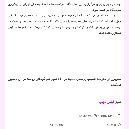
نهاد در تهران برای برگزاری این نمایشگاه، خوشبختانه خانه هنرمندان ایران با برگزاری
نمایشگاه موافقت نمود.
این نویسنده یادآور می شود: تابحال حدود ۳۰ اثر به فروش رسیده و همین طور یك خیر
قول داده است كه كامپوترهای مدرسه را تامین كند. كتابخانه مدرسه نیز مقرر است كه
توسط كانون پرورش فكری كودكان و نوجوانان تامین گردد و چند نشر هم به ما قول
همكاری داده اند.
تصویری از مدرسه قدیمی روستای «سیدبار» كه هنوز هم كودكان روستا در آن تحصیل
می كنند
منبع:
لباس دونی
18:48:59
1398/09/03
5103
5
/
5.0