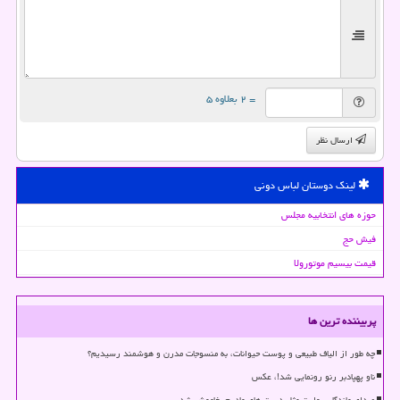
= ۲ بعلاوه ۵
ارسال نظر
لینک دوستان لباس دونی
حوزه های انتخابیه مجلس
فیش حج
قیمت بیسیم موتورولا
پربیننده ترین ها
چه طور از الیاف طبیعی و پوست حیوانات، به منسوجات مدرن و هوشمند رسیدیم؟
ناو پهپادبر رنو رونمایی شد!، عکس