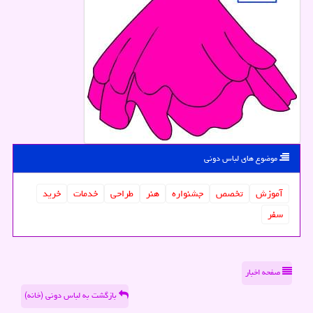
موضوع های لباس دونی
آموزش
تخصص
جشنواره
هنر
طراحی
خدمات
خرید
سفر
صفحه اخبار
بازگشت به لباس دونی (خانه)