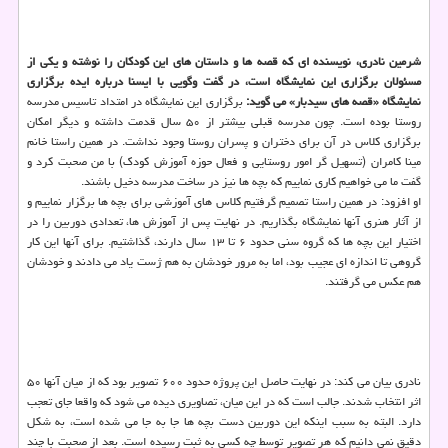
شرمین نادری، نویسنده ای كه قصه ها و داستان های این كودكان را نوشته و یكی از
مسئولان برگزاری این نمایشگاه است، در گفت وگویی با ایسنا درباره ایده برگزاری
نمایشگاه «قصه های سیدبار» می گوید:
برگزاری این نمایشگاه در امتداد تاسیس مدرسه
روستا بوده است. چون مدرسه قبلی بیشتر از ۵۰ سال قدمت داشته و دیگر امكان
برگزاری كلاس در آن برای دختران و پسران روستا وجود نداشت. در همین راستا خانم
مینا كامران (تسهیل گر امور روستایی و فعال حوزه آموزش كودك) با من صحبت كرد و
گفت ما می خواهیم كاری نماییم كه بچه ها نیز در ساخت مدرسه دخیل باشند.
او افزود: در همین راستا تصمیم گرفتیم كلاس های آموزشی برای بچه ها برگزار نماییم و
از آثار هنری آنها نمایشگاه بگذاریم. در نهایت پس از آموزش ها، تعدادی دوربین را در
اختیار این بچه ها كه گروه سنی حدود ۶ تا ۱۳ سال دارند، گذاشتیم. برای آنها این كار
گروهی تا اندازه ای عجیب بود، اما به مرور خودشان به هم ژست یاد می دادند و خودشان
هم عكس می گرفتند.
نادری بیان می كند: در نهایت حاصل این پروژه حدود ۶۰۰ تصویر بود كه از میان آنها ۵۰
اثر انتخاب شدند. جالب است كه در این میان، تصاویری دیده می شود كه واقعا جای تعجب
دارد. البته به سبب اینكه این دوربین دست بچه ها جا به جا می شده است، به شكل
دقیق نمی دانیم كه هر تصویر توسط چه كسی به ثبت رسیده است. بعد از صحبت با چند