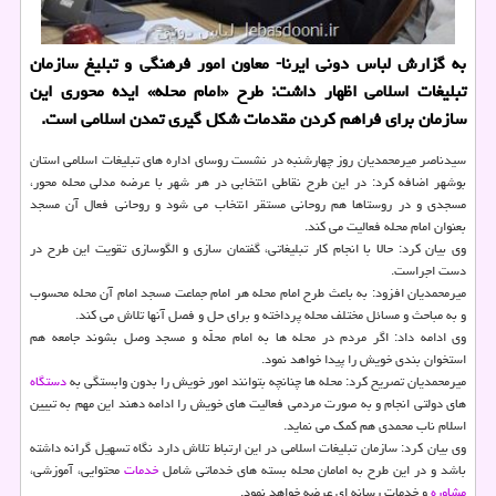
به گزارش لباس دونی ایرنا- معاون امور فرهنگی و تبلیغ سازمان
تبلیغات اسلامی اظهار داشت: طرح «امام محله» ایده محوری این
سازمان برای فراهم كردن مقدمات شكل گیری تمدن اسلامی است.
سیدناصر میرمحمدیان روز چهارشنبه در نشست روسای اداره های تبلیغات اسلامی استان
بوشهر اضافه كرد: در این طرح نقاطی انتخابی در هر شهر با عرضه مدلی محله محور،
مسجدی و در روستاها هم روحانی مستقر انتخاب می شود و روحانی فعال آن مسجد
بعنوان امام محله فعالیت می كند.
وی بیان كرد: حالا با انجام كار تبلیغاتی، گفتمان سازی و الگوسازی تقویت این طرح در
دست اجراست.
میرمحمدیان افزود: به باعث طرح امام محله هر امام جماعت مسجد امام آن محله محسوب
و به مباحث و مسائل مختلف محله پرداخته و برای حل و فصل آنها تلاش می كند.
وی ادامه داد: اگر مردم در محله ها به امام محلّه و مسجد وصل بشوند جامعه هم
استخوان بندی خویش را پیدا خواهد نمود.
میرمحمدیان تصریح كرد: محله ها چنانچه بتوانند امور خویش را بدون وابستگی به
دستگاه
های دولتی انجام و به صورت مردمی فعالیت های خویش را ادامه دهند این مهم به تبیین
اسلام ناب محمدی هم كمك می نماید.
وی بیان كرد: سازمان تبلیغات اسلامی در این ارتباط تلاش دارد نگاه تسهیل گرانه داشته
باشد و در این طرح به امامان محله بسته های خدماتی شامل
خدمات
محتوایی، آموزشی،
مشاوره
و خدمات رسانه ای عرضه خواهد نمود.