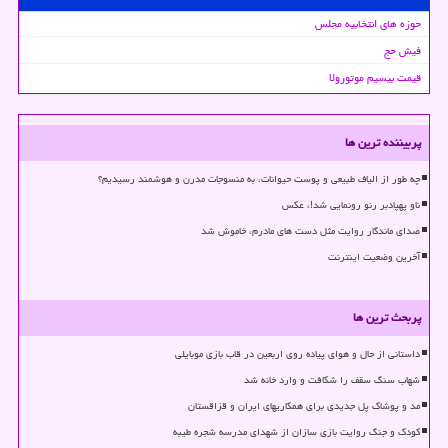
حوزه های انتخابیه مجلس
فیش حج
قیمت بیسیم موتورولا
پربیننده ترین ها
چه طور از الیاف طبیعی و پوست حیوانات، به منسوجات مدرن و هوشمند رسیدیم؟
ناو پهپادبر رنو رونمایی شد!، عکس
صدای ماندگار روایت مثل دست های مادرم، خاموش شد
آخرین وضعیت اینترنت
پربحث ترین ها
داستانی از حال و هوای پیاده روی اربعین در قاب بازی موبایلی
شهاب سنگ سقف را شکافت و وارد خانه شد
مد و پوشاک پل جدیدی برای همکاریهای ایران و قزاقستان
کودک و جنگ روایت بازی سازان از شهدای مدرسه شجره طیبه