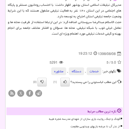
مدیركل تبلیغات اسلامی استان بوشهر اظهار داشت: با احتساب روحانیون مستقر و پایگاه
های اجتماعی در این استان ۱۲۰ نفر به فعالیت تبلیغی مشغول هستند كه با این شرایط
وضعیت جامعه تبلیغی استان احتیاج به توسعه دارد.
حجت الاسلام عبدالرضا سروستانی اضافه كرد: در این ارتباط استفاده از ظرفیت محله ها و
تعامل خیلی خوب با شبكه تبلیغی، محله ها، مسؤلان و اقشار مختلف جامعه برای انجام
بهینه و كیفی خدمات تبلیغی مورد اهتمام ویژه ای است.
19:23:12
1398/08/08
5291
5
/
5.0
تگهای خبر:
خدمات
,
دستگاه
,
مشاوره
این مطلب لباسدونی را می پسندید؟
(0)
(1)
X
تازه ترین مطالب مرتبط
کودک و جنگ روایت بازی سازان از شهدای مدرسه شجره طیبه
از نذر آب تا عرضه بازیهای ویدئویی مقاومت