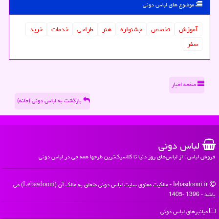
موضوع های لباس دونی
آموزش
تخصص
جشنواره
هنر
طراحی
خدمات
خرید
سفر
صفحه اخبار
بازگشت به لباس دونی (خانه)
لباس دونی
فروش لباس : از لباس‌های روز دنیا تا کلاسیک‌ترین طرحها همه چی در لباس دونی
lebasdooni.ir - مالکیت معنوی سایت لباس دونی متعلق به مالک آن (Lebasdooni) می
باشد - 1396 -1405
میانبرهای لباس دونی