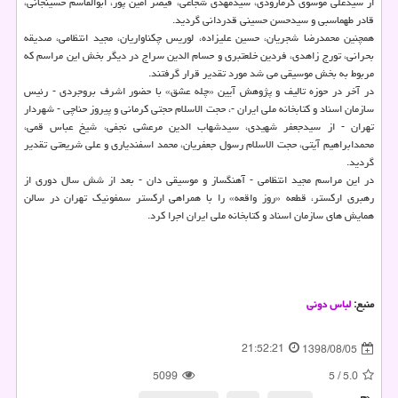
از سیدعلی موسوی گرمارودی، سیدمهدی شجاعی، قیصر امین پور، ابوالقاسم حسینجانی،
قادر طهماسبی و سیدحسن حسینی قدردانی گردید.
همچنین محمدرضا شجریان، حسین علیزاده، لوریس چكناواریان، مجید انتظامی، صدیقه
بحرانی، تورج زاهدی، فردین خلعتبری و حسام الدین سراج در دیگر بخش این مراسم كه
مربوط به بخش موسیقی می شد مورد تقدیر قرار گرفتند.
در آخر در حوزه تالیف و پژوهش آیین «چله عشق» با حضور اشرف بروجردی - رئیس
سازمان اسناد و كتابخانه ملی ایران -، حجت الاسلام حجتی كرمانی و پیروز حناچی - شهردار
تهران - از سیدجعفر شهیدی، سیدشهاب الدین مرعشی نجفی، شیخ عباس قمی،
محمدابراهیم آیتی، حجت الاسلام رسول جعفریان، محمد اسفندیاری و علی شریعتی تقدیر
گردید.
در این مراسم مجید انتظامی - آهنگساز و موسیقی دان - بعد از شش سال دوری از
رهبری اركستر، قطعه «روز واقعه» را با همراهی اركستر سمفونیك تهران در سالن
همایش های سازمان اسناد و كتابخانه ملی ایران اجرا كرد.
منبع:
لباس دونی
21:52:21
1398/08/05
5099
5
/
5.0