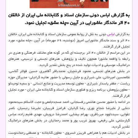
به گزارش لباس دونی سازمان اسناد و كتابخانه ملی ایران از خالقان
۴۰ اثر ماندگار عاشورایی در آیین «چله عشق» تجلیل نمود.
به گزارش
لباس
دونی به نقل از روابط عمومی سازمان اسناد و كتابخانه ملی ایران، خالقان
۴۰ اثر و سند ماندگار عاشورایی امروز (دوشنبه، ۲۹ مهرماه) در آیین «چله عشق» مورد
تجلیل قرار گرفتند.
در این مراسم از خالقان ۴۰ اثر برجسته ای كه در گونه های مختلف فرهنگی و هنری در
رابطه با واقعه عاشورا همچون تالیف و پژوهش، هنرهای تجسمی و ترسیمی، هنرهای
دراماتیك، موسیقی و ادبیات تولید شده در پنج بخش تقدیر گردید.
در بخش هنرهای تجسمی، محمود فرشچیان، محمدباقر آقامیری، حسین قوللر آغاسی،
غلامحسین امیرخانی، علی شیرازی و جلیل رسولی با حضور هانیه گرائیلی- مدیركل حوزه
ریاست -، مظفر پاسدار شیرازی - معاون توسعه مدیریت و منابع انسانی - و سمیه توحیدلو
- معاون پژوهش، برنامه ریزی و فناوری سازمان اسناد و كتابخانه ملی ایران - مورد تجلیل
قرار گرفتند.
در ادامه با حضور محسن هاشمی رفسنجانی، احمد مسجدجامعی و حجت الاسلام سیدمحمود
دعایی از علیرضا شجاع نوری، رضا كیانیان، فرامرز قریبیان، علیرضا رئیسیان، ناصر
تقوایی، سیدداوود میرباقری، بهرام بیضایی، احمدرضا درویش، مهدی فخیم زاده، عباس
كیارستمی، علی رفیعی، بهروز غریب پور و محمد رحمانیان در بخش هنرهای دراماتیك
تقدیر گردید.
در بخش ادبیات هم با همراهی فریبزر خسروی - معاون كتابخانه - و مصطفی رحماندوست