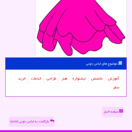
موضوع های لباس دونی
آموزش
تخصص
جشنواره
هنر
طراحی
خدمات
خرید
سفر
صفحه اخبار
بازگشت به لباس دونی (خانه)