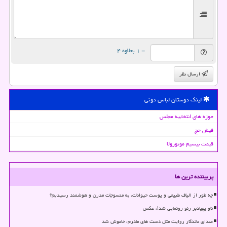
= ۱ بعلاوه ۴
ارسال نظر
لینک دوستان لباس دونی
حوزه های انتخابیه مجلس
فیش حج
قیمت بیسیم موتورولا
پربیننده ترین ها
چه طور از الیاف طبیعی و پوست حیوانات، به منسوجات مدرن و هوشمند رسیدیم؟
ناو پهپادبر رنو رونمایی شد!، عکس
صدای ماندگار روایت مثل دست های مادرم، خاموش شد