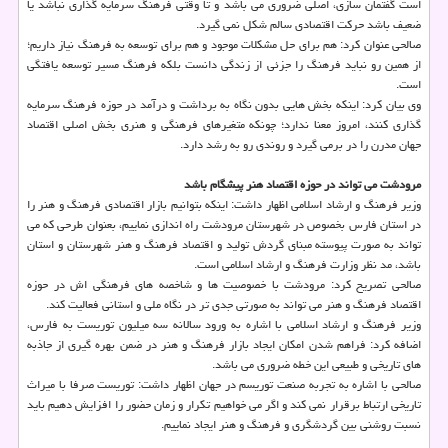
است گفتمان سازی، اصلی ضروری می باشد و تا وقتی فرهنگ سرمایه گذاری نباشد یا
ضعیف باشد حركت اقتصادی سالم شكل نمی گیرد.
صالحی عنوان كرد: هم برای حل مشكلات موجود و هم برای توسعه به فرهنگ نیاز داریم؛
از همین رو نباید فرهنگ را جزئی از زندگی دانست بلكه فرهنگ مسیر توسعه یافتگی
است.
وی بیان كرد: اینكه بخش هایی بدون نگاه به برداشت و درآمد در حوزه فرهنگ سرمایه
گذاری كنند، امروز معنا ندارد؛ چونكه متغیرهای فرهنگی و هنری بخش اصلی اقتصاد
جهان مدرن را در برمی گیرد و روندی رو به رشد دارد.
مرودشت می تواند در حوزه اقتصاد هنر پیشگام باشد
وزیر فرهنگ و ارشاد اسلامی اظهار داشت: اینكه بتوانیم بازار اقتصادی فرهنگ و هنر را
در استان فارس بخصوص در شهرستان مرودشت راه اندازی نماییم، بعنوان طرحی كه می
تواند به صورت پیوسته مبنای گردش تولید و اقتصاد فرهنگ و هنر شهرستان و استان
باشد، مد نظر وزارت فرهنگ و ارشاد اسلامی است.
صالحی تصریح كرد: مرودشت با خصوصیت ها و شاخصه های فرهنگی اش در حوزه
اقتصاد فرهنگ و هنر می تواند به صورتی جدی تر در نگاه ملی و استانی فعالیت كند.
وزیر فرهنگ و ارشاد اسلامی با اشاره به ورود سالانه سه میلیون توریست به فارس،
اضافه كرد: فراهم شدن امكان ایجاد بازار فرهنگ و هنر در ضمن بهره گیری از جاذبه
های تاریخی و طبیعی این خطه ضروری می باشد.
صالحی با اشاره به تجربه صنعت توریسم در جهان اظهار داشت: توریست صرفا با میراث
تاریخی ارتباط برقرار نمی كند و اگر می خواهیم تكرار و زمان حضور را افزایش دهیم باید
نسبت روشنی بین گردشگری و فرهنگ و هنر ایجاد نماییم.