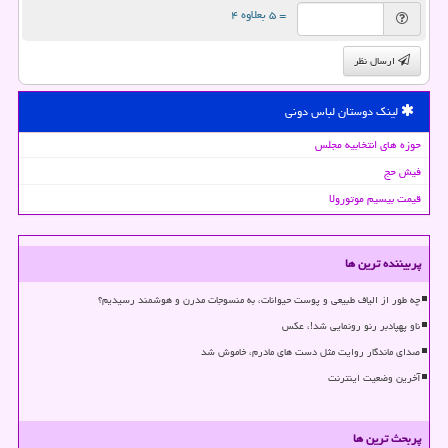
= ۵ بعلاوه ۴
ارسال نظر
لینک دوستان لباس دونی
حوزه های انتخابیه مجلس
فیش حج
قیمت بیسیم موتورولا
پربیننده ترین ها
چه طور از الیاف طبیعی و پوست حیوانات، به منسوجات مدرن و هوشمند رسیدیم؟
ناو پهپادبر رنو رونمایی شد!، عکس
صدای ماندگار روایت مثل دست های مادرم، خاموش شد
آخرین وضعیت اینترنت
پربحث ترین ها