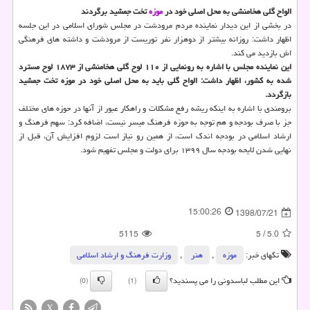
الواح گلی هخامنشی به محل اصلی خود در
موزه
تخت جمشید برگردند
در بخشی از این دیدار نماینده مردم مرودشت در مجلس شورای اسلامی در این جلسه
اظهار داشت: روزانه بیشتر از دوهزار نفر توریست از مرودشت و داشته های فرهنگی
اش بازدید می كند.
این نماینده مجلس با اشاره به رونمایی از ۱۱۰ لوح گلی هخامنشی از ۱۸۷۳ لوح مسترد
شده به كشور، اظهار داشت: الواح گلی باید به محل اصلی خود در موزه تخت جمشید
بازگردد.
برومندی با اشاره به اینكه ریشه رفع مشكلات و راهكار عبور از آنها در حوزه های مختلف
جز با صرف بودجه و هم توجه به حوزه فرهنگ میسر نیست، اضافه كرد: سهم فرهنگ و
ارشاد اسلامی در بودجه اندك است، از همین رو نیاز است لزوم افزایش آن، قبل از
نهایی شدن لایحه بودجه سال ۱۳۹۹ برای دولت و مجلس تفهیم شود.
15:00:26
1398/07/21
5115
5
/
5.0
تگهای خبر:
موزه
,
هنر
,
وزارت فرهنگ و ارشاد اسلامی
این مطلب لباسدونی را می پسندید؟
(0)
(1)
X