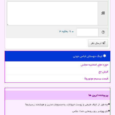
= ۹ بعلاوه ۳
ارسال نظر
لینک دوستان لباس دونی
حوزه های انتخابیه مجلس
فیش حج
قیمت بیسیم موتورولا
پربیننده ترین ها
چه طور از الیاف طبیعی و پوست حیوانات، به منسوجات مدرن و هوشمند رسیدیم؟
ناو پهپادبر رنو رونمایی شد!، عکس