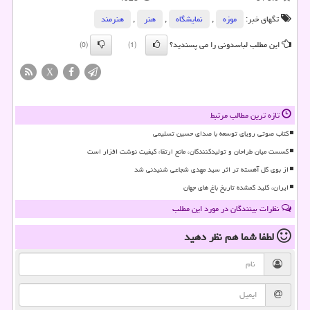
تگهای خبر:
موزه
,
نمایشگاه
,
هنر
,
هنرمند
این مطلب لباسدونی را می پسندید؟
(0)
(1)
X
تازه ترین مطالب مرتبط
کتاب صوتی رویای توسعه با صدای حسین تسلیمی
گسست میان طراحان و تولیدکنندگان، مانع ارتقاء کیفیت نوشت افزار است
از بوی گل آهسته تر اثر سید مهدی شجاعی شنیدنی شد
ایران، کلید گمشده تاریخ باغ های جهان
نظرات بینندگان در مورد این مطلب
لطفا شما هم
نظر دهید