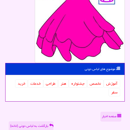
موضوع های لباس دونی
آموزش
تخصص
جشنواره
هنر
طراحی
خدمات
خرید
سفر
صفحه اخبار
بازگشت به لباس دونی (خانه)