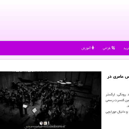
رید
طراحی
آموزش
س عامری در
د رودكی، اركستر
مین كنسرت رسمی
و دانیال جورابچی