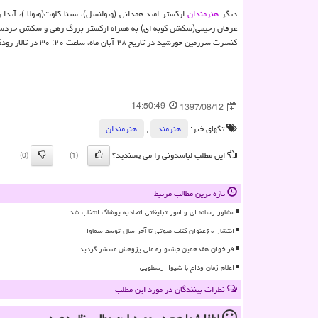
دیگر
هنرمندان
اركستر امید همدانی (ویولنسل)، سینا كلوت(ویولا )، آیدا 
عرفان رحیمی(سكشن كوبه ای) به همراه اركستر بزرگ زهی و سكشن خردسال
كنسرت سرزمین خورشید در تاریخ ۲۸ آبان ماه، ساعت ۲۰: ۳۰ در تالار رودكی برگزار می گردد.
14:50:49
1397/08/12
تگهای خبر:
هنرمند
,
هنرمندان
این مطلب لباسدونی را می پسندید؟
(0)
(1)
تازه ترین مطالب مرتبط
مشاور رسانه ای و امور تبلیغاتی اتحادیه پوشاک انتخاب شد
انتشار ۶۰عنوان کتاب صوتی تا آخر سال توسط سماوا
فراخوان هفدهمین جشنواره ملی پژوهش منتشر گردید
اعلام زمان وداع با شیوا ارسطویی
نظرات بینندگان در مورد این مطلب