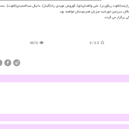
رازمند(فلوت ریكوردر)، علی واقف(پیانو)، كوروش مویدی راد(گیتار)، دانیال عبدالحمیدی(فلوت)، سح
ان سرزمین خورشید میزبان هنردوستان خواهند بود.
4675
5
/
5.0
X