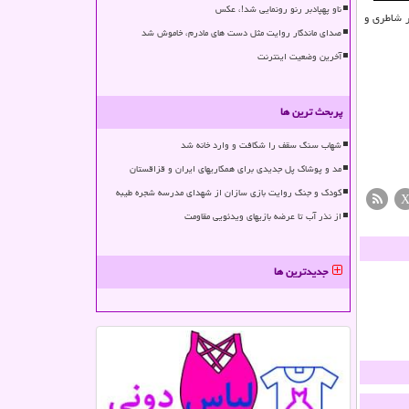
ناو پهپادبر رنو رونمایی شد!، عکس
ر شاطری و
صدای ماندگار روایت مثل دست های مادرم، خاموش شد
آخرین وضعیت اینترنت
پربحث ترین ها
شهاب سنگ سقف را شکافت و وارد خانه شد
مد و پوشاک پل جدیدی برای همکاریهای ایران و قزاقستان
کودک و جنگ روایت بازی سازان از شهدای مدرسه شجره طیبه
از نذر آب تا عرضه بازیهای ویدئویی مقاومت
جدیدترین ها