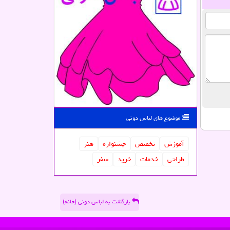
موضوع های لباس دونی
آموزش
تخصص
جشنواره
هنر
طراحی
خدمات
خرید
سفر
بازگشت به لباس دونی (خانه)