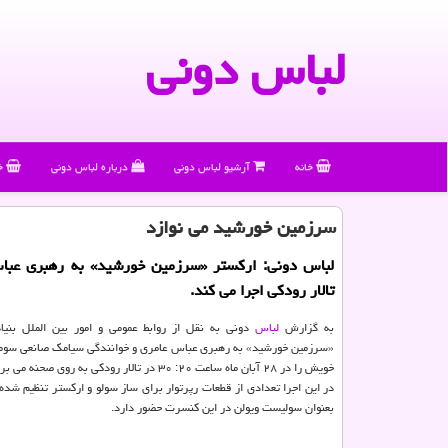
لباس دونی
خانه
آرشیو لباس دونی
درباره لباس دونی
خ
سرزمین خورشید می نوازد
لباس دونی: اركستر «سرزمین خورشید» به رهبری عبا
تالار رودكی اجرا می كند.
به گزارش
لباس
دونی به نقل از روابط عمومی و امور بین الملل بنیا
«سرزمین خورشید» به رهبری عباس عامری و خوانندگی سیامك صانعی سو
خویش را در ۲۸ آبان ماه ساعت ۲۰: ۳۰ در تالار رودكی به روی صحنه می برد.
در این اجرا تعدادی از قطعات رپرتوار برای ساز سولو و اركستر تنظیم شده 
بعنوان سولیست ویولن در این كنسرت حضور دارد.