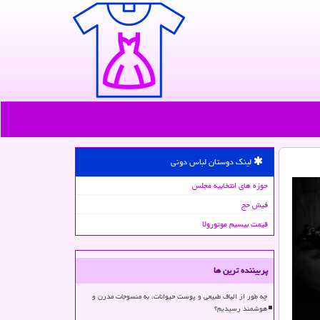
لینک دوستان لباس دونی
حوزه های انتخابیه مجلس
فیش حج
قیمت بیسیم موتورولا
پربیننده ترین ها
چه طور از الیاف طبیعی و پوست حیوانات، به منسوجات مدرن و
هوشمند رسیدیم؟