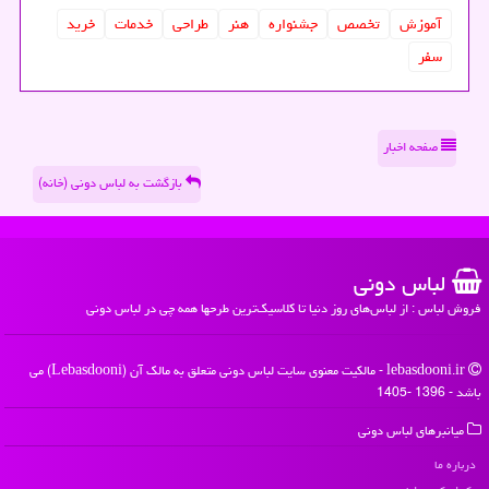
آموزش
تخصص
جشنواره
هنر
طراحی
خدمات
خرید
سفر
صفحه اخبار
بازگشت به لباس دونی (خانه)
لباس دونی
فروش لباس : از لباس‌های روز دنیا تا کلاسیک‌ترین طرحها همه چی در لباس دونی
lebasdooni.ir - مالکیت معنوی سایت لباس دونی متعلق به مالک آن (Lebasdooni) می
باشد - 1396 -1405
میانبرهای لباس دونی
درباره ما