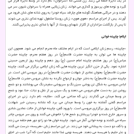
در یك دایره حلقه می زنند. زن مسنی كه «سرخوان» نام دارد در وسط دایره قرار می
گیرد و نوحه های پرسوز و گدازی می خواند. زنان زیلایی همراه با سرخوان شیون سر می
دهند و در حركتی هماهنگ گوشه های چارقد سیاه خودرا به روی شانه های شان فرود می
آورند. پس از اجرای مراسم «هوی هوی»، زنان روستا مشغول تهیه غذای نذری می شوند
تا پس از بازگشت عزاداران از گلزار شهدای روستا، از آنها با غذای نذری پذیرایی كنند.
ایلام؛ چایینه خوانی
«چایینه» رسم زنان ایلامی است كه در ایام مختلف ماه محرم انجام می شود. همچون این
چایینه ها می توان به چایینه حضرت قاسم(ع) در روز هفتم محرم، چایینه حضرت
عباس(ع) در روز هشتم، چایینه امام حسین (ع) روز دهم و چایینه روز اربعین حسینی
اشاره نمود. یكی از حزن انگیز ترین چایینه هایی كه زنان ایلامی برگزار می كنند، چایینه
حضرت قاسم(ع) بعنوان نمادی از شهادت حضرت قاسم(ع) در روز عروسی اش است. در
چایینه حضرت قاسم(ع) به دختر جوان و ازدواج نكرده به نشان عروس حضرت قاسم(ع)
لباس عروسی به شكل تن پوشی سبزرنگ و سرپوشی سفیدرنگ می پوشانند و دو شمع
روشن نیز به دست های عروس می دهند و یك سینی پر از نقل و نبات، حنا، عود و شمع
در وسط میدان می گذارند. زنی كه مداحی می كند، «ملایه» نام دارد. زنی در اجرای
مراسم كفنی آغشته به خون را وسط میدان می برد كه نشانه رسیدن خبر شهادت
قاسم(ع) در روز برگزاری عروسی است. با ورود كفن، چایینه خوانان از حالت نمادین شادی
و سرور خارج شده و خودرا پریشان و شمع ها را خاموش می كنند و روی سر عروس چادر
سیاه می كشند و نوحه خوانی آغاز می شود. چایینه خوان ها دو زانو دور هم حلقه می زنند
و با كف دو دست به پیشانی خود می زنند. در این مراسم زنان «هریسه» درست می كنند
و نذر حلیم یا هریسه می دهند. هریسه نوعی غذا مانند حلیم است كه آنرا شب در اجاق