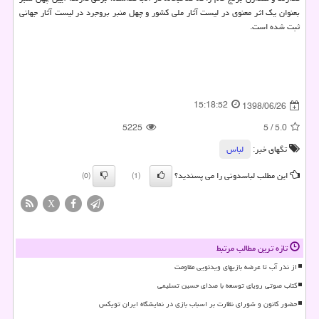
بعنوان یك اثر معنوی در لیست آثار ملی كشور و چهل منبر بروجرد در لیست آثار جهانی
ثبت شده است.
15:18:52
1398/06/26
5225
5
/
5.0
تگهای خبر:
لباس
این مطلب لباسدونی را می پسندید؟
(0)
(1)
X
تازه ترین مطالب مرتبط
از نذر آب تا عرضه بازیهای ویدئویی مقاومت
کتاب صوتی رویای توسعه با صدای حسین تسلیمی
حضور کانون و شورای نظارت بر اسباب بازی در نمایشگاه ایران تویکس