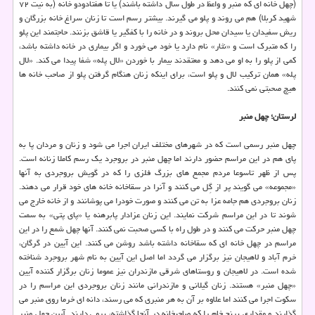
(چهل خانه ای كه منبر و واعظ در طول سال داشته باشند) یا تا هفتادودو خانه (به نیت ۷۲
شهید كربلا) هم می روند و پلو می گیرند. بیشتر رسم است تا زنان سراغ خانه بزرگان و
ریش سفیدان یا سیدان محل بروند و در خانه را با كفگیر یا قاشق بزنند. حاجتمند این پلو
را كه متبرك است و «نثار» نام دارد یا خود می خورد و اگر بیماری در خانه داشته باشد،
كمی از پلو را به او می دهد و معتقدند بیمار با خوردن «لال پله» شفا پیدا می كند. «لال
پله» همان تركیب لال و پلو است، برای اینكه زنان هنگام گرفتن پلو از صاحب خانه ها
هیچ صحبتی نمی كنند.
لرستان؛ چهل منبر
چهل منبر رسمی است كه در شهرهای مختلف ایران اجرا می شود و زنان و مردان پا به
پای هم در این مراسم حضور دارند اما چهل منبر در بروجرد یك رسم كاملا زنانه است.
پس از ظهر تاسوعا مردم مجمع های بزرگ فلزی را كه در گویش بروجردی به آنها
«مجموعه» می گویند پر از گِل می كنند و آنرا در سقاخانه خانه های خود قرار می دهند.
زنان بروجردی هم جامه عزا به تن می كنند و صورت خودرا می پوشانند و از خانه خارج می
شوند تا در این مراسم شركت نمایند. این زنان عزادار پابرهنه یا «پای پتی» به سمت
چهل منبر حركت می كنند و در طول راه با كسی صحبت نمی كنند. آنها چهل شمع را در این
مراسم در چهل خانه ای كه سقاخانه داشته باشد روشن می كنند. این آیین در گرگان،
خرم آباد و لاهیجان نیز برگزار می گردد اما اصل این آیین به نام شهر بروجرد شناخته
شده است. در لاهیجان و روستاهای شرقی مازندران نیز عموما زنان برگزار كننده آیین
«چهل منبر» هستند. زنان گیلانی و مازندرانی مانند زنان بروجردی این مراسم را در
سكوت اجرا می كنند اما علاوه بر آن به هر منبری كه می رسند، دانه ای خرما روی منبر می
گذارند و مقداری برنج خام را كه صاحبخانه در آنجا گذاشته، برمی دارند. آیین چهل منبر