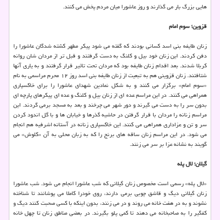
هایی بزرگ بار می گذارند و روز عاشورا میان مردم پخش می كنند.
قزوین؛ سوم امام
زنان طایفه بنی اسد كسانی بودند كه گفته می شود پیكر مطهر كشته شدگان عاشورا را
دفن كردند. این زنان خود بیل و كلنگ به دست گرفتند و قبل تر از مردان شان روانه
كربلا شدند. بعد اقدام زنان طایفه بود كه مردان تحت تاثیر قرار گرفتند و به یاری آنها
شتافتند. زنان قزوینی هم به تبعیت از زنان طایفه بنی اسد روز ۱۲ محرم مراسمی به نام
‍«سوم امام» برگزار می كنند و به شكل نمادین شهدای عاشورا را برای خاكسپاری
همراهی می كنند. در این مراسم عده ای از زنان بیل و كلنگ و عده ای پیكرهای پارچه ای
بدون سر را به دست می گیرند و دور شهر می چرخند و بعد به مسجد برمی گردند. این
مراسم زنانه را مردان با قرار گرفتن در حاشیه گذرها و خیابان ها و با گل اندود كردن
سر و تن و عزاداری همراهی می كنند. این خاكسپاری زنانه در آستانه اشرفیه هم انجام
می شود. در این مراسم زنان ساقه های برنج را كه به زبان محلی به آن «كلوش» می
گویند به نشانه عزا بر سر می زنند.
گیلان؛ لال پله
«لال پله» رسمی است مخصوص زنان گیلانی كه شب عاشورا انجام می شود. شب عاشورا
زنان گیلانی دیگ و قاشق چوبی برمی دارند، روی خودرا كاملا می پوشانند تا شناخته
نشوند و به در هفت خانه می روند و در می زنند، بدون اینكه با كسی صحبت كنند دیگ و
كفگیر را به صاحبخانه می دهند تا كمی پلو بگیرند. در بعضی مناطق زنان تا چهل خانه