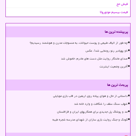
فیش حج
قیمت بیسیم موتورولا
پربیننده ترین ها
چه طور از الیاف طبیعی و پوست حیوانات، به منسوجات مدرن و هوشمند رسیدیم؟
ناو پهپادبر رنو رونمایی شد!، عکس
صدای ماندگار روایت مثل دست های مادرم، خاموش شد
آخرین وضعیت اینترنت
پربحث ترین ها
داستانی از حال و هوای پیاده روی اربعین در قاب بازی موبایلی
شهاب سنگ سقف را شکافت و وارد خانه شد
مد و پوشاک پل جدیدی برای همکاریهای ایران و قزاقستان
کودک و جنگ روایت بازی سازان از شهدای مدرسه شجره طیبه