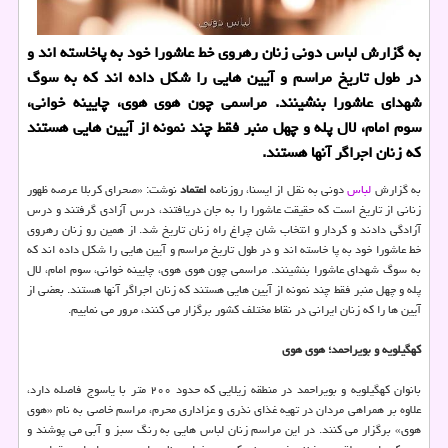
به گزارش لباس دونی زنان رهروی خط عاشورا خود به پاخاسته اند و
در طول تاریخ مراسم و آیین هایی را شكل داده اند كه به سوگ
شهدای عاشورا بنشینند. مراسمی چون هوی هوی، چایینه خوانی،
سوم امام، لال پله و چهل منبر فقط چند نمونه از آیین هایی هستند
كه زنان اجراگر آنها هستند.
به گزارش
لباس
دونی به نقل از ایسنا، روزنامه
اعتماد
نوشت: «صحرای كربلا عرصه ظهور
زنانی از تاریخ است كه حقیقت عاشورا را به جان دریافتند، درس آزادی گرفتند و درس
آزادگی دادند و كردار و انتخاب شان چراغ راه زنان تاریخ شد. از همین رو زنان رهروی
خط عاشورا خود به پا خاسته اند و در طول تاریخ مراسم و آیین هایی را شكل داده اند كه
به سوگ شهدای عاشورا بنشینند. مراسمی چون هوی هوی، چایینه خوانی، سوم امام، لال
پله و چهل منبر فقط چند نمونه از آیین هایی هستند كه زنان اجراگر آنها هستند. بعضی از
آیین ها را كه زنان ایرانی در نقاط مختلف كشور برگزار می كنند، مرور می نماییم.
كهگیلویه و بویراحمد؛ هوی هوی
بانوان كهگیلویه و بویراحمد در منطقه زیلایی كه حدود ۲۰۰ متر با یاسوج فاصله دارد،
علاوه بر همراهی مردان در تهیه غذای نذری و عزاداری محرم، مراسم خاصی به نام «هوی
هوی» برگزار می كنند. در این مراسم زنان لباس هایی به رنگ سبز و آبی می پوشند و