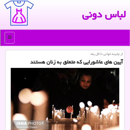
لباس دونی
منو
از چایینه خوانی تا لال پله
آیین های عاشورایی كه متعلق به زنان هستند