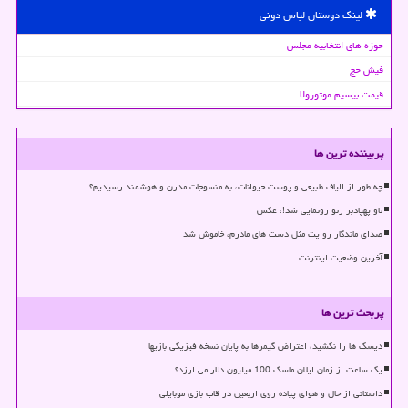
لینک دوستان لباس دونی
حوزه های انتخابیه مجلس
فیش حج
قیمت بیسیم موتورولا
پربیننده ترین ها
چه طور از الیاف طبیعی و پوست حیوانات، به منسوجات مدرن و هوشمند رسیدیم؟
ناو پهپادبر رنو رونمایی شد!، عکس
صدای ماندگار روایت مثل دست های مادرم، خاموش شد
آخرین وضعیت اینترنت
پربحث ترین ها
دیسک ها را نکشید، اعتراض گیمرها به پایان نسخه فیزیکی بازیها
یک ساعت از زمان ایلان ماسک 100 میلیون دلار می ارزد؟
داستانی از حال و هوای پیاده روی اربعین در قاب بازی موبایلی