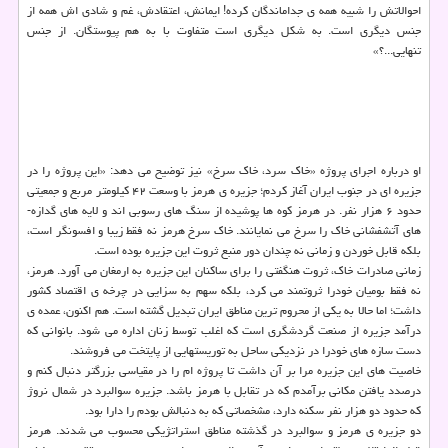
احوالاتش را شبیه همه ی جداماندگان كرده! ایمانش، اعتقادش، غم و شادی اش همه از
جنس دیگری است. به شكل دیگری است متفاوت با به هم پیوستگان. از جنس
تنهایی...؟»
او درباره اجرای پروژه «خاك سرد، خاك سرخ» نیز توضیح می دهد: «این پروژه را در
جزیره ای در جنوب ایران آغاز كردم؛ جزیره­ ی هرمز با وسعت ۴۲ كیلومتر مربع و جمعیتی
حدود ۶ هزار نفر. در هرمز كوه ­ها پوشیده از سنگ­ های رسوبی اند و لایه­ های گدازه­
های آتشفشانی خاك را سرخ می نمایانند. خاك سرخ هرمز نه فقط زیبا و افسونگر است،
بلكه قابل خوردن و زمانی نه چندان دور منبع ثروت این جزیره بوده است.
زمانی صادرات خاك، ثروت هنگفتی را برای ساكنان این جزیره به ارمغان می­ آورد. هرمز،
نه فقط بومیان خودرا ثروتمند می كرد، بلكه سهم به­ سزایی در چرخه ی اقتصاد كشور
داشت؛ اما حالا به یكی از محروم ­ترین مناطق ایران تبدیل گشته است. هم اكنون، عمده­ ی
درآمد جزیره از صنعت گردشگری است كه اغلب توسط زنان اداره می شود. بانوانی كه
دست سازه های خودرا در نزدیكی ساحل به توریستهایی از پایتخت می فروشند.
خاصیت های این جزیره مرا بر آن داشت تا پروژه­ ام را در مقیاسی بزرگتر دنبال كنم و
درصدد یافتن مكانی برآمدم كه در تقابل با هرمز باشد. جزیره سوالبرد در شمال نروژ
كه حدود دو هزار نفر سكنه دارد، مشخصاتی كه به دنبالش بودم را دارا بود.
دو جزیره ی هرمز و سوالبرد در گذشته مناطق استراتژیكی محسوب می شدند. هرمز