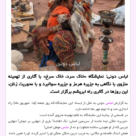
لباس دونی: نمایشگاه «خاك سرد، خاك سرخ» با آثاری از تهمینه
منزوی با نگاهی به جزیره هرمز و جزیره سوالبرد و با محوریت زنان،
این روزها در گالری راه ابریشم برگزار است.
به گزارش
لباس
دونی به نقل از ایسنا، این نمایشگاه كه روز جمعه (۱۵ شهریور ماه) راه
اندازی شد و تا دوم مهر ماه ادامه دارد.
در قسمتی از بیانیه این نمایشگاه به قلم تهمینه منزوی آمده است:
«جزیره؛ خاكی جدا مانده از سرزمین اصلی؛ تك افتاده! باری از تنهایی بر دوش! تنهایی
غریبی كه از او هویتی ساخته متفاوت و نه از
جنس
موطن اصلی!
همان اندك فاصله ی مكانی، به غریب ترین شكل ممكن او را اسیر كرده. او را تغییر داده.