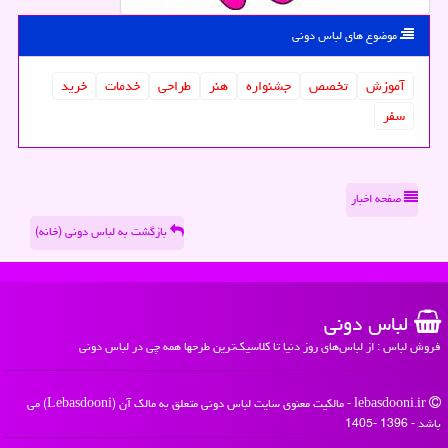
موضوع های لباس دونی
آموزش
تخصص
جشنواره
هنر
طراحی
خدمات
خرید
سفر
صفحه اخبار
بازگشت به لباس دونی (خانه)
لباس دونی
فروش لباس : از لباس‌های روز دنیا تا کلاسیک‌ترین طرحها همه چی در لباس دونی
lebasdooni.ir - مالکیت معنوی سایت لباس دونی متعلق به مالک آن (Lebasdooni) می
باشد - 1396 -1405