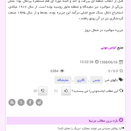
قبل از انقلاب منطقه ای پررفت و آمد و البته دوره ای هم مستعمره پرتقال بود؛ بخش
بزرگی از سوالبرد نیز تبعیدگاه و منطقه مانور روسیه بوده است. از سال ۱۹۰۷ میلادی،
استخراج ذغال سنگ منبع اصلی درآمد این جزیره بوده، بعدها و از سال ۱۹۳۵ صنعت
گردشگری نیز در آن رونق یافته.»
جزیره سوالبرد در شمال نروژ
منبع:
لباس دونی
13:02:38
1398/06/18
5384
5
/
5.0
تگهای خبر:
جنس
,
گالری
,
نمایشگاه
این مطلب لباسدونی را می پسندید؟
(0)
(1)
X
تازه ترین مطالب مرتبط
آیا روکش صندلی می تواند عملکرد ایربگ را مختل کند؟