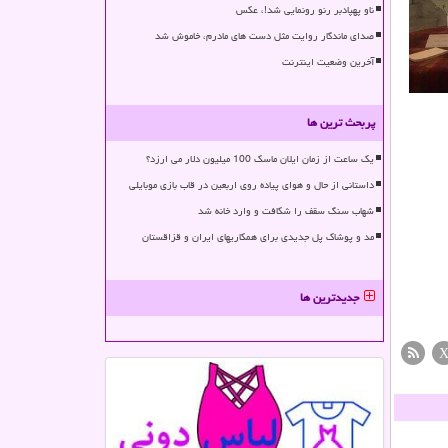
ناو پهپادبر رنو رونمایی شد!، عکس
صدای ماندگار روایت مثل دست های مادرم، خاموش شد
آخرین وضعیت اینترنت
پربحث ترین ها
یک ساعت از زمان ایلان ماسک 100 میلیون دلار می ارزد؟
داستانی از حال و هوای پیاده روی اربعین در قاب بازی موبایلی
شهاب سنگ سقف را شکافت و وارد خانه شد
مد و پوشاک پل جدیدی برای همکاریهای ایران و قزاقستان
جدیدترین ها