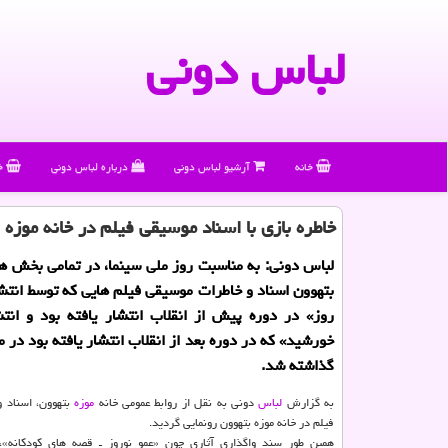
لباس دونی
خانه
آرشیو لباس دونی
درباره لباس دونی
خ
خاطره بازی با اسناد موسیقی فیلم در خانه موزه 
لباس دونی: به مناسبت روز ملی سینما، در تمامی بخش ها
بتهوون اسناد و خاطرات موسیقی فیلم هایی كه توسط انت
روز» در دوره پیش از انقلاب انتشار یافته بود و انت
خورشید» كه در دوره بعد از انقلاب انتشار یافته بود در
گذاشته شد.
به گزارش
لباس
دونی به نقل از روابط عمومی خانه
موزه
بتهوون، اسناد 
فیلم در خانه موزه بتهوون رونمایی گردید.
همین طور سند واگذاری آثاری چون «عمو نوروز ـ قصه های كودكانه»، 