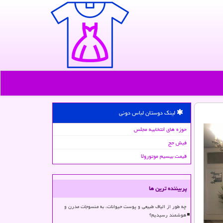
لینک دوستان لباس دونی
حوزه های انتخابیه مجلس
فیش حج
قیمت بیسیم موتورولا
پربیننده ترین ها
چه طور از الیاف طبیعی و پوست حیوانات، به منسوجات مدرن و
هوشمند رسیدیم؟