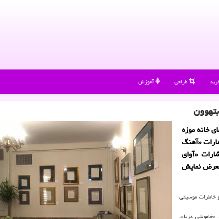
رید
طراحی
آموزش
بتهوون
ی خانه موزه
شارات «آهنگ
شارات «آوای
 معرض نمایش
و خاطرات موسیقی
«خاموشی دریا»،