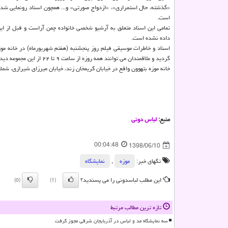
«گذشته، حال استمراری»، «ازدواج صورتی» و... همچون اسناد رونمایی شده
است.
تمامی این اسناد متعلق به آرشیو شخصی خانواده چمن آراست و قبل از ای
داده نشده است.
اسناد و خاطرات موسیقی فیلم روز پنجشنبه (هفتم شهریورماه) در خانه موز
گردید و علاقمندان می توانند همه روزه از ساعت ۹ تا ۲۲ از این مجموعه دیدن كنند.
خانه موزه بتهوون واقع در خیابان كریمخان زند، خیابان میرزای شیرازی، شماره ۶۹ نبش كوچه یازدهم ا
منبع:
لباس دونی
00:04:48
1398/06/10
تگهای خبر:
موزه
,
نمایشگاه
این مطلب لباسدونی را می پسندید؟
(0)
(1)
تازه ترین مطالب مرتبط
سه نمایشگاه مد و لباس در آذربایجان شرقی مجوز گرفت