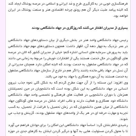
فرهنگسازی خوبی در به كارگیری طرح و مُد ایرانی و اسلامی در عرصه پوشاك ایجاد كند
كه البته پیامد مثبت دیگر آن هم رونق چرخه اقتصادی هنر و صنعت پوشاك در ایران
خواهد بود.
بسیاری از مدیران افتخار می كنند كه روزگاری در جهاد دانشگاهی بودند
رئیس جهاد دانشگاهی واحد هنر در بخش دیگری از بیان دستاوردهای جهاد دانشگاهی
در عمر نزدیك به چهار دهه آن، اظهار داشت: همچون دستاوردهای مهم جهاد دانشگاهی
باید به پرورش سرمایه های انسانی اشاره كنم؛ خیلی از مدیران كشور كه الان در عرصه
های گوناگون در حال خدمت هستند یكی از افتخارات خویش را مربوط به زمانی می دانند
كه در جهاد دانشگاهی مشغول به خدمت بودند كه البته امكان دارد همچنان مدیرانی از
آن نسل در جهاد باقی مانده باشند یا اگر هم در خارج از سازمان جهاد دانشگاهی مشغول
به خدمت هستند به آن دوره همكاری با جهاد به خود می بالند.
وی افزود: این مسئله را از آن جهت مطرح كردم كه به شكل كلی نحوه جذب نیروی
انسانی در جهاد دانشگاهی به این شكل بوده است كه دانشجویان در حین تحصیلشان
همزمان با دوران دانشجویی در فعالیت های فرهنگی و تخصصی واحد جهاد دانشگاهی
دانشگاه خود همكاری و فعالیت دارند و غالب افراد شاغل در عرصه های گوناگون جهاد
دانشگاهی از میان همین دانشجویان كه در زمان تحصیل یا فراغت از تحصیل، به كسب
تجربه و مهارت حرفه ای در هر یك از واحدهای جهاد مشغول بودند، گزینش و جذب می
شوند.
رشیدی خاطرنشان كرد: اساساً جهاد دانشگاهی این امكان را برای جوانان فراهم می آورد
تا با محول كردن مسئولیت هایی به آنها و درگیر كردن ایشان به كارهای جدی در حوزه