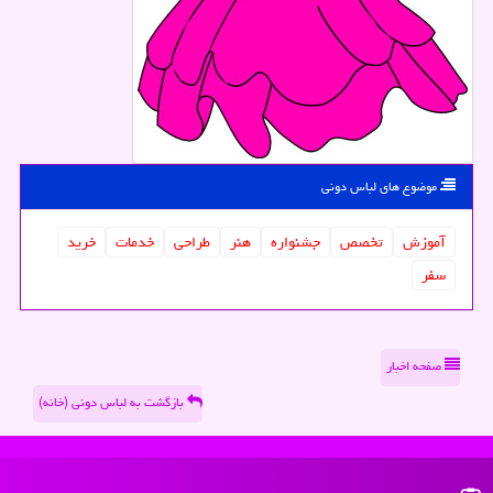
موضوع های لباس دونی
آموزش
تخصص
جشنواره
هنر
طراحی
خدمات
خرید
سفر
صفحه اخبار
بازگشت به لباس دونی (خانه)