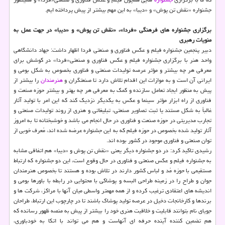
جشنواره «نقش تن پوش» و «دیبا» به این مهم بیشتر از پیش پرداخته ایم.
برگزاری جشنواره های فرهنگی «فردا»، «نقش تن پوش» و «دیبا» در جهت عمل به
منویات رهبری
دبیر پنجمین جشنواره فیلم و عكس فناوری و صنعتی فردا اظهار داشت: جهاد دانشگاهی
واحد هنر با برگزاری جشنواره فیلم و عكس فناوری و صنعتی«فردا» در كوشش برای
معرفی هر چه بیشتر و مؤثر عرصه تولیدات صنعتی و فناوری بخصوص به شكل بومی و
ایرانی آن است و به موازات این اقدام تلاش دارد تا صنعتگران و
هنرمندان
را بیشتر از
پیش به منظور ایجاد تعامل سازنده و كمك به معرفی هر چه بهتر و بیشتر حوزه صنعت و
فناوری از راه ابزار مؤثر سینما و عكس به یكدیگر نزدیك كند كه این امر با تولید آثار
غالباً به شكل مستند یا ثبت تصاویر صنعتی، تبلیغاتی و هنری از روند تولیدات صنعتی و
تجارب مدیریتی در حوزه صنعت و فناوری در حال انجام می باشد و خوشبختانه تا به امروز
آثار تولید شده بخصوص در حوزه فیلم كه به این جشنواره عرضه شده اند، مُعرف خوبی از
توان صنعتی و فناوری موجود در كشور بوده اند.
رشیدی تاكید كرد: در دو جشنواره دیگر یعنی «نقش تن پوش و «دیبا» هم اتفاقی مشابه
به جشنواره فیلم و عكس صنعتی و فناوری در حال وقوع است، این دو جشنواره كه ارتباط
مستقیمی با حوزه مُد و لباس كشور دارند در تلاش بوده و هستند تا بخصوص هنرمندان
جوان و طراح را در زمینه طراحی البسه و پوشاكی با محتوایی در رابطه با باورها بومی و
اندیشه های اعتقادی ترغیب كرده و از همه مهمتر واسطی میان آنها با مراكز، شركت ها و
برندها و كارخانجات دخیل در عرصه تولید پوشاك باشند تا در چارچوب این ارتباط، طراحان
جویای نام بتوانند قابلیت و خلاقیت هنری خود را بیشتر از پیش به منصه ظهور رسانده كه
هم تضمین كننده آینده حرفه ای آنهاست و هم می تواند با اتكا به خودباوری،