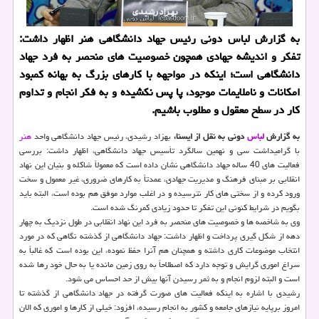
به گزارش لباس دونی رئیس جهاد دانشگاهی هنر اظهار داشت:
تفكر و اندیشه جهادی همچون خصوصیت های منحصر به فرد جهاد
دانشگاهی است؛ اینكه در مواجهه با كارهای بزرگ به بهانه كمبود
امكانات و ناملایمات موجود، پا پس نكشیده و به فكر انجام و تداوم
كار در سطح معقول و مطلوب باشیم.
به گزارش
لباس
دونی به نقل از ایسنا،
بهزاد رشیدی، رئیس جهاد دانشگاهی واحد
هنر
با گرامیداشت سی و نهمین سالگرد تأسیس جهاد دانشگاهی، اظهار داشت: بررسی
فعالیت های 40 ساله جهاد دانشگاهی نشان داده است كه معمولاً شاكله و بنیان این نهاد
انقلابی بر مبنای فرهنگ و مدیریت جهادی، عمدتاً به كارهای ضروری، غیر معمول و سخت
ورود كرده و از سختی های كار نترسیده و در اغلب موارد موفق هم بوده است، البته باید
بگویم در شرایط كنونی این تفكر تا حدود زیادی كمرنگ شده است.
وی به شاخصه ها و خصوصیت های منحصر به فرد این نهاد انقلابی در طول نزدیك به چهار
دهه از شكل گیری پرداخت و اظهار داشت: جهاد دانشگاهی از گذشته نگاهی كه در مورد
انتخاب موضوعات كاری داشته و همچنان هم آنرا حفظ نموده، این بوده است كه غالباً به
سراغ اموری گرایش و توجه دارد كه اصطلاحاً به روی زمین مانده یا به حال خود رها شده
است و البته لزوم انجام و به ثمر رسیدن آنها بیش از حد احساس می شود.
رشیدی با اشاره به اینكه فعالیت های صورت گرفته در جهاد دانشگاهی از گذشته تا
امروز برپایه نیازهای جامعه و كشور به انجام رسیده، افزود: خیلی از كارها و اموری كه الان