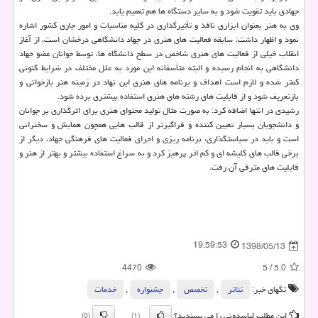
جهادی باید تقویت شود و به سایر دستگاه ها هم تعمیم یابد.
وی به هنر بعنوان ابزاری نافذ و تأثیرگذاری در كلیه مناسبات و امور جاری كشور اشاره
نمود و اظهار داشت: سابقه فعالیت های هنری در جهاد دانشگاهی درخشان است، از آغاز
انقلاب خیلی از فعالیت های هنری شاخص در سطح دانشگاه ها، توسط جوانان عضو جهاد
دانشگاهی به انجام رسیده و البته متأسفانه این مورد به علل مختلف در شرایط كنونی
كمتر شده و لازم است اهداف و برنامه های هنری این نهاد در زمینه هنر بازخوانی و
بازتعریف شود و از قابلیت های رشته های هنری استفاده بیشتری برده شود.
رشیدی در انتها اضافه كرد: به صورت مثال تولید محتوای هنری برای اثرگذاری بر جوانان
و دانشجویان بسیار تعیین كننده و فراگیرتر از قالب هایی همچون همایش و سخنرانی
است و باید در سیاستگذاری، برنامه ریزی و اجرای فعالیت های فرهنگی جهاد، دیگر از
برخی قالب های كلیشه ای و كم اثر پرهیز كرد و به سراغ استفاده بیشتر و بهتر از هنر و
قابلیت های مترقی آن رفت.
19:59:53
1398/05/13
4470
5
/
5.0
تگهای خبر:
تئاتر
,
تخصص
,
جشنواره
,
خدمات
این مطلب لباسدونی را می پسندید؟
(0)
(1)