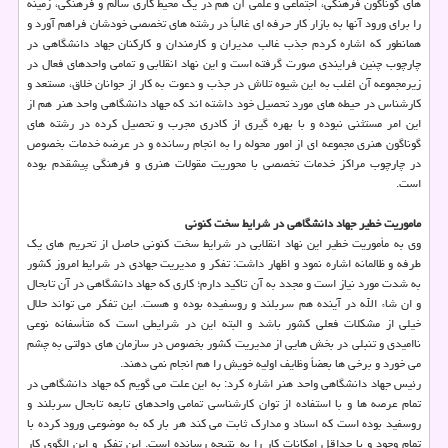
های گوناگون فرهنگی، اجتماعی و علمی آن هم در یك محیط كاری سالم و فرهنگی، زمینه
را برای ورود آنها به بازار كار حرفه ای غالباً در رشته های تخصصی خودشان فراهم آورد و
همانطور كه اشاره كردم جذب غالب مدیران و كارمندان و كاركنان جهاد دانشگاهی در
چارچوب چنین فرایندی صورت گرفته است و این نهاد انقلابی و تمامی واحدهای فعال در
زیرمجموعه آن اغلب به این شیوه تلاش در جذب و دعوت به كار از جوانان خلاق، مستعد و
كارشناس در حیطه های مورد تحصیل خود داشته اند كه جهاد دانشگاهی واحد هنر هم از
این امر مستثنی نبوده و با بهره گیری از كادری مجرب و تحصیل كرده در رشته های
گوناگون هنری مجموعه ای از امور محوله را به انجام رسانده و در عرضه خدمات بخصوص
در چارچوب مراكز خدمات تخصصی با محوریت مقولات هنری و فرهنگی پیشقدم بوده
است.
ماموریت خطیر جهاد دانشگاهی در شرایط سخت كنونی
وی به مأموریت خطیر این نهاد انقلابی در شرایط سخت كنونی حاصل از تحریم های یك
طرفه و ظالمانه اشاره نمود و اظهار داشت: تفكر و مدیریت جهادی در شرایط امروز كشور
به شدت مورد نیاز است و مجدد به آن تاكید دارم؛ كاری كه جهاد دانشگاهی در آن تابحال
و ان شاء الله در آینده هم سربلند و روسفیده بوده و هست. این تفكر می تواند حلال
خیلی از مشكلات فعلی كشور باشد و البته این در شرایطی است كه متأسفانه نوعی
ناامیدی و تنبلی در بخش هایی از مدیریت كشور بخصوص در سازمان های دولتی به چشم
می خورد و برخی ها بعضاً وظایف اولیه خویش را هم انجام نمی دهند.
رئیس جهاد دانشگاهی واحد هنر اشاره كرد: به این علت می گویم كه جهاد دانشگاهی در
تمام عرصه ها و با استفاده از توان كارشناسی تمامی واحدهای تابعه تابحال سربلند و
روسفید بوده است كه اسناد و مدارك ثابت می كند هر بار كه به موضوعی ورود كرده با
تمام وجود و با حداقل امكانات كار را به نتیجه رسانده است. این تفكر و این الگوی كار