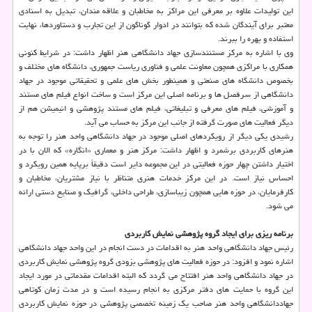
این تولیدات علاوه بر معرفی این مراكز به مخاطبان و علاقه مندان، تبدیل به اسنادی
معتبر برای آیندگان شده كه بتوانند در ادوار گوناگون از این تجارب و دستاوردها، نهایت
استفاده و بهره را ببرند.
وی با اشاره به مركز مستنندسازی جهاد دانشگاهی هنر اظهار داشت: در شرایط كنونی
همكاری با مراكزی همچون معاونت علمی و فناوری ریاست جمهوری، دانشگاه های مختلف و
بخصوص دانشگاه های صنعتی و همینطور بخش های علمی و تحقیقاتی موجود در جهاد
دانشگاهی از سرفصل ها و برنامه اصلی این مركز است و ساخت انواع فیلم های مستند
و آموزشی، فیلم های معرفی و تبلیغاتی، فیلم های مستند پژوهشی و انیمیشن هم از
دیگر فعالیت های صورت گرفته از جانب این مركز به حساب می آید.
رشیدی یكی دیگر از رویكردهای اصلی موجود در جهاد دانشگاهی واحد هنر را توجه به
هنرهای كاربردی برشمرد و اظهار داشت: مركز هنر و معماری «انگاره» كه الان با در
اختیار داشتن چهار حوزه فعالیتی در این مجموعه دایر است دقیقاً برپایه همین رویكرد و
احساس نیاز است. در این مركز خدمات هنری متناظر با نیاز مشتریان، مخاطبان و
كارفرمایان، در حوزه هایی همچون زیباسازی، طراحی داخلی، گرافیك و صنایع دستی ارائه
می شود.
برنامه ریزی برای ایجاد گروه پژوهشی نمایش كاربردی
رئیس جهاد دانشگاهی واحد هنر به اقدامات در دست انجام در این واحد جهاد دانشگاهی
اشاره نمود و افزود: در حوزه فعالیت های پژوهشی بزودی گروه پژوهشی نمایش كاربردی
در جهاد دانشگاهی واحد هنر افتتاح می گردد كه البته اقدامات مقدماتی در مورد ایجاد
این گروه با حمایت های دفتر مركزی به انجام رسیده است و در مدت زمان كوتاهی
جهاددانشگاهی واحد هنر صاحب یك زمینه تخصصی پژوهشی در حوزه نمایش كاربردی