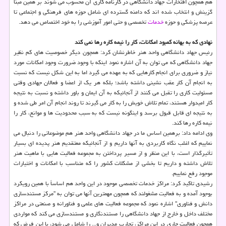
هم همچون افتخارات جهاد دانشگاهی در كارنامه كاری آن محسوب می شوند بر همین مبنا
گزینش و انتخاب شده اند كه دامنه گسترده ای شامل حوزه های فرهنگی و اجتماعی تا
عرصه پزشكی و حوزه
خدمات
تخصصی و حتی امور آموزشی را به خود اختصاص می دهد.
نهادی كه به بهانه كمبود امكانات، كار را نیمه كاره رها نمی كند
رئیس جهاد دانشگاهی واحد هنر خاطرنشان كرد: همچون دیگر خصوصیت های كم نظیر
جهاد دانشگاهی كه می توان به آن اشاره نمود اینكه با وجود ضرورت وجود امكانات مورد
نیاز و ضروری برای انجام كارهایی كه به عهده می گیرد اما به این شكل نیست كه نسبت
به انجام آن كار عقب نشینی داشته باشد؛ بلكه هر یك از اعضا و فعالان جهادی وقتی
مسئولیت كاری را تقبل می كنند از آنجائیكه به آن ایمان و باور داشته و نسبت به نتیجه
كار امیدوار هستند، تمام تلاش خویش را به كار می گیرند تا روند انجام آن امر طی شده و
به نتیجه ای قابل قبول برسد و اینگونه نیست كه به سبب محدودیت ها و موانع، كار را
نیمه كاره رها كند.
وی ادامه داد: برهمین اساس ما در جهاد دانشگاهی واحد هنر هم موضوعاتی را دنبال می
نماییم كه اغلب نگاه كاربردی به آنها داریم و از آنجائیكه معتقدیم هنر پدیده ای بسیار
تأثیرگذار است، با این منظر و از مسیر پرداختن به مجموعه فعالیت هایی با ماهیت هنر
تلاش داشته و داریم تا بخشی از مشكلات كشور را كه متناسب با امكانات و اختیارات
موجود رفع نماییم.
رشیدی تاكید كرد: مراكز خدمات تخصصی موجود در این واحد هم اساساً با همین رویكرد
بوجود آمده و به فعالیت مشغولند كه همچون مهمترین آنها می توان به "مركز مستندسازی
دانش و فناوری" اشاره نمود كه مجموعه فعالیت های علمی و فناورانه و صنعتی در مراكز
مختلف داخل و خارج از جهاد دانشگاهی را مستندنگاری و مستندسازی می كند كه مواردی
همچون فعالیت جاری در این مراكز، تجارب مدیران و... را شامل می شود، با این فرض كه