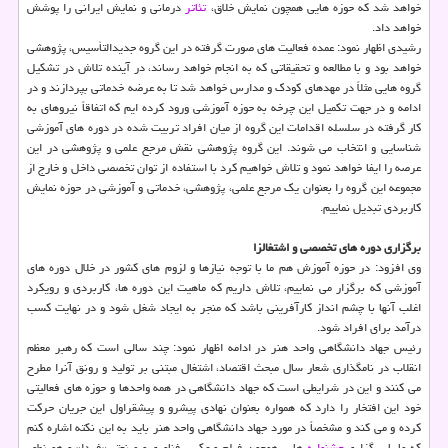
خواهد شد كه حوزه هایی همچون نمایش خلاق،
تئاتر
درمانی و نمایش ایرانی را پوشش
خواهد داد.
رشیدی اظهار نمود: عمده فعالیت های صورت گرفته در این گروه جدیدالتأسیس، پژوهشی
خواهد بود و با مطالعه و تحقیقاتی كه به انجام خواهد رساند، در آینده تلاش در تشكیل
گروه هایی مثلاً در مهدهای كودك و مدارس خواهد شد تا به عرضه خدماتی بپردازند و در
ادامه و در جهت تكمیل این چرخه به حوزه آموزشی ورود كرده ایم كه اتفاقاً نیروهای به
كار گرفته در سلسله اقدامات این گروه از میان افراد تربیت شده در دوره های آموزشی
شناسایی و انتخاب می شوند. این گروه پژوهشی نقش مرجع علمی و پژوهشی در این
عرصه را ایفا خواهد نمود و تلاش خواهیم كرد با استفاده از توان تخصصی داخل و خارج از
مجموعه این گروه را بعنوان یك مرجع علمی، پژوهشی، خدماتی و آموزشی در حوزه نمایش
كاربردی تبدیل نماییم.
برگزاری دوره های تخصصی و اشتغالزا
وی افزود: در حوزه آموزش هم ما با توجه نیازها و لزوم های كشور در خلال دوره های
آموزشی كه برگزار می نماییم، تلاش داریم كه ماهیت این دوره ها، كاربردی و رویكرد
اغلب آنها با چشم انداز كارآفرینی باشد كه منجر به ایجاد شغل شود و در نهایت كسب
درآمد برای افراد شود.
رئیس جهاد دانشگاهی واحد هنر در ادامه اظهار نمود: چند سالی است كه رهبر معظم
انقلاب در نامگذاری شعار سال مبحث اقتصاد، اشتغال مبتنی بر تولید و رونق آنرا مطرح
می كنند و این در شرایطی است كه جهاد دانشگاهی در همه واحدها و حوزه های فعالیتی
خود این افتخار را دارد كه همواره بعنوان نهادی پیشرو و پیشقراول این جریان حركت
كرده و می كند و مشخصاً در مورد جهاد دانشگاهی واحد هنر باید به این نكته اشاره كنم
كه ما با برگزاری
جشنواره
هایی همچون فیلم و عكس فناوری و صنعتی«فردا» و همینطور