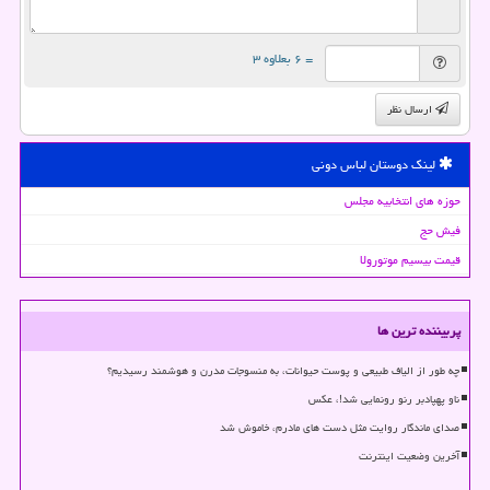
= ۶ بعلاوه ۳
ارسال نظر
لینک دوستان لباس دونی
حوزه های انتخابیه مجلس
فیش حج
قیمت بیسیم موتورولا
پربیننده ترین ها
چه طور از الیاف طبیعی و پوست حیوانات، به منسوجات مدرن و هوشمند رسیدیم؟
ناو پهپادبر رنو رونمایی شد!، عکس
صدای ماندگار روایت مثل دست های مادرم، خاموش شد
آخرین وضعیت اینترنت