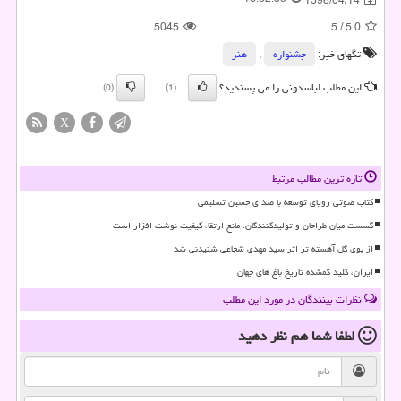
1398/04/14
5045
5
/
5.0
تگهای خبر:
جشنواره
,
هنر
این مطلب لباسدونی را می پسندید؟
(0)
(1)
X
تازه ترین مطالب مرتبط
کتاب صوتی رویای توسعه با صدای حسین تسلیمی
گسست میان طراحان و تولیدکنندگان، مانع ارتقاء کیفیت نوشت افزار است
از بوی گل آهسته تر اثر سید مهدی شجاعی شنیدنی شد
ایران، کلید گمشده تاریخ باغ های جهان
نظرات بینندگان در مورد این مطلب
لطفا شما هم
نظر دهید