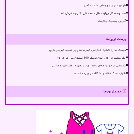
ناو پهپادبر رنو رونمایی شد!، عکس
صدای ماندگار روایت مثل دست های مادرم، خاموش شد
آخرین وضعیت اینترنت
پربحث ترین ها
دیسک ها را نکشید، اعتراض گیمرها به پایان نسخه فیزیکی بازیها
یک ساعت از زمان ایلان ماسک 100 میلیون دلار می ارزد؟
داستانی از حال و هوای پیاده روی اربعین در قاب بازی موبایلی
شهاب سنگ سقف را شکافت و وارد خانه شد
جدیدترین ها