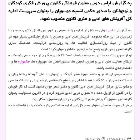
به گزارش لباس دونی معاون فرهنگی كانون پرورش فكری كودكان
و نوجوانان با صدور حكمی انسیه موسویان را بعنوان سرپرست اداره
كل آفرینش های ادبی و هنری كانون منصوب نمود.
به گزارش
لباس
دونی به نقل از اداره روابط عمومی و امور بین الملل كانون، محمدرضا
زمردیان در این حكم مجموعه آفرینش های ادبی و هنری را دارای جایگاهی بسیار مهم در
كانون از حیث روزآمدسازی فعالیت ها، به روزرسانی فرآیندها، هماهنگ سازی
كارشناسان و مربیان و پاسخ به نیازهای مخاطبان عنوان كرده است.
او از سرپرست جدید این مجموعه خواسته است تا با بهره گیری از خرد جمعی نسبت به
ارتقای فعالیت های ادبی و هنری، انجمن ها، دستورالعمل ها، مهرواره ها،
جشنواره
ها و...
اهتمام جدی داشته باشد.
انسیه موسویان شاعر و منتقد حوزه شعر كودك و نوجوان، دانش آموخته رشته زبان و
ادبیات فارسی از دانشگاه علامه طباطبایی در مقطع كارشناسی ارشد زبان و ادبیات فارسی
و عضو سابق مركز آفرینش­ های ادبی كانون و دفتر شعر جوان مشهد است كه كار خویش
را در كانون از اوایل دهه ۷۰ بعنوان مربی ادبی شروع كرد و در آخرین مسئولیت بعنوان
كارشناس مسئول آفرینش های ادبی كانون در تهران مشغول به كار بود.
پیش تر سودابه امینی بعنوان مدیركل این اداره فعالیت می كرد كه اخیرا بازنشسته شده
است.
16:32:35