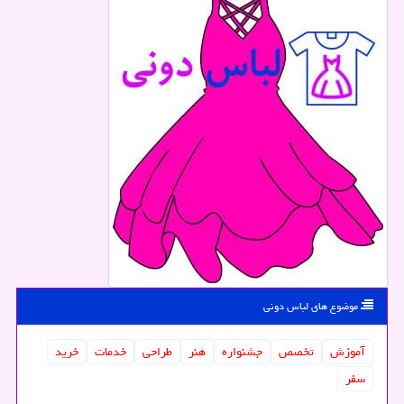
موضوع های لباس دونی
آموزش
تخصص
جشنواره
هنر
طراحی
خدمات
خرید
سفر