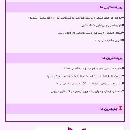
پربیننده ترین ها
چه طور از الیاف طبیعی و پوست حیوانات، به منسوجات مدرن و هوشمند رسیدیم؟
ناو پهپادبر رنو رونمایی شد!، عکس
صدای ماندگار روایت مثل دست های مادرم، خاموش شد
آخرین وضعیت اینترنت
پربحث ترین ها
نسل جدید بازی سازان ایرانی از دانشگاه می آیند؟
دیسک ها را نکشید، اعتراض گیمرها به پایان نسخه فیزیکی بازیها
یک ساعت از زمان ایلان ماسک 100 میلیون دلار می ارزد؟
داستانی از حال و هوای پیاده روی اربعین در قاب بازی موبایلی
جدیدترین ها