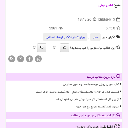
منبع:
لباس دونی
18:43:20
1398/04/12
5361
5
/
5.0
تگهای خبر:
هنر
,
وزارت فرهنگ و ارشاد اسلامی
این مطلب لباسدونی را می پسندید؟
(0)
(2)
X
تازه ترین مطالب مرتبط
کتاب صوتی رویای توسعه با صدای حسین تسلیمی
گسست میان طراحان و تولیدکنندگان، مانع ارتقاء کیفیت نوشت افزار است
از بوی گل آهسته تر اثر سید مهدی شجاعی شنیدنی شد
ایران، کلید گمشده تاریخ باغ های جهان
نظرات بینندگان در مورد این مطلب
لطفا شما هم
نظر دهید