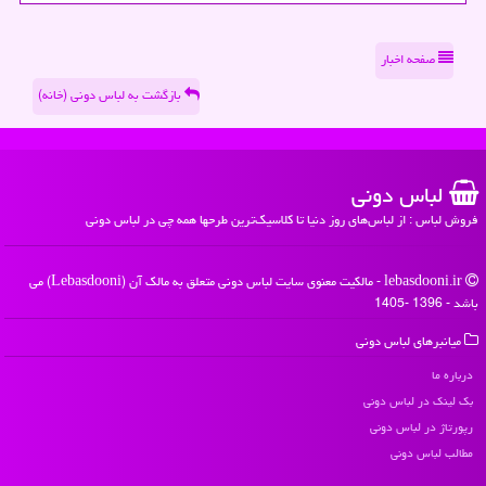
صفحه اخبار
بازگشت به لباس دونی (خانه)
لباس دونی
فروش لباس : از لباس‌های روز دنیا تا کلاسیک‌ترین طرحها همه چی در لباس دونی
lebasdooni.ir - مالکیت معنوی سایت لباس دونی متعلق به مالک آن (Lebasdooni) می
باشد - 1396 -1405
میانبرهای لباس دونی
درباره ما
بک لینک در لباس دونی
رپورتاژ در لباس دونی
مطالب لباس دونی