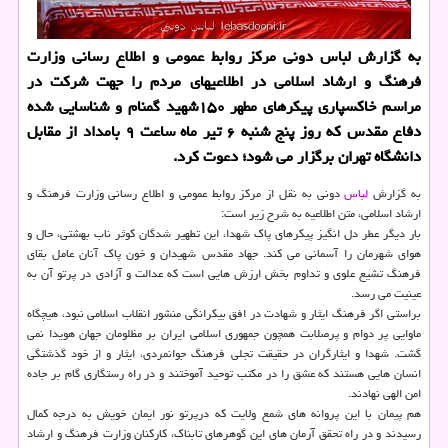
به گزارش لباس دونی مركز روابط عمومی و اطلاع رسانی وزارت
فرهنگ و ارشاد اسلامی در اطلاعیه‎ای مردم را جهت شركت در
مراسم خاكسپاری پیكرهای مطهر ۱۵۰شهید گمنام و شناسایی شده
دفاع مقدس كه روز پنج شنبه ۶ تیر ماه ساعت ۹ بامداد از مقابل
دانشگاه تهران برگزار می شود؛ دعوت كرد.
به گزارش
لباس
دونی به نقل از مركز روابط عمومی و اطلاع رسانی وزارت فرهنگ و
ارشاد اسلامی، متن اطلاعیه به شرح زیر است:
بار دیگر عطر دل انگیز پیكرهای پاك شهدا، این تطهیر شدگان كوثر ناب بهشتی، حال و
هوای شهرمان را آسمانی می كند. جهاد مقدس شهیدان و خون پاك آنان عامل بقای
فرهنگ تشیع علوی و تداوم بخش ارزش هایی است كه عدالت و آزادی در پرتو آن به
عینیت می رسد.
براستی اگر فرهنگ ایثار و شهادت در افق بیكرانگی منشور انقلاب اسلامی نبود، هیچگاه
ماوایی پر دوام و پرصلابت همچون جمهوری اسلامی ایران بر مظلومان جهان هویدا نمی
گشت. شهدا و ایثارگران در حقیقت تجلی فرهنگ جوانمردی، ایثار و از خود گذشتگی
انسان هایی هستند كه عشق را در مكتب توحید آموختند و در راه رستگاری گام بر جاده
امن الهی نهادند.
هم پیمان با این پروانه های شمع ولایت كه درپرتو نور ایمان خویش به درجه كمال
رسیدند و در راه تحقق آرمان های این گوهرهای تابناك، كاركنان وزارت فرهنگ و ارشاد