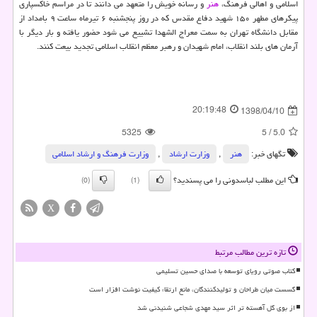
اسلامی و اهالی فرهنگ،
هنر
و رسانه خویش را متعهد می دانند تا در مراسم خاكسپاری
پیكرهای مطهر ۱۵۰ شهید دفاع مقدس كه در روز پنجشنبه ۶ تیرماه ساعت ۹ بامداد از
مقابل دانشگاه تهران به سمت معراج الشهدا تشییع می شود حضور یافته و بار دیگر با
آرمان های بلند انقلاب، امام شهیدان و رهبر معظم انقلاب اسلامی تجدید بیعت كنند.
20:19:48
1398/04/10
5325
5
/
5.0
تگهای خبر:
هنر
,
وزارت ارشاد
,
وزارت فرهنگ و ارشاد اسلامی
این مطلب لباسدونی را می پسندید؟
(0)
(1)
X
تازه ترین مطالب مرتبط
کتاب صوتی رویای توسعه با صدای حسین تسلیمی
گسست میان طراحان و تولیدکنندگان، مانع ارتقاء کیفیت نوشت افزار است
از بوی گل آهسته تر اثر سید مهدی شجاعی شنیدنی شد