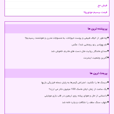
فیش حج
قیمت بیسیم موتورولا
پربیننده ترین ها
چه طور از الیاف طبیعی و پوست حیوانات، به منسوجات مدرن و هوشمند رسیدیم؟
ناو پهپادبر رنو رونمایی شد!، عکس
صدای ماندگار روایت مثل دست های مادرم، خاموش شد
آخرین وضعیت اینترنت
پربحث ترین ها
دیسک ها را نکشید، اعتراض گیمرها به پایان نسخه فیزیکی بازیها
یک ساعت از زمان ایلان ماسک 100 میلیون دلار می ارزد؟
داستانی از حال و هوای پیاده روی اربعین در قاب بازی موبایلی
شهاب سنگ سقف را شکافت و وارد خانه شد