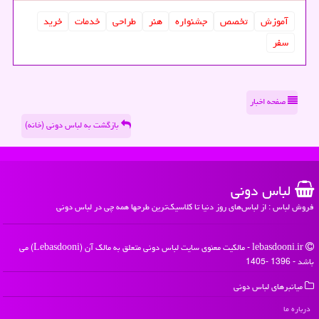
آموزش
تخصص
جشنواره
هنر
طراحی
خدمات
خرید
سفر
صفحه اخبار
بازگشت به لباس دونی (خانه)
لباس دونی
فروش لباس : از لباس‌های روز دنیا تا کلاسیک‌ترین طرحها همه چی در لباس دونی
lebasdooni.ir - مالکیت معنوی سایت لباس دونی متعلق به مالک آن (Lebasdooni) می
باشد - 1396 -1405
میانبرهای لباس دونی
درباره ما