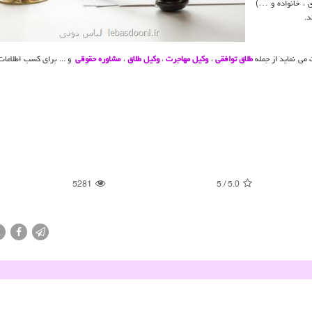
ی ، خانواده و …)
د.
می نماید از جمله
طلاق توافقی
،
وکیل مهاجرت
،
وکیل طلاق
،
مشاوره حقوقی
و ... برای کسب اطلاعات 
5281
5
/
5.0
X