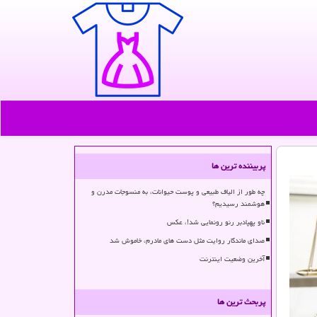
پربیننده ترین ها
چه طور از الیاف طبیعی و پوست حیوانات، به منسوجات مدرن و
هوشمند رسیدیم؟
ناو پهپادبر رنو رونمایی شد!، عکس
صدای ماندگار روایت مثل دست های مادرم، خاموش شد
آخرین وضعیت اینترنت
پربحث ترین ها