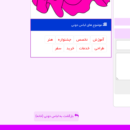
موضوع های لباس دونی
آموزش
تخصص
جشنواره
هنر
طراحی
خدمات
خرید
سفر
بازگشت به لباس دونی (خانه)