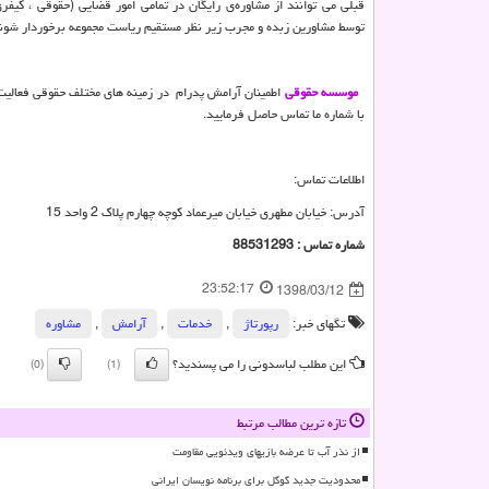
قبلی می توانند از مشاوره‌ی رایگان در تمامی امور قضایی (حقوقی ، کیفر
توسط مشاورین زبده و مجرب زیر نظر مستقیم ریاست مجموعه برخوردار شون
موسسه حقوقی
اطمینان آرامش پدرام در زمینه های مختلف حقوقی فعالیت 
با شماره ما تماس حاصل فرمایید.
اطلاعات تماس:
آدرس: خیابان مطهری خیابان میرعماد کوچه چهارم پلاک 2 واحد 15
شماره تماس : 88531293
23:52:17
1398/03/12
تگهای خبر:
رپورتاژ
,
خدمات
,
آرامش
,
مشاوره
این مطلب لباسدونی را می پسندید؟
(0)
(1)
تازه ترین مطالب مرتبط
از نذر آب تا عرضه بازیهای ویدئویی مقاومت
محدودیت جدید گوگل برای برنامه نویسان ایرانی