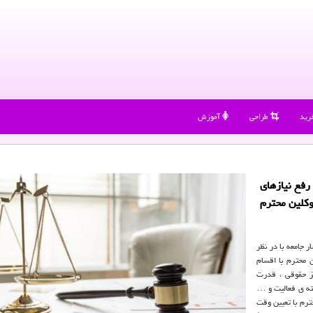
رید
طراحی
آموزش
رفع نیازهای
وكلین محترم
 جامعه با در نظر
 محترم با اقسام
کز حقوقی ، قدرت
شته ی فعالیت و …
ترم با تعیین وقت