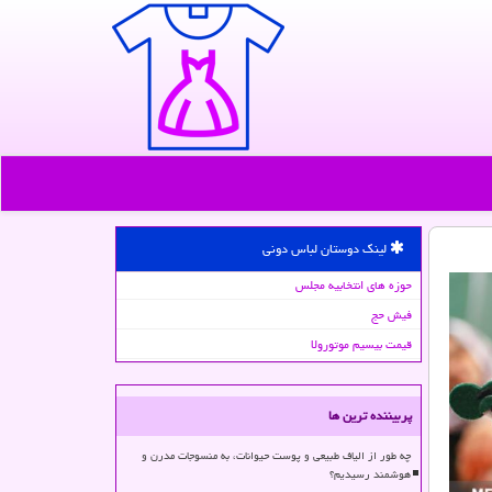
لینک دوستان لباس دونی
حوزه های انتخابیه مجلس
فیش حج
قیمت بیسیم موتورولا
پربیننده ترین ها
چه طور از الیاف طبیعی و پوست حیوانات، به منسوجات مدرن و
هوشمند رسیدیم؟