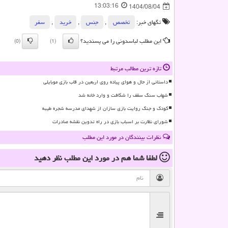
13:03:16
1404/08/04
تگهای خبر:
تخصص
,
جنس
,
خرید
,
سفر
این مطلب لباسدونی را می پسندید؟
(0)
(1)
تازه ترین مطالب مرتبط
داستانی از حال و هوای پیاده روی اربعین در قاب بازی موبایلی
شهاب سنگ سقف را شکافت و وارد خانه شد
کودک و جنگ روایت بازی سازان از شهدای مدرسه شجره طیبه
شورای نظارت بر اسباب بازی در راه تدوین نقشه صادرات
نظرات بینندگان در مورد این مطلب
لطفا شما هم
در مورد این مطلب
نظر دهید