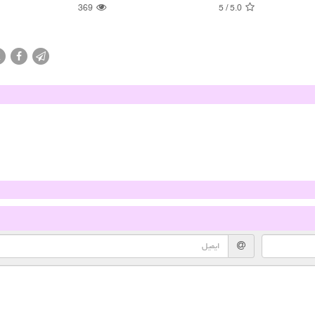
369
5
/
5.0
X