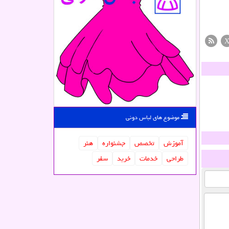
موضوع های لباس دونی
آموزش
تخصص
جشنواره
هنر
طراحی
خدمات
خرید
سفر