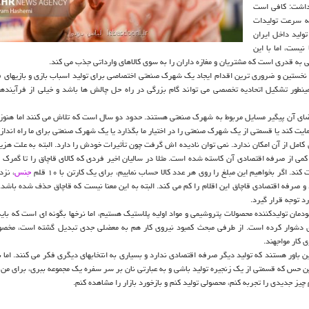
 داشت: کافی است
به سرعت تولیدات
تولید داخل ایران
نیست، اما با این
ی به قدری است که مشتریان و مغازه داران را به سوی کالاهای وارداتی جذب می کند.
د. نخستین و ضروری ترین اقدام ایجاد یک شهرک صنعتی اختصاصی برای تولید اسباب بازی و بازیهای
همینطور تشکیل اتحادیه تخصصی می تواند گام بزرگی در راه حل چالش ها باشد و خیلی از فرآیندها
اعضای آن پیگیر مسایل مربوط به شهرک صنعتی هستند. حدود دو سال است که تلاش می کنند اما هنوز 
ت کند یا قسمتی از یک شهرک صنعتی را در اختیار ما بگذارد یا یک شهرک صنعتی برای ما راه اندازی
کامل از آن امکان ندارد. نمی توان نادیده اش گرفت چون تأثیرات خودش را دارد. البته به علت هزین
می از صرفه اقتصادی آن کاسته شده است. مثلا در سالیان اخیر فردی که کالای قاچاق را تا گمرک بی
اگر بخواهیم این مبلغ را روی هر عدد کالا حساب نماییم، برای یک کارتن با ۱۰ قلم
جنس
، نز
 و صرفه اقتصادی قاچاق این اقلام را کم می کند. البته به این معنا نیست که قاچاق حذف شده باشد. 
 توجه قرار گیرد.
خودمان تولیدکننده محصولات پتروشیمی و مواد اولیه پلاستیک هستیم، اما نرخها بگونه ای است که بای
 حدی دشوار کرده است. از طرفی مبحث کمبود نیروی کار هم به معضلی جدی تبدیل گشته است، مخصو
 کار مواجهند.
ین باور هستند که تولید دیگر صرفه اقتصادی ندارد و بسیاری به انتخابهای دیگری فکر می کنند. اما ب
این حس که قسمتی از یک زنجیره تولید باشی و به عبارتی نان بر سر سفره یک مجموعه ببری، برای من 
 جدیدی را تجربه کنم، محصولی تولید کنم و بازخورد بازار را مشاهده کنم.