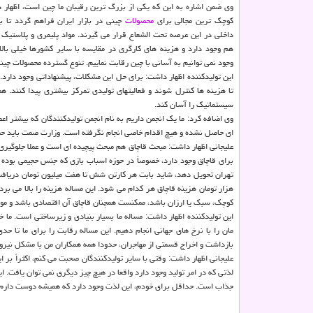
وی ضمن اشاره به این که یکی از بزرگ ترین رقیبان ما چین است، اظهار
کوچک ترین مجالی برای
محصولات
چینی در بازار ایران فراهم گردد تا 
داخلی در این عرصه تحت الشعاع قرار می گیرند. مواد پلیمری و پلاستیک 
هم وجود دارد و هزینه های کارگری در مقایسه با سایر کشورها خیلی بالا 
وجود نمی توانیم به آسانی با چین رقابت نماییم. تنوع گسترده محصولات چین
این تولیدکننده اظهار داشت: برای حل این مشکلات، پیشنهاداتی وجود دار
تا هزینه ها کنترل شوند و فعالیتهای تولیدی تمرکز بیشتری پیدا کنند. 
سیستماتیک را آسان کند.
وی اضافه کرد: ما یک انجمن داریم به نام انجمن تولیدکنندگان که بیشتر 
ای حاصل نشده و هیچ اقدام خاصی انجام نگرفته است. وزارت صمت باید حمای
علیجانی اظهار داشت: مبحث قاچاق هم مبحث پیچیده ای است و عملا جلوگیری 
برای قاچاق وجود دارد، خصوصاً در حوزه اسباب بازی که جنس حجیمی بوده ک
تهران تحویل دهد، شاید بابت هر کارتن شش تا هفت میلیون تومان دریافت کند. 
هزار تومان هزینه قاچاق هر کدام می شود. این مساله هزینه را بالا می برد
کوچک، سبک یا ارزان باشد، ممکنست همچنان قاچاق آن اقتصادی باشد و مورد
این تولیدکننده اظهار داشت: مساله ما بسیار بنیادی و زیرساختی است. ما 
مان را با نرخ های جهانی انجام دهیم. این مساله رقابت را برای ما تا
بازداشت و اخراج قسمتی از مهاجران، حدودا همه همکاران من با مشکل نیروی
علیجانی اظهار داشت: وقتی با سایر تولیدکنندگان صحبت می کنم، اکثراً بر ا
لذتی که در امر تولید وجود دارد واقعا در هیچ چیز دیگری نمی توان یافت. 
جذاب است. حداقل برای خودم، این لذت وجود دارد که همیشه دوست دارم چیز