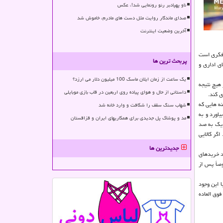
ناو پهپادبر رنو رونمایی شد!، عکس
صدای ماندگار روایت مثل دست های مادرم، خاموش شد
آخرین وضعیت اینترنت
 فکری است
پربحث ترین ها
ی اداری و
یک ساعت از زمان ایلان ماسک 100 میلیون دلار می ارزد؟
هیچ نتیجه
داستانی از حال و هوای پیاده روی اربعین در قاب بازی موبایلی
 کند.
ه هایی که
شهاب سنگ سقف را شکافت و وارد خانه شد
اورد و به
مد و پوشاک پل جدیدی برای همکاریهای ایران و قزاقستان
دیک به صد
اگر کالایی
جدیدترین ها
د خریدهای
صاً پس از
ا این وجود
فوق العاده