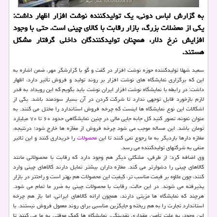
به گزارش لباس دونی، یک تولیدکننده نوشت افزار اظهار داشت:
یکی از معضلات بزرگ، بازار رقابت با کالای چینی است. حتی با وجود
افزایش نرخ دلار، همچنان تولیدکنندگان داخلی گرفتار مشکل
هستند.
سعید شهلا تولیدکننده حوزه نوشت افزار در گفت و گو با گزارشگر مهر، ضمن اشاره به
این که برگزاری نمایشگاه های نوشت افزار بر روند تولید و فروش تأثیر دارد، اظهار
داشت: در رابطه با نمایشگاه نوشت افزار ایران نوشت باید بگویم که این رویداد به قدر
لازم بازخورد قابل توجهی ندارد تا شرکت کردن در آن بسیار سودمند باشد. یکی از
اشکالات این نوع نمایشگاه ها اینست که چرخه فروش استاندارد را مختل می کنند. به
عنوان نمونه، تصور کنید کل جابه جایی مالی در چنین نمایشگاهی حدود ۶۰ تا ۷۰ میلیارد
تومان باشد. این مساله موجب می شود چرخه فروش از مغازه ها خارج شود؛ درنتیجه،
مغازه دارها باردیگر به ما رجوع نمی کنند تا این
محصولات
را خریداری کنند و این تاثیر
منفی به شرکتهای تولیدکننده می رسد.
وی اضافه کرد: از طرفی، مشکلی دیگر هم وجود دارد که رقابت با محصولاتی مانند
کالاهای چینی را دشوارتر می کند. مغازه داران بیشتر تمایل دارند کالاهای چینی وارد
کنند، چون علاوه بر قیمت مناسب تر، کیفیت این محصولات هم بهتر است و راحتتر در بازار
پذیرفته می شوند. در این حالت، رقابت با محصولات چینی به ضرر ما تمام می شود.
هرچند که نمایشگاه ها مزیتی دارند، همچون ارائه کالاهای ایرانی، اما باز هم چرخه
استاندارد تجارت را به هم ریخته و جایگزین مناسبی برای روند معمول فروش نیستند. با
این وجود، به علت تأمین مقداری نقدینگی، نمایشگاه ها کمک موقتی به ما می کنند تا