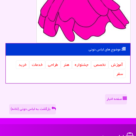
موضوع های لباس دونی
آموزش
تخصص
جشنواره
هنر
طراحی
خدمات
خرید
سفر
صفحه اخبار
بازگشت به لباس دونی (خانه)