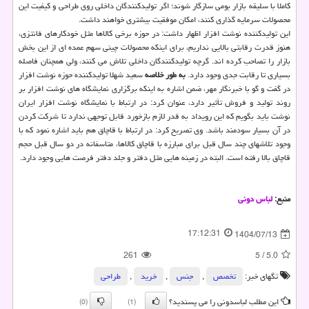
کاملا با سلیقه بازار بومی سازگار شوند؛ اگر تولیدکنندگان داخلی روی طراحی و کیفیت این
محصولات سرمایه گذاری کنند، امکان موفقیت بیشتری خواهند داشت.
این تولیدکننده نوشت افزار اظهار داشت: در حوزه برخی کالاها مثل خودکارهای فانتزی،
هنوز قدرت رقابتی بالایی نداریم، برای اینکه محصولات چینی سهم عمده ای از این بخش
بازار را تصاحب کرده اند. گرچه تولیدکنندگان داخلی تلاش می کنند، ولی همچنان فاصله
بسیاری تا رقابت جدی وجود دارد.
به طور خلاصه
سعید شهلا تولیدکننده حوزه نوشت افزار
در گفت و گو با خبرنگار مهر، ضمن اشاره به اینکه برگزاری نمایشگاه های نوشت افزار بر
روند تولید و فروش تأثیر دارد، عنوان کرد: در ارتباط با نمایشگاه نوشت افزار ایران
نوشت باید بگویم که این رویداد به قدر لازم بازخورد قابل توجهی ندارد تا شرکت کردن
در آن بسیار سودمند باشد. وی تصریح کرد: در ارتباط با قاچاق هم باید اشاره نمود که با
وجود تلاشهای چند سال قبل برای مبارزه با قاچاق کالاها، متاسفانه در دو سال قبل حجم
قاچاق بالا رفته است. البته در زمینه هایی مثل دفتر و جلد دفتر فرصت هایی وجود دارد.
منبع:
لباس دونی
17:12:31
1404/07/13
261
5
/
5.0
تگهای خبر:
تخصص
,
جنس
,
خرید
,
طراحی
این مطلب لباسدونی را می پسندید؟
(0)
(1)