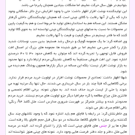
بتوانیم در طول سال حرکت نماییم، اما مشکلات بنیادین همچنان پابرجا می باشد.
این تولیدکننده نوشت افزار اظهار داشت: حتی با وجود افزایش نرخ دلار، مشکلاتی وجود
دارد که یکی از آنها رقابت با کالای چینی است که همچنان تولیدکنندگان داخلی گرفتار
مشکل هستند. این مساله هم به استانداردهای تولید ما مربوط است و هم به کیفیت پایین
تر محصولات ما نسبت به مدلهای چینی. تولیدکنندگان چینی توانسته اند به نحوی کالا تولید
کنند که ما قادر نیستیم در سطح کیفیت و قیمت با آنها رقابت نماییم.
وی اضافه کرد: ما یک مجموعه کوچک و درحال رشد هستیم؛ بدین سبب نوسانات شدید
بازار را کمتر حس می نماییم. اما بر طبق شنیده ها، مجموعه های بزرگ تر امسال افت
فروش قابل توجهی را تجربه کرده اند که میتوان به کاهش حدود ۳۰ تا ۴۰ درصدی
اشاره نمود. این افت فروش مستقیماً به کاهش نقدینگی مردم ارتباط دارد و تنها محدود
به بازار نوشت افزار نیست؛ بلکه این مساله در دیگر بازارها همچون پوشاک هم دیده می
شود.
شهلا اظهار داشت: تعدادی از محصولات نوشت افزار در اولویت خرید مردم قرار ندارد.
برخی کالاهایی که قبلاً چند بار در سال خریداری می شدند، حال تنها یک مرتبه تهیه می
شوند یا حتی از لیست خرید حذف شده اند. به عنوان نمونه، برخی اقلام تخصصی و
فانتزی مثل چراغ مطالعه یا کره جغرافیا دیگر جزو اولویت های مردم نیستند. خرید مردم
محدودتر شده و بیشتر متمرکز بر فهرست ضروری مدارس است، مثل کاغذ A۴ رنگی؛
باقی اقلام صرف نظر می شوند.
وی خاطرنشان کرد: در رابطه با قاچاق هم باید اشاره نمود که با وجود تلاشهای چند سال
گذشته برای مبارزه با قاچاق کالاها، متاسفانه در دو سال قبل حجم قاچاق بالا رفته است.
مغازه ها پر از
جنس
های قاچاق چینی است که بازار را اشباع کرده اند. البته در عرصه
هایی مثل دفتر و جلد دفتر فرصت هایی وجود دارد. نمونه های چینی هنوز نتوانسته اند