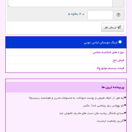
= ۴ بعلاوه ۵
ارسال نظر
لینک دوستان لباس دونی
حوزه های انتخابیه مجلس
فیش حج
قیمت بیسیم موتورولا
پربیننده ترین ها
چه طور از الیاف طبیعی و پوست حیوانات، به منسوجات مدرن و هوشمند رسیدیم؟
ناو پهپادبر رنو رونمایی شد!، عکس
صدای ماندگار روایت مثل دست های مادرم، خاموش شد
آخرین وضعیت اینترنت