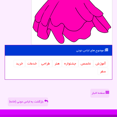
موضوع های لباس دونی
آموزش
تخصص
جشنواره
هنر
طراحی
خدمات
خرید
سفر
صفحه اخبار
بازگشت به لباس دونی (خانه)