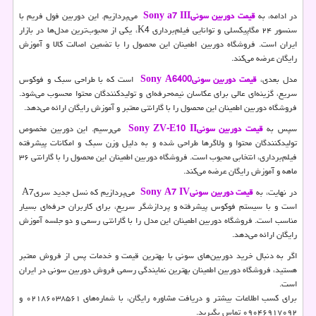
در ادامه، به
قیمت دوربین سونی
Sony a7 III
می‌پردازیم. این دوربین فول فریم با
سنسور ۲۴ مگاپیکسلی و توانایی فیلم‌برداری 4
K
، یکی از محبوب‌ترین مدل‌ها در بازار
ایران است. فروشگاه دوربین اطمینان این محصول را با تضمین اصالت کالا و آموزش
رایگان عرضه می‌کند.
مدل بعدی،
قیمت دوربین سونی
Sony A6400
است که با طراحی سبک و فوکوس
سریع، گزینه‌ای عالی برای عکاسان نیمه‌حرفه‌ای و تولیدکنندگان محتوا محسوب می‌شود.
فروشگاه دوربین اطمینان این محصول را با گارانتی معتبر و آموزش رایگان ارائه می‌دهد.
سپس به
قیمت دوربین سونی
Sony ZV-E10 II
می‌رسیم. این دوربین مخصوص
تولیدکنندگان محتوا و ولاگرها طراحی شده و به دلیل وزن سبک و امکانات پیشرفته
فیلم‌برداری، انتخابی محبوب است. فروشگاه دوربین اطمینان این محصول را با گارانتی ۳۶
ماهه و آموزش رایگان عرضه می‌کند.
در نهایت، به
قیمت دوربین سونی
Sony A7 IV
می‌پردازیم که نسل جدید سری
A7
است و با سیستم فوکوس پیشرفته و پردازشگر سریع، برای کاربران حرفه‌ای بسیار
مناسب است. فروشگاه دوربین اطمینان این مدل را با گارانتی رسمی و دو جلسه آموزش
رایگان ارائه می‌دهد.
اگر به دنبال خرید دوربین‌های سونی با بهترین قیمت و خدمات پس از فروش معتبر
هستید، فروشگاه دوربین اطمینان بهترین نمایندگی رسمی فروش دوربین سونی در ایران
است.
برای کسب اطلاعات بیشتر و دریافت مشاوره رایگان، با شماره‌های ۰۲۱۸۶۰۳۸۵۶۱ و
۰۹۰۴۶۹۱۷۰۹۲ تماس بگیرید.