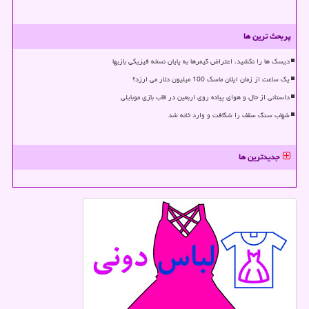
پربحث ترین ها
دیسک ها را نکشید، اعتراض گیمرها به پایان نسخه فیزیکی بازیها
یک ساعت از زمان ایلان ماسک 100 میلیون دلار می ارزد؟
داستانی از حال و هوای پیاده روی اربعین در قاب بازی موبایلی
شهاب سنگ سقف را شکافت و وارد خانه شد
جدیدترین ها