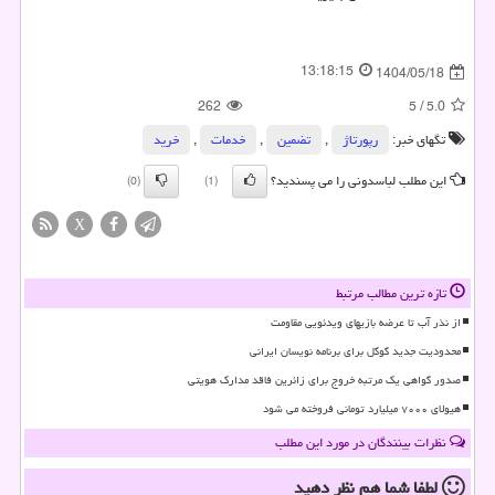
13:18:15
1404/05/18
262
5
/
5.0
تگهای خبر:
رپورتاژ
,
تضمین
,
خدمات
,
خرید
این مطلب لباسدونی را می پسندید؟
(0)
(1)
X
تازه ترین مطالب مرتبط
از نذر آب تا عرضه بازیهای ویدئویی مقاومت
محدودیت جدید گوگل برای برنامه نویسان ایرانی
صدور گواهی یک مرتبه خروج برای زائرین فاقد مدارک هویتی
هیولای ۷۰۰۰ میلیارد تومانی فروخته می شود
نظرات بینندگان در مورد این مطلب
لطفا شما هم
نظر دهید