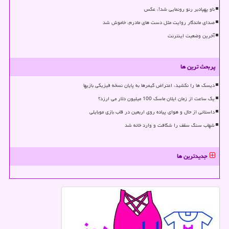
ناو پهپادبر رنو رونمایی شد!، عکس
صدای ماندگار روایت مثل دست های مادرم، خاموش شد
آخرین وضعیت اینترنت
پربحث ترین ها
دیسک ها را نکشید، اعتراض گیمرها به پایان نسخه فیزیکی بازیها
یک ساعت از زمان ایلان ماسک 100 میلیون دلار می ارزد؟
داستانی از حال و هوای پیاده روی اربعین در قاب بازی موبایلی
شهاب سنگ سقف را شکافت و وارد خانه شد
جدیدترین ها