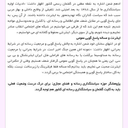
ادهم ضمن اشاره به نقطه عطفی در گفتمان رسمی کشور اظهار داشت: «ادبیات اولیه
سیاستگذاری ما از سال ۱۳۸۸ به بعد امنیتی شد. تلفیقی از وقایع داخلی و بهار عربی
سبب شد که سیاست گذاران نگاه تهدیدمحور به اینترنت داشته باشند. از آن پس، به
جای پاسخ گویی در مقابل ضعف های اطلاعاتی و رسانه ای، با کنترل و محدودسازی مواجه
شدیم. نتیجه هم این شد که از طرفی می خواستیم در شبکه های اجتماعی انقلاب صادر
نماییم و دیده شویم، ولی از سوی دیگر، اینترنتی محفوظ و گلخانه ای می خواستیم.»
اینترنت و مساله پاسخ گویی عمومی
او در انتهای سخنان خود ضمن اشاره به چالش پاسخ گویی و مرجعیت رسانه ای در شرایط
بحرانی، اظهار داشت: «نمونه اش همین جنگ اخیر است. در شرایط بحرانی، یا مرجعیت
رسانه به صداوسیما برگشت یا به رسانه های فراملی مثل ایران اینترنشنال و بی بی
سی. این یعنی ما همچنان در پاسخ گویی عمومی گرفتار ضعف هستیم. وقتی از حکمرانی
اینترنت صحبت می نماییم، باید بدانیم که مساله فقط فیلترینگ یا زیرساخت نیست، بلکه
به کل ساختار پاسخ گویی و همبستگی اجتماعی ما برمی گردد.»
پژوهشگر حوزه سیاستگذاری رسانه و فضای مجازی: برای درک درست وضعیت فعلی،
باید به کلیت گفتمان و سیاستگذاری رسانه ای کشور هم توجه گردد.