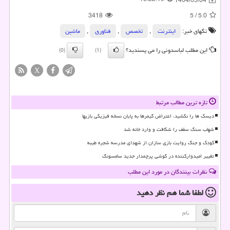
1404/05/04
3418
5
/
5.0
تگهای خبر:
اینترنت
,
تخصص
,
فناوری
,
ماشین
این مطلب لباسدونی را می پسندید؟
(0)
(1)
X
تازه ترین مطالب مرتبط
دیسک ها را نکشید، اعتراض گیمرها به پایان نسخه فیزیکی بازیها
شهاب سنگ سقف را شکافت و وارد خانه شد
کودک و جنگ روایت بازی سازان از شهدای مدرسه شجره طیبه
تغییر امیدوارکننده در گوشی پرچمدار جدید سامسونگ
نظرات بینندگان در مورد این مطلب
لطفا شما هم
نظر دهید