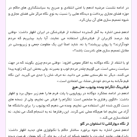
در ادامه نشست مرضیه ادهم با لحنی انتقادی و صریح به سیاستگذاری های حاکم در
حوزه فضای مجازی پرداخت و دیدگاه هایی را نسبت به نوع نگاه مرکز ملی فضای مجازی و
شیوه تصمیم سازی های آن بیان کرد.
ادهم ضمن اشاره به آمار گسترده استفاده از فیلترشکن در ایران اظهار داشت: «وقتی
۸۵ درصد کاربران از فیلترشکن استفاده می نمایند، آیا باید بپذیریم که مردم
خودآزارند؟ یا روان پریشند؟ یا نه، شاید اصلاً این یک مقاومت جمعی و زیرپوستی در
مقابل تصمیم سازی های نادرست باشد؟»
او با انتقاد از نگاه دوگانه به افکار عمومی افزود: «وقتی مردم چیزی بگویند که در جهت
سیاست رسمی است، می گوییم چقدر مردم خوب و بصیرند. ولی بمحض این که زاویه پیدا
می کنند، دیگر نه نظرسنجی معتبر می دانید، نه حرف شان را جدی می گیرید. این نگاه
قیم مآبانه به مردم، خودش منشاء بی اعتمادی است.»
فیلترینگ تلگرام؛ وعده یوتیوب، عمل هیچ
ادهم در ادامه، عملکرد دوگانه در رویارویی با پلت فرم ها را هم زیر سوال برد و اظهار
داشت: «الگوی رفتاری ما مشخص است: تلگرام را فیلتر می نماییم، ولی از نسخه های
دست کاری شده اش استفاده می نماییم. وعده می دهیم که یوتیوب را برای دانشگاه ها
آزاد می نماییم، اما هیچگاه عملی نمی گردد. این رفتارها نه به انسجام کمک می نماید، نه
اعتمادسازی می کند.»
از نگاه دیوارکشی تا استخوان در گلو
ادهم ضمن اشاره به نحوه برخورد ساختار حاکم با تکنولوژی های جدید اظهار داشت:
«ابزارهایی مانند اینترنت یا جامعه شبکه ای ایران، به جای آن که بعنوان فرصت دیده