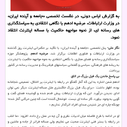
به گزارش لباس دونی، در نشست تخصصی «جامعه و آینده ایران»
در وزارت ارتباطات، مرضیه ادهم با نگاهی انتقادی به سیاستگذاری
های رسانه ای، از نحوه مواجهه حاکمیت با مساله اینترنت انتقاد
نمود.
نگار علی-
پنل تخصصی «جامعه و آینده ایران» با تأکید بر حکمرانی اینترنت روز گذشته
در وزارت ارتباطات و فناوری اطلاعات برگزار شد،
مرضیه ادهم
، پژوهشگر حوزه
سیاستگذاری رسانه و فضای مجازی، با نگاهی انتقادی به نحوه مواجهه حاکمیت با اینترنت،
به ریشه های فرهنگی، سیاسی و گفتمانی سیاستهای فیلترینگ و مدیریت رسانه در کشور
پرداخت.
بی پاسخ ماندن یک فیل بزرگ در اتاق
ادهم ضمن اشاره به این که آغاز گفتگو در رابطه با اینترنتِ پر اختلال، تصمیمی شجاعانه
بوده، اظهار داشت: «برای یک فیل بزرگ خاکستری مثل مساله اینترنت، دیگر نمی توان
ادای ندیدن درآورد. این که وزارت ارتباطات پیش قدم شده و کوشیده فضای گفت و
گویی به وجود بیاورد، کار ساده ای نیست. خوشحال کننده است که چنین حرکتی آغاز شده؛
چونکه چاره ای جز شنیدن صدای افراد اثرگذار نداریم.»
او در ادامه با طرح فاصله میان ادبیات نظری و آن چه در عمل رخ داده، افزود: «ما اغلب
در رابطه با بستر فنی اینترنت صحبت می نماییم، ولی مساله فراتر از جاده و ماشین و