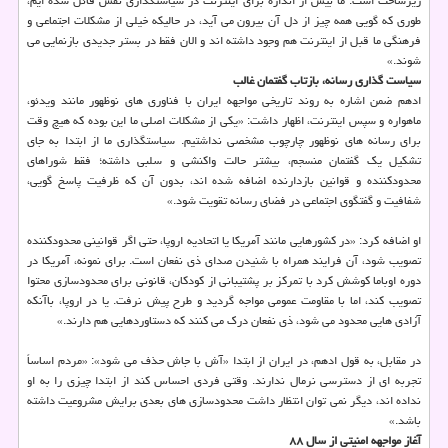
زیرساخت است. ما بیش از اندازه برای اینترنت در سیاستگذاری نقش قائل شده ایم،
طوری که گویی همه چیز از دل آن بیرون می آید، در حالیکه خیلی از مشکلات اجتماعی و
فرهنگی ما قبل از اینترنت هم وجود داشته اند و الان فقط در بستر جدیدی بازنمایی می
شوند.»
سیاست گذاری رسانه، بازتاب گفتمان غالب
ادهم ضمن اشاره به روند تاریخی مواجهه ایران با فناوری های نوظهور مانند ویدئو،
ماهواره و سپس اینترنت، اظهار داشت: «یکی از مشکلات اصلی ما این بوده که هیچ وقت
برای رسانه های نوظهور چارچوب مشخصی نداشتیم. سیاستگذاری ما از ابتدا به جای
تشکیل یک گفتمان منسجم، بیشتر حالت واکنشی و سلبی داشته؛ فقط شوراهای
محدودکننده و قوانین بازدارنده اضافه شده اند، بدون آن که ظرفیت پاسخ گویی،
شفافیت و گفتگوی اجتماعی در فضای رسانه تقویت شود.»
او اضافه کرد: «در کشورهایی مانند آمریکا یا اتحادیه اروپا، حتی اگر قوانینی محدودکننده
تصویب شود، آن فرایند همراه با شنیدن صدای ذی نفعان است. برای نمونه، آمریکا در
دوره اوباما کوشش کرد با تمرکز بر پشتیبانی از کودکان، قانونی برای محدودسازی محتوا
تصویب کند، اما با مقاومت عمومی مواجه گردید و طرح پیش نرفت. یا در اروپا، باآنکه
آزادی هایی محدود می شود، ذی نفعان درک می کنند که دستاوردهایی هم دارند.»
در مقابل، به قول ادهم، در ایران از ابتدا «آش با جاش حذف می شود»: «مردم اساساً
تجربه ای از دسترسی نرمال ندارند. وقتی فردی احساس کند از ابتدا چیزی را به او
نداده اند، دیگر نمی توان انتظار داشت محدودسازی های بعدی برایش مشروعیت داشته
باشد.»
آغاز مواجهه امنیتی از سال ۸۸