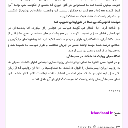
شوند، تبدیل گشته اند به استخوانی در گلو؛ چیزی که بخشی از حکومت نمی تواند آنرا
قبول کند و هم زمان هم قادر به حذفش نیست. این وضعیت، نشانه ای روشن از شکست
در حکمرانی است، نه نقطه قوت سیاستگذاری.»
صیانت: قانونی که بی صدا در شورایعالی تصویب شد
او اضافه کرد: «با افتخار می گویند صیانت در مجلس رای نیاورد، اما بندبندش در
شورایعالی فضای مجازی تصویب گردید. آن هم پشت درهای بسته، بی هیچ مشارکتی از
جانب کنشگران، دانشگاهیان، بازار و مردم.» ادهم تاکید کرد که پیشنهادهای جایگزین و
اصلاحیِ عرضه شده توسط جامعه مدنی در جریان مخالفت با طرح صیانت، نه شنیده شد و
نه حتی وارد فرایند رسمی بررسی گردید.
شکاف میان روایت ها، شکاف در همبستگی
او در انتها ضمن اشاره به نقش اینترنت در روایت سازی اجتماعی اظهار داشت: «خیلی ها
نه روایت ایران اینترنشنال را قبول داشتند، نه صداوسیما را. اما آن روایتی که از زبان
یکی مثل خودشان در شبکه های اجتماعی انتشار یافت، توانست تاثیر گذار باشد. این
همان همبستگی ملی واقعی است که سیاست گذاران از آن غافل اند.»
۲۲۷۲۲۷
منبع:
lebasdooni.ir
18:22:19