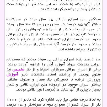
فرار از اردوگاه ها شدند که این عده نیز در کوتاه مدت
دستگیر و به اردوگاه بازگردانده شدند.
میانگین سن اسرای عراقی ۲۵ سال بوده در صورتیکه
بیشتر آنها ۸۵ درصد در سنین بین ۲۰ تا ۴۰ سال بودند
در عین حال چندصد نفر از اسرا هم نوجوانان زیر ۱۷ سال
و درصد ناچیزی نیز افراد مسن بودند. از کل اسرای عراقی
حدود ۱۰ درصد دارای تحصیلات بالاتر از دیپلم تا دکترا
بودند و حدود ۷۰ درصد آنها تحصیلاتی از سواد خواندن و
نوشتن تا دیپلم داشته اند.
۲۰ درصد بقیه اسرای عراقی بی سواد بودند که مسئولان
ایرانی مقدمات سواد آموزی آنان را فراهم آورده بودند.
برخی از اسرای عراقی سربازان احتیاط و از نظر
تخصص
نیز
متنوع بودند. از پزشک، استاد دانشگاه، دبیر
آموزش
وپرورش گرفته تا تعمیرکار، بنا، معمار و صنوف مختلف.
بیشتر اسرای موجود در اردوگاه های ایران، نظامی و شمار
بسیار ناچیزی از آنها شاید ۵ (درصد) غیر نظامی بودند.
به لحاظ درجه نظامی نیز باید اشاره کرد که بالاتر از ۱۰۰۰
نفر از اسراء افسر از ستوان دوم تا سرلشکر و ۱۵ درصد