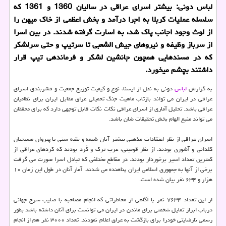
لباس دونی: بیشتر اسرای عراقی در سالیان 1360 و 1361 که
سلسله عملیات کربلا به اجرا درآمد و بخش اعظمی از خاک میهن را
از لوث وجود اجانب پاک شد، به اسارت گرفته شدند. در بین اسرا
از سرباز وظیفه و نیروهای جیش الشعبی تا سرتیپ و حتی سرلشکر
که در مسندهایی همچون جانشین لشکر و فرماندهی تیپ قرار
داشتند بچشم میخورد.
به گزارش
لباس
دونی به نقل از ایسنا، نوع و کیفیت توزیع جمعیت و قشربندی اسرای
عراقی در ایران می تواند بازتاب ماهیت جنگ تحمیلی عراق مقابل ایران برای نظامیان
عراقی باشد. تحلیل آماری از اسرای عراقی نکات نکات قابل توجهی دارد که برای محققان
می تواند منبع الهام بخش تحقیقات شان باشد.
اسرای عراقی از نظر اعتقادات مذهبی بیشتر آنان شیعه و بقیه سنی یا پیروان مسیحیان
کلدانی و آشوری بودند. از نظر قومیتی، عرب ترک و کُرد بودند که کردهای عراقی از
کمترین تعداد اسیر برخوردار بودند. در مقاطع مختلفی که تبادل اسرا صورت می گرفت
برخی از آنها به جمهوری اسلامی ایران پناهنده می شدند. آمار آنان در طول این زمان ۱۰
هزار و ۶۳۴ نفر بیان شده است.
از این تعداد ۷۶۳۴ نفر با آگاهی از مخاطراتی که انجام مصاحبه با صلیب سرخ جهانی
درباب ابراز تمایل شخصی برای ماندن در ایران می توانست برای آنان داشته باشد بطور
رسمی نارضایتی خودرا برای بازگشت به عراق اعلام نمودند. تعداد ۳۰۰۰ نفر هم از انجام