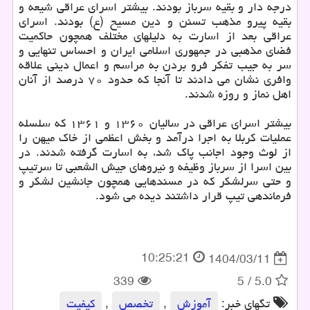
درجه دار و بقیه سرباز بودند. بیشتر اسرای عراقی شیعه و
بقیه پیرو مذهب تسنن و دین مسیح (ع) بودند. اسرای
عراقی بعد از اسارت به دلیلهای مختلف همچون حاکمیت
فضای مذهبی در جمهوری اسلامی ایران و احساس تنهایی و
سر به جیب تفکر فرو بردن به مراسم و اعمال دینی علاقه
وافری نشان می دادند تا آنجا که حدود ۷۰ درصد از آنان
اهل نماز و روزه شدند.
بیشتر اسرای عراقی در سالیان ۱۳۶۰ و ۱۳۶۱ که سلسله
عملیات کربلا به اجرا درآمد و بخش اعظمی از خاک میهن را
از لوث وجود اجانب پاک شد، به اسارت گرفته شدند. در
بین اسرا از سرباز وظیفه و نیروهای جیش الشعبی تا سرتیپ
و حتی سرلشکر که در مسندهایی همچون جانشین لشکر و
فرماندهی تیپ قرار داشتند دیده می شود.
10:25:21
1404/03/11
339
5
/
5.0
تگهای خبر:
آموزش
,
تخصص
,
كیفیت