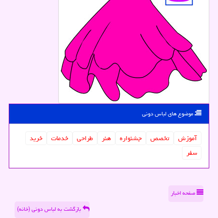
موضوع های لباس دونی
آموزش
تخصص
جشنواره
هنر
طراحی
خدمات
خرید
سفر
صفحه اخبار
بازگشت به لباس دونی (خانه)