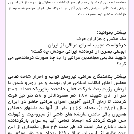
مصاحبه خودداری کردند ولی به عراق هم بازنگشتند. به عبارتی ۱۵ درصد از کل اسیران
عراقی تحت تأثیر شرایطی که برای آنان در اردوگاه های ایران فراهم شده بود از
بازگشت به کشور خود منصرف شدند.
بیشتر بخوانید:
یک عکس و هزاران حرف
درخواست عجیب اسرای عراقی از ایران
ابوعلی بصری از فرمانده ایرانی خودش چه گفت؟
شهید دقایقی مجاهدین عراقی را به چه صورت فرماندهی می
کرد؟
بیشتر پناهندگان عراقی، نیروهای تواب و احرار شاخه نظامی
مجلس اعلای انقلاب اسلامی عراق بودند و در روبرو شدن با
ارتش رژیم بعث شرکت فعال داشتند بطوریکه تعداد ۳۰۹
نفر از آنان شهید، ۱۸۷ نفر مفقودالاثر و ۵۸ نفر نیز فوت
کردند. تا زمان آزادی آخرین اسرای عراقی حاضر در ایران
سال (۱۳۸۲)، تعداد ۱۱۶۶ نفر از آنها به دلیلهای مختلفی
همچون باقی ماندن عارضه های ناشی از مجروحیت و کهولت
سن فوت کردند که اجساد تمامی آنها به عراق بازگردانده
شد. شایان ذکر است که طی مدت ۲۳ سال نگهداری از این
عده عظیم از اسیران عراقی فقط تعداد ۴۷ نفر موفق به