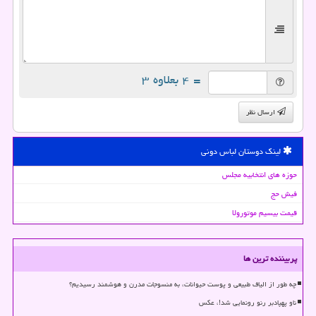
= ۴ بعلاوه ۳
ارسال نظر
لینک دوستان لباس دونی
حوزه های انتخابیه مجلس
فیش حج
قیمت بیسیم موتورولا
پربیننده ترین ها
چه طور از الیاف طبیعی و پوست حیوانات، به منسوجات مدرن و هوشمند رسیدیم؟
ناو پهپادبر رنو رونمایی شد!، عکس