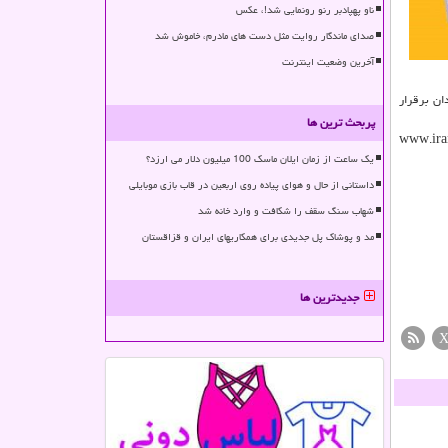
ناو پهپادبر رنو رونمایی شد!، عکس
صدای ماندگار روایت مثل دست های مادرم، خاموش شد
آخرین وضعیت اینترنت
ان برقرار
پربحث ترین ها
 دوره ها و سرفصل دروس می توانند به وب سایت رسمی انستیتو ملی بازی سازی به آدرس www.irangdi.ir
یک ساعت از زمان ایلان ماسک 100 میلیون دلار می ارزد؟
داستانی از حال و هوای پیاده روی اربعین در قاب بازی موبایلی
شهاب سنگ سقف را شکافت و وارد خانه شد
مد و پوشاک پل جدیدی برای همکاریهای ایران و قزاقستان
جدیدترین ها