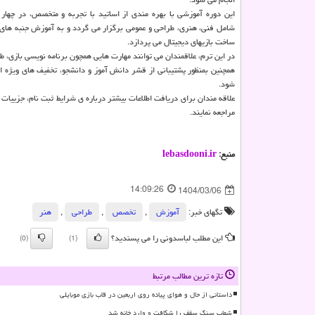
این دوره آموزشی با بهره مندی از اساتید با تجربه و متخصص، در چهار
شامل فنی، هنری، طراحی و عمومی برگزار می گردد و به آموزش جنبه های 
ساخت بازیهای دیجیتال می پردازد.
در این ترم، علاقمندان می توانند مهارت هایی همچون برنامه نویسی بازی، ط
همچنین بمنظور پشتیبانی از قشر دانش آموز و دانشجو، تخفیف های ویژه ا
شود.
مراجعه نمایند.
منبع:
lebasdooni.ir
14:09:26
1404/03/06
تگهای خبر:
آموزش
,
تخصص
,
طراحی
,
هنر
این مطلب لباسدونی را می پسندید؟
(0)
(1)
تازه ترین مطالب مرتبط
داستانی از حال و هوای پیاده روی اربعین در قاب بازی موبایلی
شهاب سنگ سقف را شکافت و وارد خانه شد