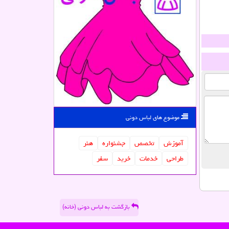
موضوع های لباس دونی
آموزش
تخصص
جشنواره
هنر
طراحی
خدمات
خرید
سفر
بازگشت به لباس دونی (خانه)