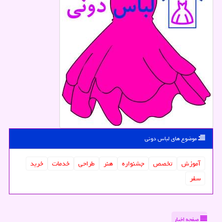
موضوع های لباس دونی
آموزش
تخصص
جشنواره
هنر
طراحی
خدمات
خرید
سفر
صفحه اخبار