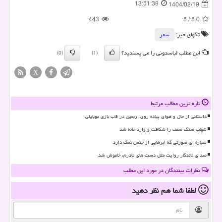
13:51:38
1404/02/19
443
5
/
5.0
تگهای خبر:
سفر
این مطلب لباسدونی را می پسندید؟
(0)
(1)
X
تازه ترین مطالب مرتبط
داستانی از حال و هوای پیاده روی اربعین در قاب بازی موبایلی
شهاب سنگ سقف را شکافت و وارد خانه شد
سیاره ای صورتی که ابرهایی از جنس نمک دارد
صدای ماندگار روایت مثل دست های مادرم، خاموش شد
نظرات بینندگان در مورد این مطلب
لطفا شما هم
نظر دهید