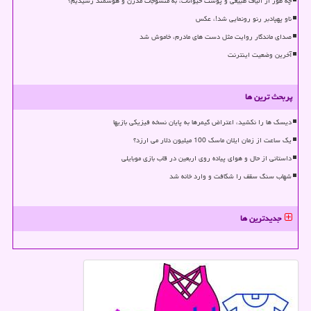
چه طور از الیاف طبیعی و پوست حیوانات، به منسوجات مدرن و هوشمند رسیدیم؟
ناو پهپادبر رنو رونمایی شد!، عکس
صدای ماندگار روایت مثل دست های مادرم، خاموش شد
آخرین وضعیت اینترنت
پربحث ترین ها
دیسک ها را نکشید، اعتراض گیمرها به پایان نسخه فیزیکی بازیها
یک ساعت از زمان ایلان ماسک 100 میلیون دلار می ارزد؟
داستانی از حال و هوای پیاده روی اربعین در قاب بازی موبایلی
شهاب سنگ سقف را شکافت و وارد خانه شد
جدیدترین ها