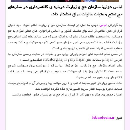
لباس دونی: سازمان حج و زیارت درباره ی کلاهبرداری در سفرهای
حج تمتع و عتبات عالیات عراق هشدار داد.
به گزارش
لباس
دونی به نقل از ایسنا، سازمان حج و زیارت اعلام نمود: «به دنبال
گزارش های اعلامی از استانهای مختلف کشور بر اساس فراخوان. های جعلی اعزام به حج
و عتبات، به استحضار علاقه مندان تشرف به اماکن متبرکه می رساند تمام ثبت اسامی حج
و زیارت فقط در سایت های رسمی این سازمان صورت می گیرد و هرگونه پرداخت وجه به
حساب شخصی افراد مصداق کلاهبرداری و اخاذی است.
در ضمن تمام اطلاعیه های اعزام زایران برای حج و عتبات در سایت رسمی سازمان به
آدرس haj.ir و سامانه. های my.haj.ir و atabatorg.haj.ir امکانپذیر است.»
بنابر اعلام سازمان حج و زیارت، اعزام زوار ایرانی که از دوشنبه ۱۵اردیبهشت شروع
شده است تا انتهای روز ۱۹ اردیبهشت به حدود ۹۷۰۰زائر می رسد که در قالب
۶۶کاروان وارد شهر مدینه می شوند.
مدت حضور زوار در شهر مدینه ۵ شب و ۶ روز خواهد بود و پس از آن با احرام در میقات
مسجد شجره بوسیله قطار سریع السیر عازم مکه مکرمه خواهند شد.
امسال حدود ۸۵ هزار و ۸۵۰ زائر از ایران برای حج در عربستان حضور خواهند داشت.
منبع:
lebasdooni.ir