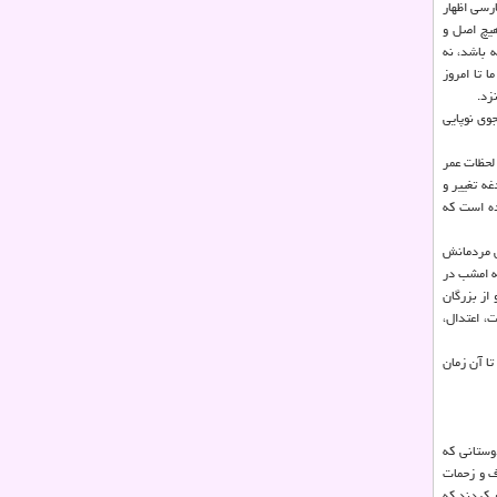
رسی اظهار
هیچ اصل و
 باشد، نه
 تا امروز
زد.
وی نوپایی
لحظات عمر
ه تغییر و
ده است که
ی مردمانش
ه امشب در
از بزرگان
، اعتدال،
ا آن زمان
وستانی که
ف و زحمات
 کردند که