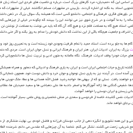
ا بر اساس این که «حمیدیان» مرد کارهای بزرگ است، درباره ی خاصیت های فردی این استاد زبان فا
جویی استاد به نکته ای اشاره کردند، بازبینی در مشهورات مسلم انگاشته. خیلی از مشهورات که 
چه در باورهای فکری، فرهنگی و اجتماعی، دانشجو کسی است که همیشه یک سوال بزرگ در ذهن داشته
له را به ما آموخت و در شرح شوق نیز می توانند این را ببینند که چگونه در خیلی از چیزهایی که ما
می. استاد هیچ گاه به مصلحت قلم نزد و هیچ گاه، آن گاه که باید می نوشت به مصلحت از نوشتن تن ن
 اشراف و جامعیت هیچگاه باکی از این نداشت که دانش خودش را مدام به روز بکند و اگر حتی دانشج
ام ها به جلو برده است، استاد حمید با تمام ظرفیت وجودی خود زیسته است و به تعبیری روز خود و 
ت
بزرگ به ایران، ادبیات ایران، هنر ایران و فرهنگ ایرانی و نسل جوان ایران است. مردی که دغدغ
ای حیات خودرا وقف ادبیات، فرهنگ، نگاه عالمانه به متون ادبی و تربیت نسل ها دانشجویانی کر
شته تاریخ و حیات اجتماعی ایران است و ایران به یاری فرهنگ و ادبیاتی که دمخور و همراه همیشگ
رون آمده است. در آینده نیز به یاری نسل نوجوان و جوان خرد و دانش دوست خود، همچون شمایانی ک
 خواهند یافت. نسلی نو که از بیهقی ها، خواجه رشید فضل الله همدانی ها و عطاء ملک جوینی ها و 
، شفیعی کدکنی ها، ژاله آموزگارها و اصغر دادبه ها، علی دهباشی ها و سعید حمیدیان ها، عقلانیت
نی زیستن و ایران دوستی را خواهد آموخت.
و با ادبیات نفس کشیده، خاصه از فردوسی و سعدی در منش شخصیتی و روش علمی بسیار آموخته است. ت
 برجای خواهد ماند.
تی و این همه تشویق و انگیزه دهی از جانب دوستان فرزانه و فاضل خودم، بی نهایت متشکرم. از د
مع شریفی، زحمت می کشند، تشکر می کنم. شخصا به آن چیزهایی که مقدس می دانم، شرمنده الطا
اعراض کردم و گفتم اگر زحمت نکشید یا من زحمت بیش ندهم، بهتر است اما خب دوستان بنده را قانع