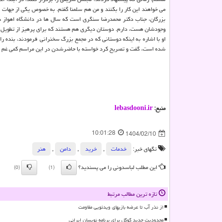
می خواهند این کار را بکنند و من هم سلمنا گفتم. به خصوص یکی از جهات
بزرگان، جناب دکتر محمدرضا سنگری است که سال ها در دانشگاه اهواز د
وجودشان هست، دارم. دوستان دیگری هم هستند که برای پرهیز از تطویل کلا
او با اشاره به اینکه دوستانی که در مجمع بزرگ سخنرانی فرمودند، بنده
شده است، گفت و تصریح کرد خواسته با حاضرشدن در این مراسم کمی غم های
منبع:
lebasdooni.ir
10:01:28
1404/02/10
تگهای خبر:
خدمات
,
خرید
,
دامن
,
هنر
این مطلب لباسدونی را می پسندید؟
(0)
(1)
تازه ترین مطالب مرتبط
از نذر آب تا عرضه بازیهای ویدئویی مقاومت
محدودیت جدید گوگل برای برنامه نویسان ایرانی