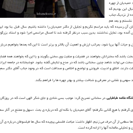
 حمیدیان از چهره
ال این بودیم که
ده از نزدیک جناب
ن نشستم و بعد هم
 آن رسیده که باید مراسم تکریم و تجلیل از دکتر حمیدیان را داشته باشیم. سال قبل بنا بود این 
یش آمده بود، تمایل نداشتند بدین سبب درنظر گرفته شد تا امسال مراسمی اجرا شود و استاد بزرگوا
و حیات آنها برپا شود، بمراتب ارزش و اهمیت آن بالاتر و برتر است تا این که بعدها بخواهیم دربا
سخت باشد که سخنرانان بخواهند در فضیلت و منقبت وی سخنی بگویند و یا این که بخواهند همه فضای
سخت می تواند شاهد چنین سخنانی باشد که در مدح و ثنایش گفته بشود. خوشبختانه در جامعه ایرانی
لت دارند، اخلاق و ادبیت، فروتنی و تواضع و اخلاص و صداقت است که در وجود جناب آقای دکتر سعی
اند سهمی و نقشی در معرفی و شناخت بیشتر و بهتر چهره ها را فراهم بکند.
اه علامه طباطبایی
در سخنانی تصریح کرد: موجب بسی شادی و جای شکر الهی است که در روزگار
گرفتم با هیچ کتابی نگرفتم؛ آقای حمیدیان با نکته ای که درباره ی بحث «سهل و ممتنع در آثار س
ت ها سطحی از آن حرف می زنیم، اظهار داشت: مباحث فلسفی پیچیده که سال ها فیلسوفان درباره ی آن
و تحلیلی عالمانه آنها را ارائه کرده است.