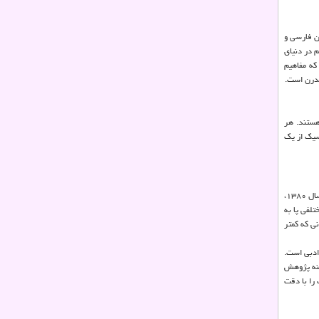
ن فارسی و
ن بسیار مهم در دنیای
که مفاهیم
هستند. هر
سیک از یک
، با اشاره به زادروز حمید سعیدیان در چهارم اردیبهشت، اظهار داشت: استاد به سن سال ۸۰ سالگی رسید. خیلی خوشحالم که از سال ۱۳۸۰،
تلفی پا به
ی که کمتر
ادبی است.
ینه پژوهش
را با دقت