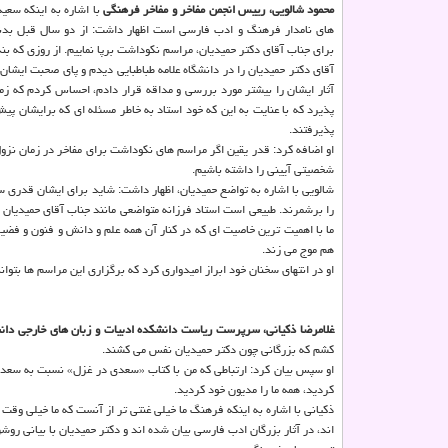
محمود شالویی، رییس انجمن مفاخر و مفاخر فرهنگی
با اشاره به اینکه سعید
های نامدار فرهنگ و ادب فارسی است اظهار داشت: از دو سال قبل بدنب
برای جناب آقای دکتر حمیدیان، مراسم نکوداشت برپا نماییم. از روزی که بن
آقای دکتر حمیدیان را در دانشگاه علامه طباطبایی دیدم و پای صحبت ایشا
آثار ایشان را بیشتر مورد بررسی و مداقه قرار دادم، احساس کردم که زمان
پذیرد که با عنایت به این که خود استاد به خاطر مسئله ای که برایشان پ
پذیرفتند.
او اضافه کرد: قدر یقین اگر مراسم های نکوداشت برای مفاخر در زمان نزول 
شخصیتی آیینی را داشته باشیم.
شالویی با اشاره به تواضع حمیدیان، اظهار داشت: شاید برای ایشان قدری 
را برشمرند. طبیعی است استاد فرزانه متواضعی مانند جناب آقای حمیدیان 
ما با اهمیت ترین خاصیت ای که در کنار آن همه علم و دانش و فنون و فضی
هم موج می زند.
او در انتهای سخنان خود ابراز امیدواری کرد که برگزاری این مراسم ها بتو
غلامرضا ذکیانی، سرپرست ریاست دانشکده ادبیات و زبان های خارجی دانشگ
کشم که بزرگانی چون دکتر حمیدیان نفس می کشند.
او سپس بیان کرد: ارتباطی که من با کتاب «سعدی در غزل» نسبت به سعدی 
کردید، همه ما را مدیون خود کردید.
ذکیانی با اشاره به اینکه فرهنگ ما خیلی غنتی تر از آنست که ما خیلی وق
اند، در آثار بزرگان ادب فارسی بیان شده اند و دکتر حمیدیان با بیانی روشن 