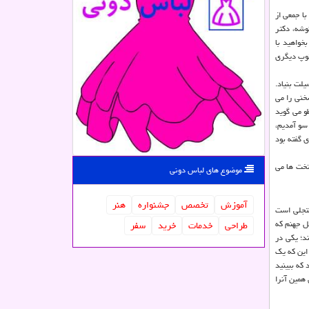
ن دوستی ما به ۵۶ سال رسیده است؛ سال ۱۳۴۸ بود که ما را با جمعی از
وشه، دکتر
خواهید با
توپ دیگری
لت بنیاد.
خنی را می
و می گوید
سو آمدیم،
 گفته بود
تخت ها می
موضوع های لباس دونی
آموزش
تخصص
جشنواره
هنر
متجلی است
ل جهنم که
طراحی
خدمات
خرید
سفر
د؛ یکی در
این که یک
 که ببینید
 همین آنرا