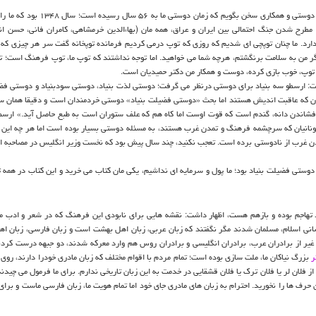
نیز در سخنانی اظهار داشت: امروز می خواهم از دوستی و همکاری سخن بگویم که زما
 مطرح شدن جنگ احتمالی بین ایران و عراق، همه مان (بهاءالدین خرمشاهی، کامران فانی، حسن ان
 دارد. ما چنان توپچی ای شدیم که روزی که توپ درمی کردیم فرمانده توپخانه گفت سر هر چیزی که ب
گر من به سلامت برنگشتم، هرچه شما می خواهید. اما توجه نداشتند که توپ ما، توپ فرهنگ است؛ 
ین توپ، خوب بازی کرده، دوست و همکار من دکتر حمیدیان است.
شت: ارسطو سه بنیاد برای دوستی درنظر می گرفت؛ دوستی لذت بنیاد، دوستی سودبنیاد و دوستی فضی
ران که عاقبت اندیش هستند اما بحث «دوستی فضیلت بنیاد» دوستی خردمندان است و دقیقا همان س
 افشاندن دانه، گندم است که قوت اوست اما کاه هم که علف ستوران است به طبع حاصل آید.» ارسط
یونانیان که سرچشمه فرهنگ و تمدن غرب هستند، به مسئله دوستی بسیار بوده است اما هر چه این 
ن غرب از نادوستی برده است. تعجب نکنید، چند سال پیش بود که نخست وزیر انگلیس در مصاحبه ای
دوستی فضیلت بنیاد بود؛ ما پول و سرمایه ای نداشیم، یکی مان کتاب می خرید و این کتاب در همه 
رد تهاجم بوده و بازهم هست، اظهار داشت: نقشه هایی برای نابودی این فرهنگ که در شعر و ادب 
سانی اسلام، مسلمان شدند مگر نگفتند که زبان عربی، زبان اهل بهشت است و زبان فارسی، زبان اه
ه غیر از برادران عرب، برادران انگلیسی و برادران روس هم وارد معرکه شدند، دو جبهه درست کردن
ر
بزرگ نیاکان ما، ملت سازی بوده است؛ تمام مردم با اقوام مختلف که زبان مادری خودرا دارند، روی 
فلان لر یا فلان ترک یا فلان قشقایی در خدمت به این زبان تاریخی ندارم. برای ما فرمول می چیدند
 حرف ها را نخورید. احترام به زبان های مادری جای خود اما تمام هویت ما، زبان فارسی ماست و برای