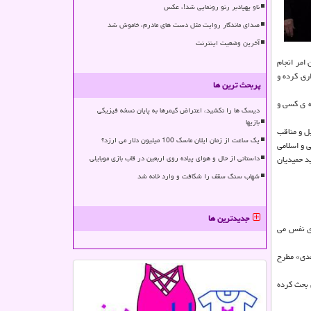
ناو پهپادبر رنو رونمایی شد!، عکس
صدای ماندگار روایت مثل دست های مادرم، خاموش شد
آخرین وضعیت اینترنت
امر انجام
ری کرده و
پربحث ترین ها
ره ی کسی و
دیسک ها را نکشید، اعتراض گیمرها به پایان نسخه فیزیکی
بازیها
ل و مناقب
یک ساعت از زمان ایلان ماسک 100 میلیون دلار می ارزد؟
 و اسلامی
د حمیدیان
داستانی از حال و هوای پیاده روی اربعین در قاب بازی موبایلی
شهاب سنگ سقف را شکافت و وارد خانه شد
جدیدترین ها
ی نفس می
عدی» مطرح
 بحث کرده