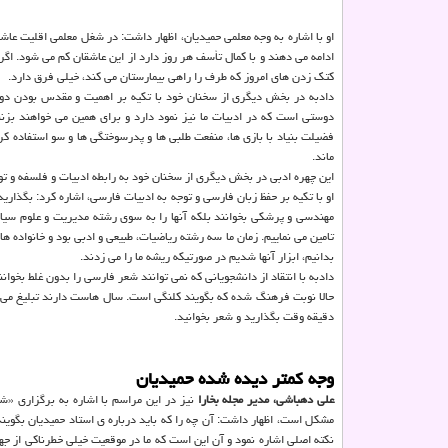
او با اشاره به وجه معلمی حمیدیان، اظهار داشت: در شغل معلمی اقلیت عاش
ادامه می دهند و با کمال تأسف هر روز دارد از این عاشقان کم می شود. اگر
کتک زدن های امروز که طرف را راهی بیمارستان می کند، خیلی فرق دارد.
دادبه در بخش دیگری از سخنان خود با تکیه بر اهمیت و مقدس بودن د
دوستی است که در ادبیات ما نیز نمود دارد و برای همین می خواهند بزنن
فضیلت بنیاد با بازی ها، منفعت طلبی ها و پدرسوختگی ها و سو استفاده 
ماند.
این چهره ادبی در بخش دیگری از سخنان خود به رابطه ادبیات و فلسفه و تو
او با تکیه بر حفظ زبان فارسی و توجه به ادبیات فارسی، اشاره کرد: بگذار
مهندسی و پرشکی بخوانند بلکه آنها را به سوی رشته مدیریت و علوم سیاس
تامین می نماییم. زمان ما سه رشته ریاضیات، طبیعی و ادبی بود و خانواده ه
بدانیم، ابزار آنها شدیم در صورتیکه ریشه ما را می زدند.
حالا نوبت فرهنگ شده که بگویند کلنگی است. سال هاست دارند تبلیغ می کن
دقیقه وقت بگذارید و شعر بخوانید.
وجه کمتر دیده شده حمیدیان
علی دهباشی، مدیر مجله بخارا
نیز در این مراسم با اشاره به برگزاری «ش
مشکل است، اظهار داشت: آن چه را که باید درباره ی استاد حمیدیان بگویند
نکته اصلی اشاره نمود و آن این است که ما در موقعیت خیلی خطرناکی از جه