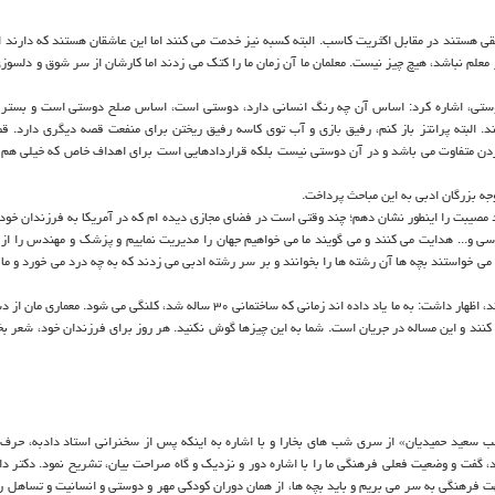
قی هستند در مقابل اکثریت کاسب. البته کسبه نیز خدمت می کنند اما این عاشقان هستند که دارند ا
 معلم نباشد، هیچ چیز نیست. معلمان ما آن زمان ما را کتک می زدند اما کارشان از سر شوق و دلسوزی
وستی، اشاره کرد: اساس آن چه رنگ انسانی دارد، دوستی است، اساس صلح دوستی است و بستر 
د. البته پرانتز باز کنم، رفیق بازی و آب توی کاسه رفیق ریختن برای منفعت قصه دیگری دارد. 
کردن متفاوت می باشد و در آن دوستی نیست بلکه قراردادهایی است برای اهداف خاص که خیلی هم پ
جه بزرگان ادبی به این مباحث پرداخت.
ید مصیبت را اینطور نشان دهم؛ چند وقتی است در فضای مجازی دیده ام که در آمریکا به فرزندان خود
ی و... هدایت می کنند و می گویند ما می خواهیم جهان را مدیریت نماییم و پزشک و مهندس را از
ا می خواستند بچه ها آن رشته ها را بخوانند و بر سر رشته ادبی می زدند که به چه درد می خورد و ما
دادبه با انتقاد از دانشجویانی که نمی توانند شعر فارسی را بدون غلط بخوانند، اظهار داشت: به ما یاد داده اند زمانی که ساختمانی ۳۰ ساله شد، کلن
ند و این مساله در جریان است. شما به این چیزها گوش نکنید. هر روز برای فرزندان خود، شعر بخو
ب سعید حمیدیان» از سری شب های بخارا و با اشاره به اینکه پس از سخنرانی استاد دادبه، حرف
، گفت و وضعیت فعلی فرهنگی ما را با اشاره دور و نزدیک و گاه صراحت بیان، تشریح نمود. دکتر دا
ت فرهنگی به سر می بریم و باید بچه ها، از همان دوران کودکی مهر و دوستی و انسانیت و تساهل را 