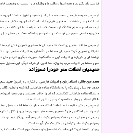
فارسی یاد بگیرند و همه اینها رسالت ما و وظیفه ما را نسبت به وضعیت خاص
او سپس به وجه مترجمی سعید حمیدیان اشاره نمود و اظهار داشت: این وجه 
غرب به اسم «دنیای قشنگ نو» هست که باید بخوانید اما این کتاب در دست
فکری و فلسفی عمیق این نویسنده را با خودش داشته است. در همان سال ها آقای دکتر حمیدیان
او سپس به کتاب هایی پرداخت که حمیدیان با همکاری کامران فانی ترجمه 
دهباشی تصریح کرد: حمیدیان بعدها در نگاهش به ادبیات معاصر غرب، تس
نوشته ای را درباره ی ادبیات کهن ما نگاه کنید، صورت دیگری دارد و حال 
سو و تسلط بر ادبیات غرب به ویژه نقد ادبی، از طرف دیگر. این مسایل س
حمیدیان لحظات عمر خودرا نسوزاند
محمدامین جلالی، استاد زبان و ادبیات فارسی
حدود ۲۴ سال پیش که پا به دانشگاه علامه طباطبایی گذاشتم و اولین 
دانشگاه علامه طباطبایی گذاشتند که امروز حاضر هستند. روی سخن امروزم ب
با آثار استاد و روش مطالعه و تدریس ایشان آشنا بودند.
او سپس در متن مکتوب خود خواند: استاد حمیدیان نه فقط امتداد نسل استاد
او میراث بر استادان بزرگ همچون سیدجعفر شهیدی ها، پرویز ناتل خانلر
و برخی در میزان حب و دقت وسواس گونه علمی سرآمد روزگار خود بودند و ش
وسواس گونه علمی توأمان در کنار یکدیگر آورده است.
وی در ادامه افرود: این خاصیت ها حاصل دو خاصیت مهم است؛ خاصیت فر