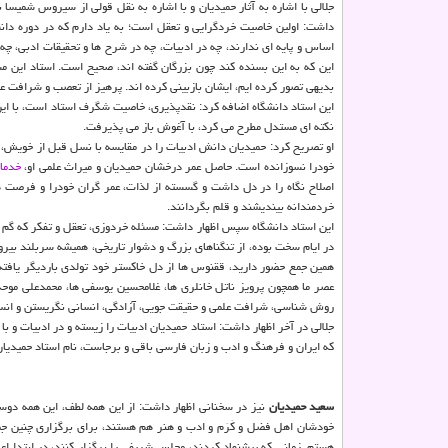
جلالی با اشاره به آثار حمیدیان و با اشاره به نقل قولی از سیروس شمیس
داشت: اولین خاصیت خردگرایی و تعقل است؛ به یاد دارم که در دوره دانش
اساس و پایه ای ندارند، چه در ادبیات، چه در شرح ها و تحقیقات ادبی، 
این که به این بسنده کند چون بزرگان گفته اند، صحیح است. استاد این مسا
بدیهی تصور کرده ایم، ایشان بازبینی کرده اند. پرهیز از تعصب و شرافت عل
این استاد دانشگاه اضافه کرد: نقدپذیری، خاصیت شگرف استاد است، با این
نکته ای مستدل مطرح می کرد، با آغوش باز می پذیرفت.
او تصریح کرد: حمیدیان دانش ادبیات را در مقایسه با نسل قبل از خویش، گ
خودرا نسوزانده است. حاصل عمر درخشان حمیدیان و میراث علمی او،
خدما
اصلاح نگاه را در دل داشت و گسسته از لذات، عمر گران خودرا و فرصت ه
خردمندانه بیندیشند و قلم بگردانند.
این استاد دانشگاه سپس اظهار داشت: مسئله خردوزی، تعقل و تفکر که گم گ
در ایام سخت بوده، از تنگناهای بزرگ و دشوار تاریخی، همیشه سربلند بی
همین جمع حضور دارید، ققنوس ها از دل خاکستر خود تولدی باردیگر یافته و
عصر ما همچون پرویز ناتل خانلری ها، غلامحسین یوسفی ها، محمدعلی موحدها
روش شناسی، شرافت علمی و حقیقت جویی، آزادگی، انسانی نگریستن و انسا
جلالی در آخر اظهار داشت: استاد حمیدیان ادبیات را زیسته و در ادبیات 
که ایران و فرهنگ و ادب و زبان فارسی باقی و برجاست، نام استاد حمیدیان
سعید حمیدیان
نیز در سخنانی اظهار داشت: از این همه لطف، این همه دوس
خودشان اهل فضل و کَرَم و ادب و هنر هم هستند، برای برگزاری چنین ج
هستم. زمانی که پیشنهاد کردند، مجلس شریفی را برگزار کنند، در ابتدا 