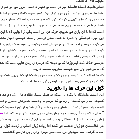
توپچی های فرهنگی
ا
صغر دادبه، استاد فلسفه
علما به سربازی بردند. آن زمان قرار بود افسر سپاه دانش بشویم اما با
حمیدیان و بنده) را توپچی کردند. توپخانه نیاز به یک ریاضیات بسیار قوی
شما شرط می بندم، من روی هدف می نشینم و شما توپ هایتان را بزنید، ا
است که ما با آن بازی می نماییم. حرف من این است یکی از آنهایی که با ا
این چهره فرهنگی با اشاره به طبقه بندی ارسطو از بحث دوستی، اظهار دا
می گوید دوستی لذت بنیاد برای جوانان است و دوستی سودبنیاد برای پی
گوید که برزویه طبیب در مقدمه کلیله و دمنه می گوید: «غرض کشاورز از
زمانی که دوستی فضیلت بنیاد شد، سود و لذت هم به بار می آورد. توجه 
دوستی حذف شد. اینروزها کتابی دیدم که درباره ی زیان هایی است که تمد
که ما در هیچ جای دنیا دوست نداریم، منفعت داریم.
دادبه اضافه کرد: دوستی من و دکتر حمیدیان و شبکه ای که توپچی شدیم، 
گشت و خوانده می شد. این جوری توپچی گری به ما یاد دادند.
گول این حرف ها را نخورید
این استاد دانشگاه با تکیه بر اینکه فرهنگ بسیار مظلوم ما از شروع مو
کشیده اند و می کشند؛ از زمانی که مردم ما به علت شعارهای تساوی و ان
البته جواب هم گرفتند. از همان زمان دشمنی آغاز شد و از دوره صفویه ک
آسیای میانه و دیگری شبه قاره. زبان های مادری مورد احترام هستند اما
هن
زبان چندصدساله، زبان همگانی و ملی است، توافق کرده اند. من سهم بیش از 
در افغانستان دو زبان صحبت می کنند اما ریشه زبان اصلی را زدند. گول این
نشانه گرفته اند. حمیدیان من، همه عمر خودرا برای زبان فارسی گذاشت.