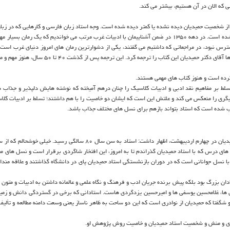
ی که الان در آن هستیم، بیشتر می کند.
از شخصیت حمیدیان دیده نشده یا کمتر دیده شده است. وجه استاد زبان فارسی و کارهایی که در زبا
ادبیات فارسی داشتند، به قدری قوی و غالب است که این وجه کمتر دیده شده است. در دهه ۱۳۵۰ در ضمن آشناییمان با ادبیات غرب مرتب می خواندیم که یک رما
رس نبود، در مراجعاتی که داشتیم می گفتند، یکی از دشوارترین رمان های امروز دنیای غرب است 
 این کتاب را ترجمه کرد. این ترجمه پس از گذشت ۴۰ تا ۵۰ سال، هنوز مهم و مدرن است.
کرده است و هنوز کتاب های مهمی هستند.
لط بر مفاهیم نقد ادبی و ادبیات کلاسیک را چنان درهم آمیخته که نوشته هایش دلپذیر و جذاب 
دیگری را منعکس می کند و علتش این است که ایشان دو خاصیت را با هم داشتند؛ تسلط بر ادبیات کلا
بب شده است که استاد بتواند بازهم برای نسل های مختلف جذاب باشد.
کلاس های درس که با استاد حمیدیان گذراندم تا به امروز، این افتخار شاگردی برقرار است و نسل های مخ
ا نسل جوانانی است که در دوران بازنشستگی استاد حمیدیان پای در دانشگاه گذاشتند و علاقه مندان
ان بزرگ بود بلکه پیش برنده جریان ادب و فرهنگ و نگاه علمی و عالمانه داشتن به ادبیات و متون 
ی ها، غلامحسین یوسفی ها و امیرحسین یزدگردی هاست. استادانی که برخی در گستردگی دانش و زم
گفتا که حمیدیان از نوادری است که این دو ساحت به ظاهر ناساز یعنی وسعت دامنه مطالعه و تألیف 
دی و منش و شخصیت استاد حمیدیان و خاصیت روش پژوهش او.