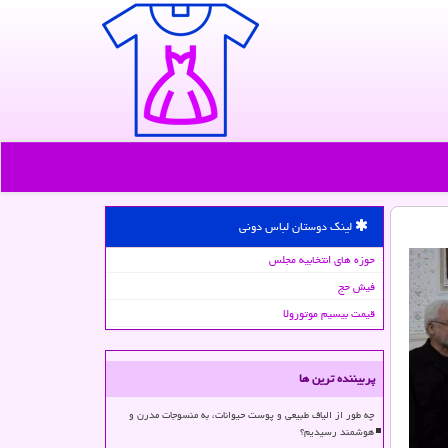
لینک دوستان لباس دونی
حوزه های انتخابیه مجلس
فیش حج
قیمت بیسیم موتورولا
پربیننده ترین ها
چه طور از الیاف طبیعی و پوست حیوانات، به منسوجات مدرن و
هوشمند رسیدیم؟