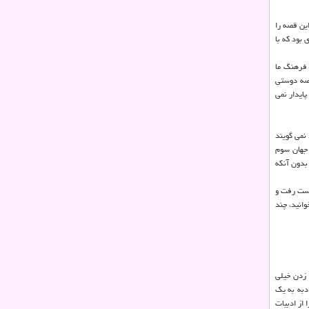
ین قصه را
 بود که با
فرهنگ ما
قصه دوستی
ایدار نمی
 نمی گویند
 جهان سوم
 بدون آنکه
گی می شود. معماری مان از دست رفت و
انید، چند
 زدن خیلی
دبه به یک
از ادبیات