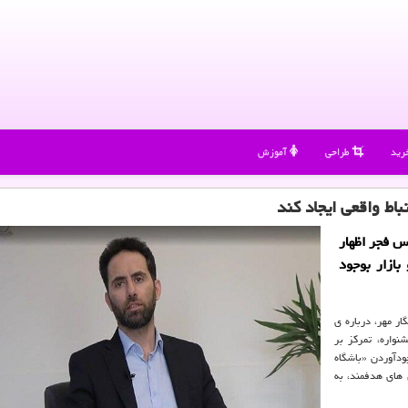
رید
طراحی
آموزش
باط واقعی ایجاد کند
س فجر اظهار
بازار بوجود
ار مهر، درباره ی
نواره، تمرکز بر
ودآوردن «باشگاه
های هدفمند، به