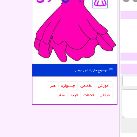
موضوع های لباس دونی
آموزش
تخصص
جشنواره
هنر
طراحی
خدمات
خرید
سفر