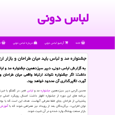
لباس دونی
خانه
آرشیو لباس دونی
درباره لباس دونی
خ
جشنواره مد و لباس باید میان طراحان و بازار ارت
به گزارش لباس دونی، دبیر سیزدهمین جشنواره مد و لبا
داشت: اگر جشنواره نتواند ارتباط واقعی میان طراحان و 
آورد، تأثیرگذاری آن محدود خواهد بود.
محسن گرجی دبیر سیزدهمین
جشنواره
مد و
لباس
فجر، در گفتگو با خبرنگ
برنامه های این دوره از جشنواره اظهار داشت: امسال رویکرد اصلی جش
پشتیبانی از طراحان بجای فقط معرفی آنهاست. هدف این است که با بوج
توان افزایی»، برگزیدگان بعد از رویداد نیز همراهی شوند که با
آموزش
بازار صنعت پوشاک وارد شده و در آن تثبیت شوند.