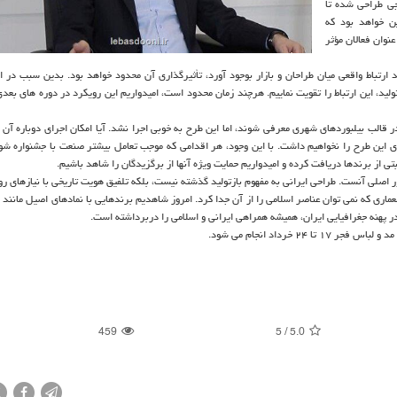
جی طراحی شده تا
ین خواهد بود که
در سال های آتی به عنوان فعالان مؤثر
ارتباط واقعی میان طراحان و بازار بوجود آورد، تأثیرگذاری آن محدود خواهد بود. بدین سبب در ای
لید، این ارتباط را تقویت نماییم. هرچند زمان محدود است، امیدواریم این رویکرد در دوره های بعدی
الب بیلبوردهای شهری معرفی شوند، اما این طرح به خوبی اجرا نشد. آیا امکان اجرای دوباره آن و
ای این طرح را نخواهیم داشت. با این وجود، هر اقدامی که موجب تعامل بیشتر صنعت با جشنواره شو
تی از برندها دریافت کرده و امیدواریم حمایت ویژه آنها از برگزیدگان را شاهد باشیم.
اصلی آنست. طراحی ایرانی به مفهوم بازتولید گذشته نیست، بلکه تلفیق هویت تاریخی با نیازهای رو
ماری که نمی توان عناصر اسلامی را از آن جدا کرد. امروز شاهدیم برندهایی با نمادهای اصیل مانند 
پهنه جغرافیایی ایران، همیشه همراهی ایرانی و اسلامی را دربرداشته است.
خرداد انجام می شود.
459
5
/
5.0
X