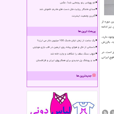
ناو پهپادبر رنو رونمایی شد!، عکس
صدای ماندگار روایت مثل دست های مادرم، خاموش شد
آخرین وضعیت اینترنت
ن دوره از
 نیز ادامه
پربحث ترین ها
جود دارد،
یک ساعت از زمان ایلان ماسک 100 میلیون دلار می ارزد؟
د، باارزش
داستانی از حال و هوای پیاده روی اربعین در قاب بازی موبایلی
ز است. در
شهاب سنگ سقف را شکافت و وارد خانه شد
قوچ ایرانی
مد و پوشاک پل جدیدی برای همکاریهای ایران و قزاقستان
جدیدترین ها