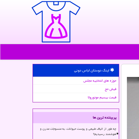
لینک دوستان لباس دونی
حوزه های انتخابیه مجلس
فیش حج
قیمت بیسیم موتورولا
پربیننده ترین ها
چه طور از الیاف طبیعی و پوست حیوانات، به منسوجات مدرن و
هوشمند رسیدیم؟