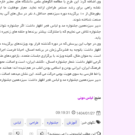
وی اضافه کرد: این طرح با مطالعه الگوهای علمی دانشگاه های معتبر خار
نقشه راهی برای رشد مستمر طراحان ارائه نماید. معیار موفقیت ما ا
بطورمثال از ۱۰ برگزیده دوره سیزدهم، حداقل ۸ نفر 
صنعت شناخته شوند.
دبیر سیزدهمین جشنواره مد و لباس فجر اظهار داشت: اگر جشنواره نتواند 
جشنواره تلاش می نماییم که با مشارکت بیشتر برندها و حلقه های زنجیره تو
یابد.
وی در جواب این پرسش که در دوره گذشته قرار بود ویژندهای برگزیده در ق
اظهار داشت: باتوجه به فشردگی زمان در برنامه امسال، احیانا فرصت اجر
است. به عنوان مثال، کمیته ویژند با برگزاری جلسات متعدد، بازخوردهای مثب
گرجی اظهار داشت: شعار جشنواره امسال، «کشف ایران» است و اصالت، محور 
فرهنگ ایران، ایرانی بودن و اسلامی بودن اغلب در هم تنیده اند؛ همانند مع
یا خط فارسی به سوی هویت بومی حرکت می کنند. این نشان میدهد اصالت در 
دبیر سیزدهمین جشنواره مد و لباس فجر اظهار داشت: سیزدهمین جشنواره مد و لباس فجر ۱۷ تا ۲۴ 
منبع:
لباس دونی
09:19:31
1404/01/27
تگهای خبر:
آموزش
,
جشنواره
,
طراحی
,
لباس
این مطلب لباسدونی را می پسندید؟
(0)
(1)