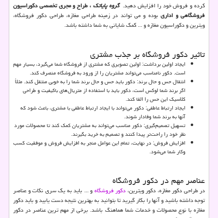
کرده و فروش خود را افزایش دهید.
گروه پایاتک
، طراح و مجری تخصصی دکوراسیون
فروشگاهی و اداری
بوده و می تواند در زمینه طراحی مغازه، طراحی دکور فروشگاه،
ویترین و دکوراسیون مغازه و ... کمک شایانی به شما داشته باشد.
تاثیر دکور فروشگاه بر جذب مشتری
ایجاد اولین برداشت: اولین تصویری که مشتری از فروشگاه شما می‌گیرد، بسیار مهم
است. دکور نامناسب می‌تواند مشتریان را از ورود به فروشگاه منصرف کند.
انتقال حس و حال برند: دکور باید حس و حال برند شما را به خوبی منتقل کند. مثلاً
اگر برند شما لوکس است، دکور باید با استفاده از متریال‌های باکیفیت و طراحی
کلاسیک این حس را القا کند.
ایجاد ارتباط عاطفی: دکور می‌تواند با ایجاد ارتباط عاطفی با مشتری، باعث شود که
آنها به برند شما وفادار شوند.
تسهیل تصمیم‌گیری: دکور مناسب می‌تواند به مشتریان کمک کند تا محصولات مورد
نظر خود را راحت‌تر پیدا کنند و تصمیم به خرید بگیرند.
افزایش فروش: در نهایت، تمام این عوامل منجر به افزایش فروش و موفقیت کسب
وکار شما می‌شود.
عناصر مهم در دکور فروشگاه
در طراحی دکور مغازه، دکور ویترین،
دکور فروشگاه
و ... باید به یک سری نکات و عناصر
توجه داشته باشید و آنها را بکار گیرید تا بتوانید به بهترین نتیجه دست یابید و باید دکور
مغازه با نوع محصولات و خدمات شما هماهنگ باشد. برخی از مهم ترین عناصر در دکور