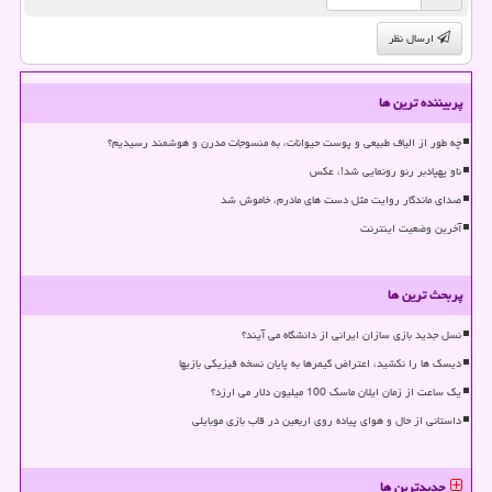
ارسال نظر
پربیننده ترین ها
چه طور از الیاف طبیعی و پوست حیوانات، به منسوجات مدرن و هوشمند رسیدیم؟
ناو پهپادبر رنو رونمایی شد!، عکس
صدای ماندگار روایت مثل دست های مادرم، خاموش شد
آخرین وضعیت اینترنت
پربحث ترین ها
نسل جدید بازی سازان ایرانی از دانشگاه می آیند؟
دیسک ها را نکشید، اعتراض گیمرها به پایان نسخه فیزیکی بازیها
یک ساعت از زمان ایلان ماسک 100 میلیون دلار می ارزد؟
داستانی از حال و هوای پیاده روی اربعین در قاب بازی موبایلی
جدیدترین ها