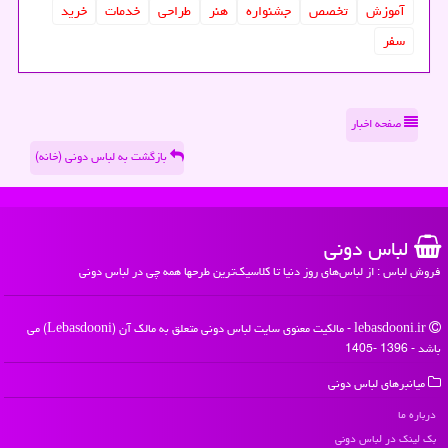
آموزش
تخصص
جشنواره
هنر
طراحی
خدمات
خرید
سفر
صفحه اخبار
بازگشت به لباس دونی (خانه)
لباس دونی
فروش لباس : از لباس‌های روز دنیا تا کلاسیک‌ترین طرحها همه چی در لباس دونی
lebasdooni.ir - مالکیت معنوی سایت لباس دونی متعلق به مالک آن (Lebasdooni) می
باشد - 1396 -1405
میانبرهای لباس دونی
درباره ما
بک لینک در لباس دونی