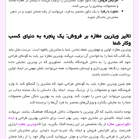
افزایش فروش:
یک دکور خوب، مشتریان را ترغیب می‌کند تا بیشتر در مغازه بمانند
و محصولات بیشتری را بررسی کنند.
تفاوت با رقبا:
با یک دکور منحصر به فرد، می‌توانید از رقبا متمایز شوید و در ذهن
مشتریان ماندگار شوید.
تاثیر ویترین مغازه بر فروش: یک پنجره به دنیای کسب
وکار شما
ویترین مغازه، اولین و مهم‌ترین نقطه تماس شما با مشتریان بالقوه است. درست مثل جلد
یک کتاب که شما را به خواندن آن ترغیب می‌کند، ویترین مغازه نیز باید به گونه‌ای طراحی
شود که مشتری را به داخل فروشگاه بکشاند. تصاویری که در ویترین نمایش داده
می‌شود، رنگ‌ها، نورپردازی و چیدمان محصولات، همه می‌توانند نقش مهمی در ایجاد اولین
برداشت مثبت داشته باشند.
هم چنین ویترین مغازه باید به گونه‌ای طراحی شود که مشتری را کنجکاو کند تا وارد
فروشگاه شود و محصولات را از نزدیک ببیند. ایجاد یک داستان یا یک صحنه جذاب در
ویترین می‌تواند این حس را تقویت کند. ویترین باید به بهترین شکل ممکن محصولات
شما را به نمایش بگذارد و ویژگی‌های منحصر به فرد آن‌ها را برجسته کند.
توجه داشته باشید که اگر ویترین با محصولات داخل فروشگاه هماهنگ نباشد، می‌تواند
باعث ایجاد ناامیدی در مشتری شود، پس بهتر است برای داشتن بهترین طراحی و
ایده
دکوراسیون مغازه
از یک متخصص در این زمینه کمک بگیرید. چرا که
ویترین مغازه
ابزاری
قدرتمند برای افزایش فروش و ایجاد یک تجربه خرید دلپذیر برای مشتریان است.
بنابراین با طراحی یک ویترین جذاب و موثر، می‌توانید کسب ‌وکار خود را از رقبا متمایز