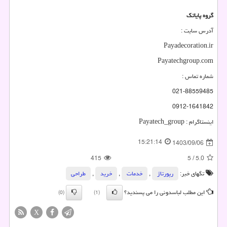
گروه پایاتک
آدرس سایت :
Payadecoration.ir
Payatechgroup.com
شماره تماس :
021-88559485
0912-1641842
اینستاگرام :
Payatech_group
15:21:14
1403/09/06
415
5
/
5.0
تگهای خبر:
رپورتاژ
,
خدمات
,
خرید
,
طراحی
این مطلب لباسدونی را می پسندید؟
(0)
(1)
X