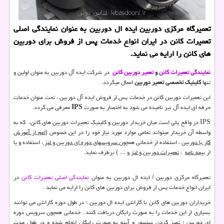
تعمیرگاه مركزی دوربین ایده ال دوربین به عنوان نمایندگی اصلی
تعمیرات كانن در ایران انواع خدمات پس از فروش برای دوربین
های كانن را ارایه می نماید.
نمایندگی تعمیرات کانن
و
تعمیر دوربین کانن
در شرکت ایده آل دوربین به عنوان اولین و
تنها
کلینیک تخصصی تعمیر دوربین
اعمال میگردد.
این تعمیرات دوربین کانن در خدمات پس از فروش ایده آل دوربین ، تحت عنوان خدمات
حرفه ای ایده آل نیز نامیده می شود به اختصار به صورت
IPS
معرفی می گردد.
IPS
در واقع پلی است میان خریدار دوربین و کلینیک تعمیرات دوربین های کانن، که به
واسطه آن خریدار میتواند تمامی موارد مورد نیاز خود را در این خصوص (
اعم از آموزش
کار با دوربین
، استفاده از خدماتی همچون
سرویسهای دوره ای دوربین و لنز
، استفاده و یا
از
بیمه نامه
،
تعمیرات دوربین و لنز
و .... ) برطرف نماید.
تعمیرگاه مرکزی دوربین / ایده ال دوربین به عنوان
نمایندگی اصلی تعمیرات کانن
در
ایران انواع خدمات پس از فروش برای دوربین های کانن را ارایه می نماید .
خریداران دوربین های کانن با گارانتی ایده ال دوربین ؛ در طول دوره گارانتی می توانند
بسیاری از این خدمات را به صورت رایگان دریافت کنند . خدماتی همچون سرویس دوره
ای دوربین ؛ تمیز کردن سنسور و آینه به صورت رایگان انجام شده و در طول مدت