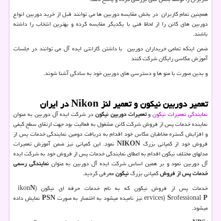
همچنین تمام کاربران در بخش مقایسه دوربین ها می توانند قبل از خرید دوربین انواع
دوربین های کانن را از لحاظ فنی با یکدیگر مقایسه کرده و بهترین انتخاب را داشته
باشند.
ضمن اینکه تمامی خریداران دوربین با داشتن گارانتی ایده آل می توانند در جلسات
آموزش عکاسی رایگان شرکت کنند
و بدین صورت با منو ها و دسترسی های دوربین خود به سادگی آشنا شوند.
تعمیر دوربين نیکون و تعمیر لنز Nikon در ایران
نمایندگی تعمیرات نیکون
و
تعمیرات دوربین نیکون
در شرکت ایده آل دوربین به عنوان
نماینده خدمات پس از فروش شرکت کانن مشغول به فعالیت بود جهت ارتقای سطح کیفی
و افزایش گستره مخاطبان عکاس خود اقدام به دریافت دومین نمایندگی خدمات پس از
فروش خود از کمپانی بزرگ
NIKON
نمود. این کمپانی نیز ضمن آموزش تعمیرات
مدلهای مختلف نیکون اقدام به اعطای نمایندگی خدمات پس از فروش خود به شرکت ایده
آل دوربین نمود و بر همین اساس شرکت ایده آل دوربین به عنوان
نمایندگی رسمی
خدمات پس از فروش
کمپانی بزرگ
نیکون
معرفی گردید.
خدمات پس از فروش نیکون که به نام خدمات حرفه ای نیکون (
N
ikon
P
rofessional
S
ervices)
نیز نامیده میشود به اختصار به صورت
N
PS
نمایش داده
میشود.