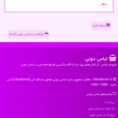
سفر
صفحه اخبار
بازگشت به لباس دونی (خانه)
لباس دونی
فروش لباس : از لباس‌های روز دنیا تا کلاسیک‌ترین طرحها همه چی در لباس دونی
lebasdooni.ir - مالکیت معنوی سایت لباس دونی متعلق به مالک آن (Lebasdooni) می
باشد - 1396 -1405
میانبرهای لباس دونی
درباره ما
بک لینک در لباس دونی
رپورتاژ در لباس دونی