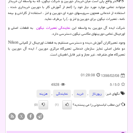
NPS
در واقع پلی است میان خریدار دوربین و شرکت نیکون، که به واسطه آن خریدار
میتواند تمامی موارد مورد نیاز خود را (اعم از آموزش کار با دوربین خریداری شده ،
استفاده از خدماتی همچون سرویسهای دوره ای دوربین و لنز ، استفاده از گارانتی و بیمه
نامه ، تعمیرات نیکون برای دوربین و لنز و...) را برطرف نماید.
شرکت ایده آل دوربین به واسطه این
نمایندگی تعمیرات نیکون
به قطعات اصلی و
اورجینال تمامی دوربینهای عکاسی نیکون دسترسی دارد.
وجود تعمیرکاران آموزش دیده و دسترسی مستقیم به قطعات اورجینال از کمپانی Nikon
دو عامل اصلی تمایز سازمان خدماتی تعمیرگاه مرکزی دوربین / ایده آل دوربین با
تعمیرگاه های متفرقه ، غیر مجاز و غیر قابل اطمینان است.
01:28:08
1398/02/08
4928
5
/
5.0
تگهای خبر:
رپورتاژ
,
خرید
,
نمایندگی
,
هزینه
این مطلب لباسدونی را می پسندید؟
(0)
(1)
X