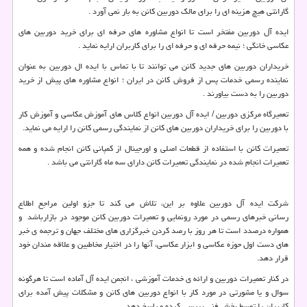
گارانتی هیچ هزینه ای را برای مالک دوربین کانن به بار نمی آورد .
ایده آل دوربین مفتخر است تا انواع مشاوره های حرفه ای برای خرید دوربین های
عکاسی خانگی ؛ نیمه حرفه ای و حرفه ای را برای کاربران ارایه نماید .
خریداران دوربین های جدید کانن می توانند تا با تماس با ایده ال دوربین به عنوان
نماینده رسمی خدمات پس از فروش کانن در ایران ؛ انواع مشاوره های پیش از خرید
دوربین را به دست بیاورند .
تعمیرگاه مرکزی دوربین / ایده آل دوربین انواع کلاس های آموزش عکاسی و آموزش کار
با دوربین را برای خریداران دوربین های کانن از نمایندگی رسمی کانن را ارایه می نماید.
تعمیرات کانن با استفاده از قطعات اصلی و اورجینال از کمپانی کانن انجام شده و همه
تعمیرات انجام شده در نمایندگی تعمیرات کانن دارای سه ماه گارانتی می باشد .
شرکت ایده آل دوربین علاوه بر این، تلاش می کند تا جزو اولین مراجع اطلاع
رسانی خبرهای رسمی در مورد رونمایی و تعمیرات دوربین کانن موجود در بازارباشد و
همواره درصدد است تا هر روز با رصد کردن خبرگزاری های مختلف جهان و ترجمه ی خبر
های دست اول حوزه عکاسی و ابزار عکاسی، آنها را در اختیار مخاطبین و علاقه مندان خود
قرار دهد.
در کنار تعمیرات دوربین و ارائه ی خدمات آموزشی ، انجمن ایده آل آماده است تا هرگونه
سوال و یا مشورتی در مورد کار با انواع دوربین های کانن و مشکلات پیش آمده برای
کاربران را توسط بخش فنی بررسی کرده و پاسخ دهد.