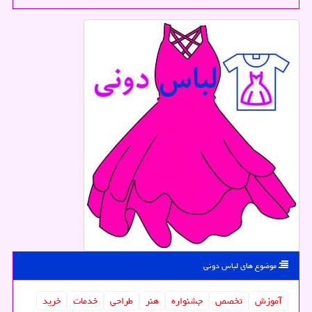
موضوع های لباس دونی
آموزش
تخصص
جشنواره
هنر
طراحی
خدمات
خرید