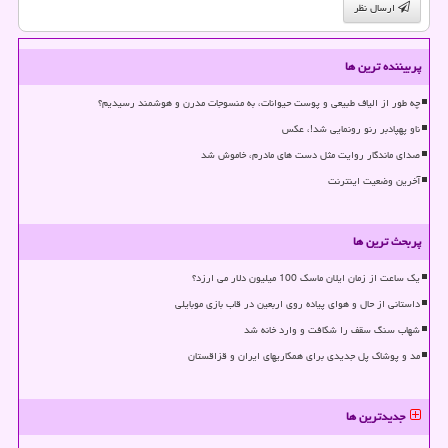
ارسال نظر
پربیننده ترین ها
چه طور از الیاف طبیعی و پوست حیوانات، به منسوجات مدرن و هوشمند رسیدیم؟
ناو پهپادبر رنو رونمایی شد!، عکس
صدای ماندگار روایت مثل دست های مادرم، خاموش شد
آخرین وضعیت اینترنت
پربحث ترین ها
یک ساعت از زمان ایلان ماسک 100 میلیون دلار می ارزد؟
داستانی از حال و هوای پیاده روی اربعین در قاب بازی موبایلی
شهاب سنگ سقف را شکافت و وارد خانه شد
مد و پوشاک پل جدیدی برای همکاریهای ایران و قزاقستان
جدیدترین ها