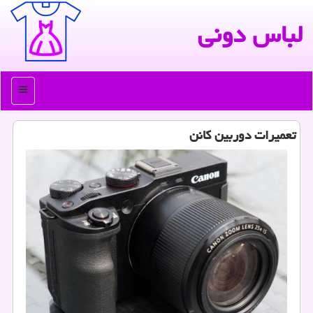
لباس دونی
منو
تعمیرات دوربین كانن