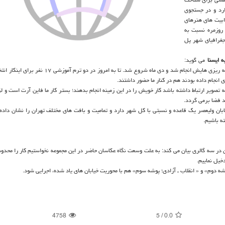
رد و در جستجوی
ابیت های هنرهای
 روزمره نسبت به
جغرافیای شهر پل
ه ایسنا
می گوید:
شاكله این نمایشگاه از یك فضای آموزشی می آید كه از یك سال قبل برنامه ریزی هایش انجام شد و دی ماه شروع شد. تا
ی انجام داده بودند هم در كنار ما حضور داشتند.
ه تصویر ارتباط داشته باشد كار خویش را در این زمینه انجام بدهند؛ بستر كار ما فاین آرت است و ل
د فضا برمی گردد.
یابان ولیعصر یك قاعده و نسبتی با كل شهر دارد و تمامیت و بافت های مختلف تهران را نشان داده
ه باشیم.
 در سه گالری بیان می كند: به علت وسعت نگاه عكاسان حاضر در این مجموعه نخواستیم كار را محدود 
خیل نماییم.
شه دوم» و « انقلاب ـ آزادی؛ پوشه سوم» هم با محوریت خیابان های یاد شده، اجرایی شود.
4758
5
/
0.0