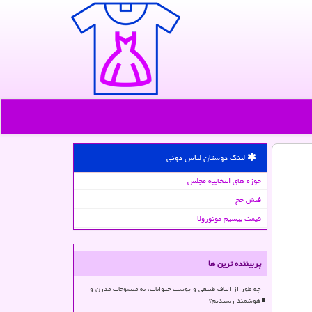
لینک دوستان لباس دونی
حوزه های انتخابیه مجلس
فیش حج
قیمت بیسیم موتورولا
پربیننده ترین ها
چه طور از الیاف طبیعی و پوست حیوانات، به منسوجات مدرن و
هوشمند رسیدیم؟