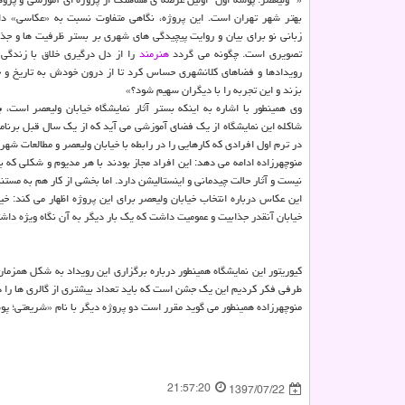
بهتر شهر تهران است. این پروژه، نگاهی متفاوت نسبت به «عكاسی» دا
زبانی نو برای بیان و روایت پیچیدگی های شهری بر بستر ظرفیت ها و جذ
تصویری است. چگونه می گردد
هنرمند
را از دل درگیری خلاق با زندگی
رویدادها و فضاهای كلانشهری حساس كرد تا از درون خودش به تاریخ و 
بزند و این تجربه را با دیگران سهیم شود؟»
وی همینطور با اشاره به اینكه بستر آثار نمایشگاه خیابان ولیعصر است،
ب
در ترم اول افرادی كه كارهایی را در رابطه با خیابان ولیعصر و مطالعات شهر
منوچهرزاده ادامه می دهد: این افراد مجاز بودند با هر مدیوم و شكلی كه ب
نیست و آثار حالت چیدمانی و اینستالیشن دارد. اما بخشی از كار هم به مستن
این عكاس درباره انتخاب خیابان ولیعصر برای این پروژه اظهار می كند: خ
خیابان آنقدر جذابیت و عمومیت داشت كه یك بار دیگر به آن نگاه ویژه داشت
كیوریتور این نمایشگاه همینطور درباره برگزاری این رویداد به شكل همزمان
طرفی فكر كردیم این یك جشن است كه باید تعداد بیشتری از گالری ها را د
منوچهرزاده همینطور می گوید مقرر است دو پروژه دیگر با نام «شریعتی؛ پو
21:57:20
1397/07/22