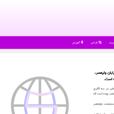
رید
طراحی
آموزش
بان ولیعصر،
مان در سه گالری
ه این علت بوده است كه
ستیتمنت «ولیعصر
وهشی برای شناخت