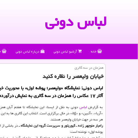
لباس دونی
خانه
آرشیو لباس دونی
درباره لباس دونی
خ
همزمان در سه گالری
خیابان ولیعصر را نظاره كنید
لباس دونی: نمایشگاه «ولیعصر؛ پوشه اول» با محوریت خیا
آثار ۱۷ عكاس را همزمان در سه گالری به نمایش درآورده است.
به گزارش
لباس
دونی به نقل از ایسنا، این نمایشگاه تا هفتم آبان همز
«آریا»، «آتبین» و «ag» در حال برگزاری است. انتخاب این گالری ها ب
هر سه در جهت خیابان ولیعصر هستند.
رامیار منوچهر زاده ـ كیوریتور و سرپرست گروه این نمایشگاه ـ
در بخشی از ا
پوشه اول» نوشته است:
« "ولیعصر؛ پوشه اول" اولین عرضه ی هماهنگ از پروژه ای آموزشی و پژ