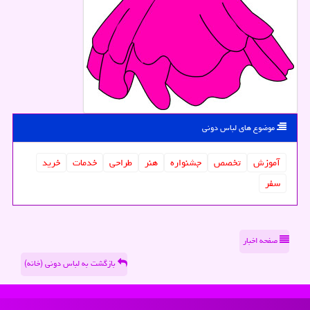
موضوع های لباس دونی
آموزش
تخصص
جشنواره
هنر
طراحی
خدمات
خرید
سفر
صفحه اخبار
بازگشت به لباس دونی (خانه)