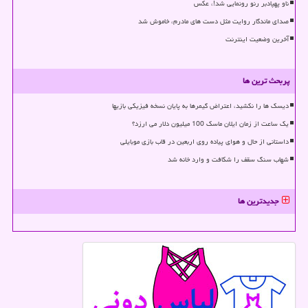
ناو پهپادبر رنو رونمایی شد!، عکس
صدای ماندگار روایت مثل دست های مادرم، خاموش شد
آخرین وضعیت اینترنت
پربحث ترین ها
دیسک ها را نکشید، اعتراض گیمرها به پایان نسخه فیزیکی بازیها
یک ساعت از زمان ایلان ماسک 100 میلیون دلار می ارزد؟
داستانی از حال و هوای پیاده روی اربعین در قاب بازی موبایلی
شهاب سنگ سقف را شکافت و وارد خانه شد
جدیدترین ها