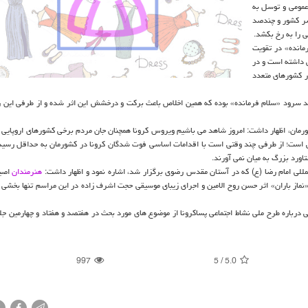
عمومی و توسل به
سر کشور و چندصد
 را به رخ بکشد.
انده» در تقویت
 داشته است و در
ر کشورهای متعدد
ید سرود «سلام فرمانده» بوده که همین اخلاص باعث برکت و درخشش این اثر شده و از طرفی این ر
رمان، اظهار داشت: امروز شاهد می باشیم ویروس کرونا همچنان جان مردم برخی کشورهای اروپایی و
ایش است؛ از طرفی چند وقتی است با اقدامات اساسی فوت شدگان کرونا در کشورمان به حداقل رسید
اورد بزرگ به میان نمی آورند.
مللی امام رضا (ع) که در آستان مقدس رضوی برگزار شد، اشاره نمود و اظهار داشت:
هنرمندان
اصی
«نماز باران» اثر حسن روح الامین و اجرای زیبای موسیقی حجت اشرف زاده در این مراسم تنها بخشی 
ی درباره طرح ملی نشاط اجتماعی پساکرونا از موضوع های مورد بحث در هفتصد و هفتاد و چهارمین ج
997
5
/
5.0
X