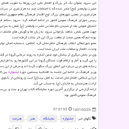
این سرود بعنوان یک اثر بزرگ و افتخار ملی، این روزها به تقویت فضای 
حضرت ولیعصر (عج) منجر شده که با اجتماعات چند ده هزارنفری در سرتا
هزارنفری در بعضی شهرهای بزرگ، اوج اقتدار فرهنگی نظام جمهوری اسلامی
رییس شورای فرهنگ عمومی کشور در ادامه اضافه کرد: سرود «سلام فرم
اشتیاق عمومی بعد از شنیدن نام مقدس حضرت ولیعصر (ع) نقش به سزایی
جهت همین نقش، شاهد بازخوانی سرود به زبان ها و گویش های مختلف د
بوده ایم که همین مبحث از عظمت بزرگ این اثر نشات گرفته است.
عضو شورایعالی انقلاب فرهنگی خاطرنشان کرد: اخلاص، دستمایه اصلی تول
وحدت، افتخار و مباهات ملت ایران شده است.
وی در بخش دیگری از سخنان خود ضمن اشاره به روند درمانی کرونا در کشو
را می گیرد و آمار و ارقام فوت شدگان کرونا در این کشورها رو به افز
رسانه های غربی درباره این اتفاق بزرگ سکوت کرده اند و حرفی از این دست
وزیر فرهنگ در ادامه این جلسه به افتتاحیه بیستمین دوره
جشنواره
بین ال
ایرانی اسلامی افتخارشان خدمت به اهل بیت(ع) است و رونمایی از تابلوی 
ارادت هنرمندان به خاندان (ع) به حساب می آید.
ارائه گزارشی از برگزاری آخرین دوره نمایشگاه کتاب تهران و بحث و بررس
فرهنگ عمومی کشور بود.
07:57:53
1401/03/25
تگهای خبر:
جشنواره
,
نمایشگاه
,
هنر
,
هنرمند