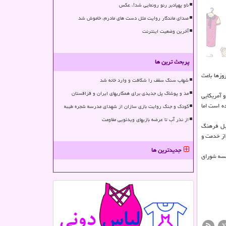
ناو پهپادبر رنو رونمایی شد!، عکس
صدای ماندگار روایت مثل دست های مادرم، خاموش شد
آخرین وضعیت اینترنت
پربحث ترین ها
وزها باعث
شهاب سنگ سقف را شکافت و وارد خانه شد
مد و پوشاک پل جدیدی برای همکاریهای ایران و قزاقستان
 آمریکایی
ه است اما
کودک و جنگ روایت بازی سازان از شهدای مدرسه شجره طیبه
از نذر آب تا عرضه بازیهای ویدئویی مقاومت
ل فرهنگ
از خدمت و
جدیدترین ها
لسه شورای