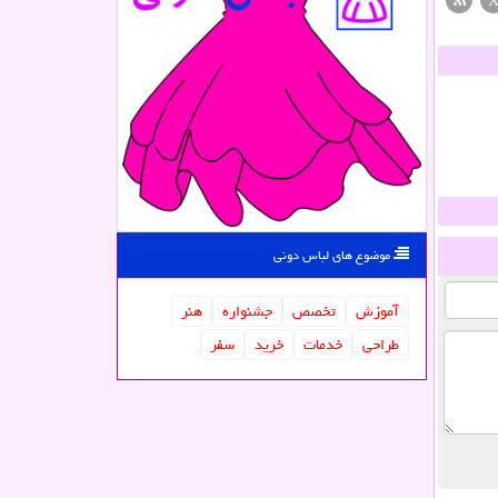
موضوع های لباس دونی
آموزش
تخصص
جشنواره
هنر
طراحی
خدمات
خرید
سفر