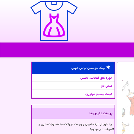
لینک دوستان لباس دونی
حوزه های انتخابیه مجلس
فیش حج
قیمت بیسیم موتورولا
پربیننده ترین ها
چه طور از الیاف طبیعی و پوست حیوانات، به منسوجات مدرن و
هوشمند رسیدیم؟