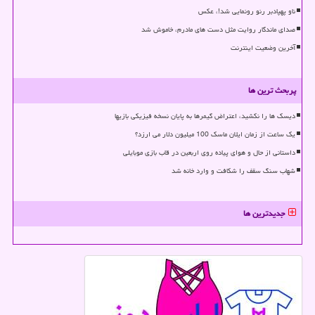
ناو پهپادبر رنو رونمایی شد!، عکس
صدای ماندگار روایت مثل دست های مادرم، خاموش شد
آخرین وضعیت اینترنت
پربحث ترین ها
دیسک ها را نکشید، اعتراض گیمرها به پایان نسخه فیزیکی بازیها
یک ساعت از زمان ایلان ماسک 100 میلیون دلار می ارزد؟
داستانی از حال و هوای پیاده روی اربعین در قاب بازی موبایلی
شهاب سنگ سقف را شکافت و وارد خانه شد
جدیدترین ها