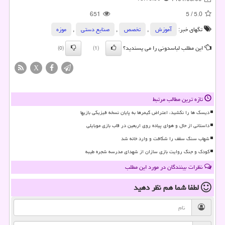
651
5
/
5.0
تگهای خبر:
آموزش
,
تخصص
,
صنایع دستی
,
موزه
این مطلب لباسدونی را می پسندید؟
(0)
(1)
X
تازه ترین مطالب مرتبط
دیسک ها را نکشید، اعتراض گیمرها به پایان نسخه فیزیکی بازیها
داستانی از حال و هوای پیاده روی اربعین در قاب بازی موبایلی
شهاب سنگ سقف را شکافت و وارد خانه شد
کودک و جنگ روایت بازی سازان از شهدای مدرسه شجره طیبه
نظرات بینندگان در مورد این مطلب
لطفا شما هم
نظر دهید