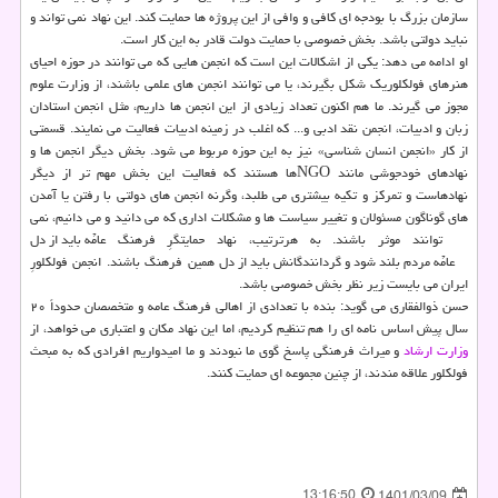
سازمان بزرگ با بودجه ای کافی و وافی از این پروژه ها حمایت کند. این نهاد نمی­ تواند و
نباید دولتی باشد. بخش خصوصی با حمایت دولت قادر به این کار است.
او ادامه می دهد: یکی از اشکالات این است که انجمن هایی که می توانند در حوزه احیای
هنرهای فولکلوریک شکل بگیرند، یا می توانند انجمن های علمی باشند، از وزارت علوم
مجوز می گیرند. ما هم اکنون تعداد زیادی از این انجمن ها داریم، مثل انجمن استادان
زبان و ادبیات، انجمن نقد ادبی و... که اغلب در زمینه ادبیات فعالیت می نمایند. قسمتی
از کار «انجمن انسان شناسی» نیز به این حوزه مربوط می شود. بخش دیگر انجمن ها و
نهادهای خودجوشی مانند NGOها هستند که فعالیت این بخش مهم تر از دیگر
نهادهاست و تمرکز و تکیه بیشتری می طلبد، وگرنه انجمن های دولتی با رفتن یا آمدن
های گوناگون مسئولان و تغییر سیاست ها و مشکلات اداری که می ­دانید و می­ دانیم، نمی
توانند موثر باشند. به هرترتیب، نهاد حمایتگرِ فرهنگ عامّه باید از دلِ
عامّه مردم بلند شود و گردانندگانش باید از دلِ همین فرهنگ باشند. انجمن فولکلورِ
ایران می بایست زیر نظر بخش خصوصی باشد.
حسن ذوالفقاری می گوید: بنده با تعدادی از اهالی فرهنگ عامه و متخصصان حدوداً ۲۰
سال پیش اساس نامه ای را هم تنظیم کردیم، اما این نهاد مکان و اعتباری می خواهد، از
وزارت ارشاد
و میراث فرهنگی پاسخ گوی ما نبودند و ما امیدواریم افرادی که به مبحث
فولکلور علاقه مندند، از چنین مجموعه ای حمایت کنند.
13:16:50
1401/03/09