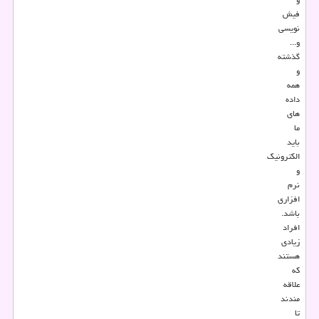
فیش
نویسی
و...
گذشته
و
همه
داده
های
ما
باید
الکترونیک
و
نرم
افزاری
باشد.
افراد
زیادی
هستند
که
علاقه
مندند
تا