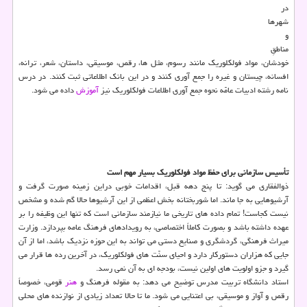
در
شهرها
و
مناطقِ
خودشان، مواد فولکلوریک مانند رسوم، مثل ها، رقص، موسیقی، داستان، شعر، ترانه،
افسانه، چیستان و غیره را جمع آوری کنند و در این بانک اطلاعاتی ثبت کنند. در درس
نامه رشته ادبیات عامّه نحوه جمع آوری اطلاعات فولکلوریک نیز
آموزش
داده می شود.
تأسیس سازمانی برای حفظ مواد فولکلوریک بسیار مهم است
ذوالفقاری می گوید: تا پنج دهه قبل، اقدامات خوبی دراین زمینه صورت گرفت و
آرشیوهایی به جا ماند. اما شوربختانه بخش اعظمی از این آرشیوها حالا گم شده و مشخص
نیست کجاست! تمام داده های تاریخی ما نیازمند سازمانی است که تنها این وظیفه را بر
عهده داشته باشد و بصورت کاملاً اختصاصی، به رویدادهای فرهنگ عامه بپردازد. وزارت
میراث فرهنگی، گردشگری و صنایع دستی می تواند به این حوزه نزدیک باشد، اما از آن
جایی که هزاران دستورکار دارد و احیای سنّت های فولکلوریک، در آخرین رده ها قرار می
گیرد و جزو اولویت های اولین نیست، بودجه ای به آن نمی رسد.
استاد دانشگاه تربیت مدرس توضیح می دهد: به مقوله فرهنگ و
هنر
قومی، خصوصاً
رقص و آواز و موسیقی، بی اعتنایی می شود. ما تا حالا تعداد زیادی از نوازنده های محلی