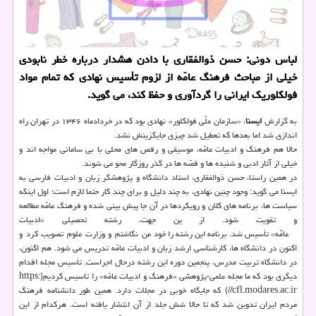
لباس دونی: حسن ذوالفقاری با دادن هشدار درباره خطر نابودی
خیلی از مباحث فرهنگ عامّه از لزوم تأسیس نهادی که تمام مواد
فولکلوریک ایرانی را گردآوری و حفظ کند، می گوید.
به گزارش
ایسنا
، «سازمان ملّی فولکلور» نهادی بود که در خردادماه ۱۳۴۶ در تهران راه
اندازی شد اما بعدها که تعطیل شد چیزی جایگزینش نشد.
حالا هم فرهنگ و ادبیات عامّه، موسیقی و رقص های محلی با بی سامانی مواجه اند و
خیلی از آثار ادبی و شنیده ها و قصّه ها در گذر روزگار محو می شوند.
در همین راستا، حسن ذوالفقاری، استاد دانشگاه و پژوهشگر زبان و ادبیات فارسی به
ایسنا می گوید: وجود چنین نهادی، به چند دلیل و برای چند کار حتما لازم است؛ اول اینکه
سیاست ها، برنامه های کلان و رویکردها در آن جا پیش بینی شده و فرهنگ عامّه مطالعه
و تقویت شود. از ین جهت، رشته تحصیلی «ادبیات
عامّه» تأسیس شد. برنامه این رشته را خودِ من نگاشتم و وزارت علوم تصویب کرد و
اکنون در دانشگاه ها، کارشناسی ارشد زبان و ادبیات عامّه تدریس می شود. هم اکنون،
در دانشگاه تربیت مدرس، پنجمین دوره این رشته درحال اجراست. تأسیس مجله اقدام
دیگری بود که ما مجله علمی-پژوهشی «فرهنگ و ادبیات عامّه» را تاسیس کردیم(https:
//cfl.modares.ac.ir) که جایگاه خوبی در مجلات دارد. همین طور دانشنامه فرهنگ
مردم ایران تدوین شد که تا حالا شش جلد از آن انتشار یافته است. هرکدام از این