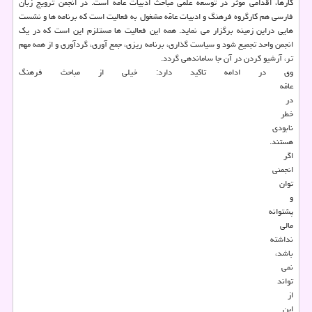
کارها، اقدامی موثر در توسعه علمی مباحث ادبیات عامّه است. در انجمن ترویج زبان
فارسی هم کارگروه فرهنگ و ادبیات عامّه مشغول به فعالیت است که برنامه ها و نشست
هایی دراین زمینه برگزار می نماید. همه این فعالیت ها مستلزم این است که در یک
انجمن واحد تجمیع شود و سیاست گذاری، برنامه ریزی، جمع آوری، گردآوری و از همه مهم
تر، آرشیو کردن در آن جا ساماندهی گردد.
وی در ادامه تاکید دارد: خیلی از مباحث فرهنگ
عامّه
در
خطر
نابودی
هستند.
اگر
انجمنی
توان
و
پشتوانه
مالی
نداشته
باشد،
نمی
تواند
از
این