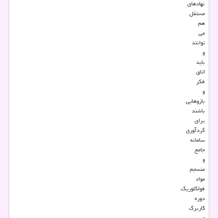
نهادهای
مستقل
هم
می
توانند
و
باید
اتاق
فکر
و
بازوهایی
باشند
برای
گردآوری
سامانه
جامع
و
منسجم
مواد
فولکلوریک.
دوره
کاربرگ
و