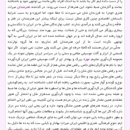
را از دست داده ایم. اگر بنا باشد تا به اندک افراد باقی مانده بی توجهی شود و ناشناخته
بمانند و آثارشان ضبط نشود، این هنرها از دست می روند. در گذشته،
هنرمندان
میراث
هنری خودرا به فرزندان شان می سپردند تا حفظ شود، اما امروزه و به سبب شرایط
نابسامان اقتصادی چنین کاری ممکن نیست برای اینکه بیشتر این هنرمندان در فقر و
فاقّه زندگی می کنند و درآمدی ندارند. اغلب نوازندگانِ محلّی ما در ایران با تنگدستی و
بیماری روزگار می گذرانند و حتی از ضمانت بیمه نیز بهره مند نیستند؛ بزرگانی که به
اروپا رفته اند، مدال گرفته اند و در جهان شناخته شده اند اما در ایران کسی به آنها
توجهی نکرده است. ما از این هنرمندان کم نداریم؛ ده ها گروه نوازنده
محلّی در ایران هستند که کاملاً حرفه ای عمل می کنند ولی حمایت نمی­ شوند. اگر تنها
قسمتی از ابزار و آلات موسیقی مقامی و سنتی را در سراسر ایران بعنوان نمونه در یک
مجموعه گردآوری نماییم،
موزه
بزرگ و بهادار ای از آلات موسیقی خاص ایران گردآورده
ایم؛ با نام ها و کارکردهای خاص. رقص های محلی هم از گزند این لطمه ها در امان نمانده
اند و رقص های جدید جای شان را گرفته ­اند. قبل از این در مجالس بزم و شادی بیشتر
رقص های محلّی رایج بود و حالا دیگر نیست. بنده در شعر عامه نیز تا حالا بیش از ۷۰۰
نوع و گونه و آواز محلی، بصورت شفاهی، یافته ­ام که اغلب ناشناخته­ اند. به رغم کوشش
های گذشتگان در گردآوری افسانه ها و متل ها و اسطوره ها، هنوز خیلی از روایت ها ضبط
و طبقه بندی علمی نشده اند. بنده با وجود گردآوری صدهزار مَثَل و انتشار آن هنوز
معتقدم همین مقدار مثل زنده در زبان مردم هست و این گنجینه بی ­نظیر ایرانی اختتام
ندارد. در زمینه هنرهای قومی همین مشکل وجود دارد و این یعنی این رشته سرِ دراز
دارد که اگر این ها گردآوری و شناسنامه دار بشوند و مطالعات علمی روی آنها انجام گیرد
و بطور دقیق ریشه یابی شوند، می­ توان گفت کمی به غنای فرهنگ شفاهی نزدیک شده­
ایم. تنوع فرهنگی، هنری و اقلیمیِ ایران میراثِ بهادار و نایابی ست که به ده ها دلیل به
آن بی­ توجه بوده ­ایم. وارد هر مقوله ای بشویم، همین قدر درازا دارد. پس بایستی یک