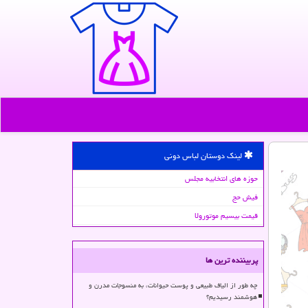
لینک دوستان لباس دونی
حوزه های انتخابیه مجلس
فیش حج
قیمت بیسیم موتورولا
پربیننده ترین ها
چه طور از الیاف طبیعی و پوست حیوانات، به منسوجات مدرن و
هوشمند رسیدیم؟