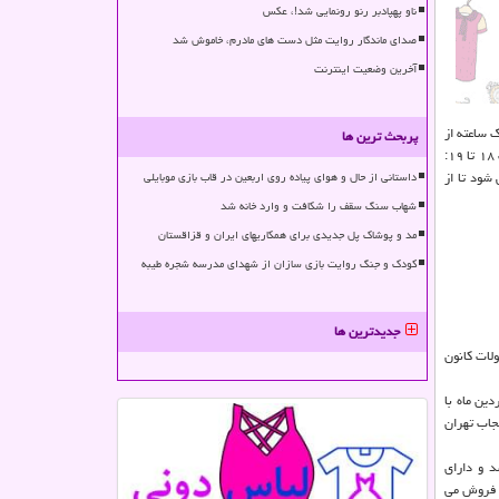
ناو پهپادبر رنو رونمایی شد!، عکس
صدای ماندگار روایت مثل دست های مادرم، خاموش شد
آخرین وضعیت اینترنت
وردین ماه در قالب یک برنامه یک ساعته از
پربحث ترین ها
شبکه پویا روی آنتن خواهد رفت و پخش آن به مدت سه روز ادامه خواهد داشت. اجرای برنامه در محوطه باز نمایشگاه شامل مسابقه، سرگرمی، بازی، نمایش و نقالی در ساعات ۱۸ تا ۱۹:
گاه ضبط می شود تا از
داستانی از حال و هوای پیاده روی اربعین در قاب بازی موبایلی
شهاب سنگ سقف را شکافت و وارد خانه شد
مد و پوشاک پل جدیدی برای همکاریهای ایران و قزاقستان
کودک و جنگ روایت بازی سازان از شهدای مدرسه شجره طیبه
جدیدترین ها
لات کانون
 کانون پرورش فکری کودکان و نوجوانان از روز ۲۱ فروردین ماه شروع می شود و علاقه مندان می توانند از ۲۴ فروردین ماه با
ابان حجاب تهران
د و دارای
 ها را در فروشگاه اینترنتی دیجی کانون با ۱۰ درصد تخفیف به فروش می