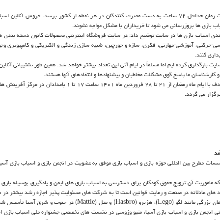
او افزود: تمام تلاش خودرا می نماییم تا بسته های خریداری شده، در مدت زمان حداقل ۷۲ ساعت به دست مصرف کنندگان در هر نقطه از کشور برسد. فروش آن
دی اسباب بازی ها در سایت توضیح داد: در سایت فروشگاه اینترنتی محصولات کانون دسته بندی ه
رکتی، آموزشی-مهارتی، فکری، سازه و جورچین، شبیه سازی زندگی و الکتریکی و کامپیوتری وجو
داری کنند.
نمایشگاه و بازار فروش اسباب بازی هفتمین جشنواره ملی اسباب بازی مصادف با ایام ماه رمضان از ۲۱ تا ۲۸ فروردین ماه ۱۴۰۱ ساعت
رگزار می گردد.
مد
انجمن مبتنی بر عضویت است که ماموریت آن ترویج حقوق کودکان برای دسترسی به اسباب بازی های ایمن و یادگیری بوسیله ب
رد های عادلانه در صنعت و رعایت قوانین است تا به شرکت های مسئولیت پذیر اجازه رشد بیشتر در 
شود. این موسسه ۱۱ سال پیش ابتدا برای تامین نیازهای تولیدی شرکت های بزرگی مانند لگو (Lego)، هزبرو (Hasbro) و متل (Mattle)
ائی انجمن بازی و اسباب بازی آسیا، متیو وزوسی در نشست های تخصصی جشنواره ملی اسباب بازی اظ