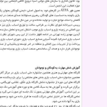
بود: قانون گذاری با سازمان های دولتی آسیا، ترویج آگاهی اجتماعی بین تول
حوزه فعالیت این انجمن است.
همین طور ATPA در کارهای خود به اصولِ اصلی «ایمنی کودکان ب
بازی باتوجه به حساسیت های کودکان، رهبری مسئولانه؛ صدای صنعت در ایجاد
کاهش یا حذف موانع تجارت و تولید عادلانه و در عین حال تشویق پایداری 
بین المللی در زمینه بازی و اسباب بازی موجب انتقال تجربه و تعامل سازند
پرداخت و از تجربیات بین المللی و منطقه در امر توسعه و پشتیبانی از
نوجوانان قرار دارد و هدف آن ساماندهی صنعت اسباب بازی بوسیله حمایت،
آموزش شش مهارت به کودکان و نوجوانان
کارگاه های مهارتی و هنری هفتمین جشنواره ملی اسباب بازی در مرکز آ
هفتمین جشنواره ملی اسباب بازی بخش های مختلفی را برای بازدیدکننده ها
کارگاه های این دوره از جشنواره شامل کارگاه بازی خلّاق، نقاشی، اوریگ
برگزار می گردد و آموزش ها به سبک کلاس ها و دوره های آموزشی تک جلس
بر این اساس، آموزش های مهارتی بصورت تک جلسه ای صورت می گیرد و توان
تمامی کارگاه ها در اختیار تمامی شرکت کننده ها قرار داده می شود و محص
بازی به آنها داده می شود.