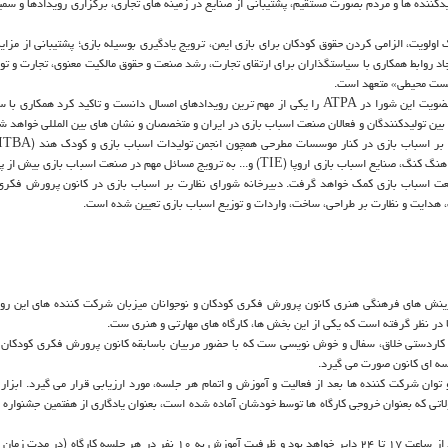
یدکننده ها و مردم بصورت مستقیم، پشتیبانی از صنایع در زمینه های تجاری، برگزاری رویدادها و سمین
عنوان یک اولویت، الزامی کردن حقوق کودکان برای بازی ایمن، ترویج یادگیری بوسیله بازی؛ پشتیبانی از مزا
 روابط همکاری با سیاستگذاران برای ارتقای تجارت، رشد صنعت و حقوق مالکیت معنوی، تجارت و تولی
زیست محیطی» متعهد است.
رییس دبیرخانه شورای نظارت بر طراحی، ساخت و توزیع اسباب بازی نیز عضویت این شورا در ATPA را یکی از مهم ترین رویدادهای امسال دانست و تاکید کرد
ه بین تولیدکنندگان و فعالان صنعت اسباب بازی در ایران و متخصصان و نشان های بین المللی خواهد ش
اسباب بازی استرالیا، کمیته آسیایی صنایع اسباب بازی، شورای اسباب بازی هنگ کنگ، صنایع اسباب بازی اروپا (TIE) و... به ترویج مسائل مهم در صنعت ا
 صنعت اسباب بازی کمک خواهد گرفت. دبیرخانه شورای نظارت بر اسباب بازی در کانون پرورش فکری
 هدایت و نظارت بر طراحی، ساخت، واردات و توزیع اسباب بازی تعیین شده است.
فرینش های فرهنگی هنری کانون پرورش فکری کودکان و نوجوانان میزبان شرکت کننده های این رو
 در نظر گرفته است که یکی از این بخش ها، کارگاه های مهارتی و هنری ست.
امی، کاردستی خلاق، سفال و خوش نویسی ست که با حضور مربیان باسابقه کانون پرورش فکری کودکان و
ه ای کانون صورت می گیرد.
 شرکت کننده ها بعد از فعالیت و آموزش و اتمام هر جلسه، مورد ارزیابی قرار می گیرد. ابزار 
ولاتی که بعنوان خروجی کارگاه ها توسط خودشان آماده شده است، بعنوان یادگاری از هفتمین جشنواره 