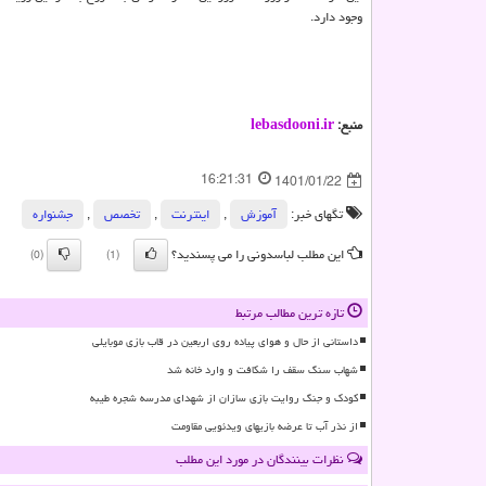
وجود دارد.
منبع:
lebasdooni.ir
16:21:31
1401/01/22
تگهای خبر:
آموزش
,
اینترنت
,
تخصص
,
جشنواره
این مطلب لباسدونی را می پسندید؟
(0)
(1)
تازه ترین مطالب مرتبط
داستانی از حال و هوای پیاده روی اربعین در قاب بازی موبایلی
شهاب سنگ سقف را شکافت و وارد خانه شد
کودک و جنگ روایت بازی سازان از شهدای مدرسه شجره طیبه
از نذر آب تا عرضه بازیهای ویدئویی مقاومت
نظرات بینندگان در مورد این مطلب