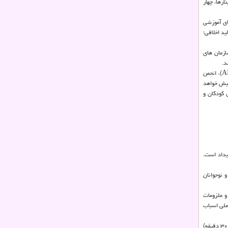
ارها، چهار
یای آموزشی
د اخلاقی؛
 همکاری با سازمان های
د.
آیدین مهدی زاده تهرانی در ادامه اظهار داشت: از این پس شورای نظارت بر اسباب بازی در کنار موسسات مطرحی همچون انجمن تولیدات اسباب بازی و کودک هند (AITBA)، انجمن
سباب بازی بیش از پیش خواهد
 کودکان و
یداد است.
 نوجوانان
و ملزومات
ملی اسباب
این کارگاه ها، از روز ۲۱ فروردین ماه و همزمان با شروع به کار این رویداد از ساعت ۱۷ تا ۲۴ دایر خواهد بود و ظرفیت آموزش به ۱۰ نفر در هر جلسه کارگاه (در مدت زمان ۳۰ دقیقه)