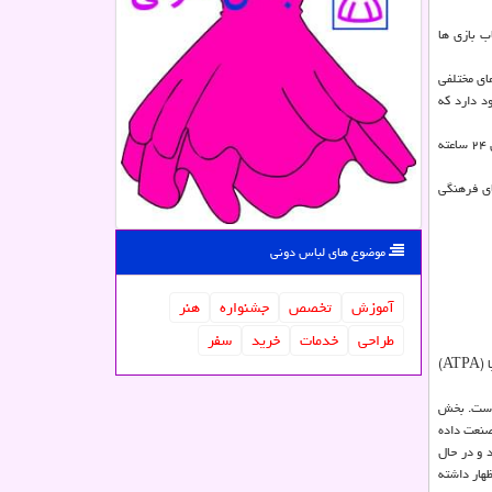
لاین اسباب بازی ها
ای مختلفی
د دارد که
برنگی در آخر اظهار داشت: تا حالا نزدیک به ۱۰۰ عنوان اسباب بازی را در سایت بارگذاری کرده ایم اما مسلماً در ایام آتی این تعداد بیشتر خواهد شد. همین طور پشتیبانی آنلاین ۲۴ ساعته
 ۱۷ تا ۱ بامدادان در مرکز آفرینش های فرهنگی
موضوع های لباس دونی
آموزش
تخصص
جشنواره
هنر
طراحی
خدمات
خرید
سفر
شورای نظارت بر طراحی، ساخت و توزیع اسباب بازی در کنار نشان ها و موسسات مطرح بین المللی حوزه بازی و اسباب بازی موفق به عضویت در انجمن بازی و اسباب بازی آسیا (ATPA)
ازی ست. بخش
صنعت داده
 در جنوب و شرق آسیا تأسیس شد و در حال
هار داشته