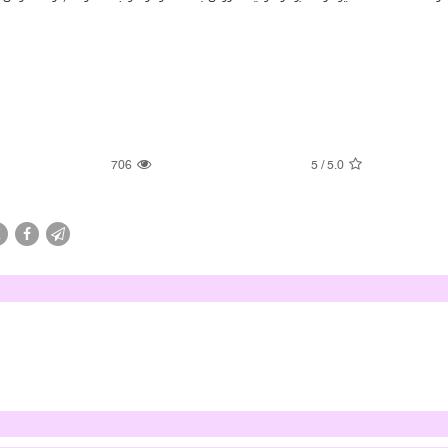
706
5
/
5.0
X