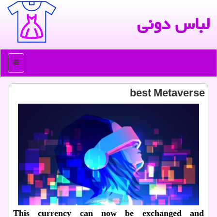
لباس دونی
منو
best Metaverse
This currency can now be exchanged and