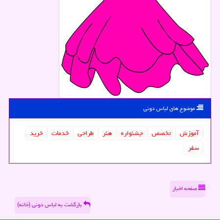
موضوع های لباس دونی
آموزش
تخصص
جشنواره
هنر
طراحی
خدمات
خرید
سفر
صفحه اخبار
بازگشت به لباس دونی (خانه)