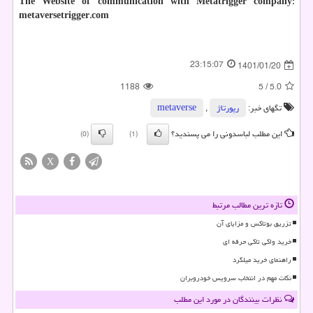
The Website of communication with Metatrigger company:
metaversetrigger.com
23:15:07
1401/01/20
1188
5
/
5.0
تگهای خبر:
رپورتاژ
,
metaverse
این مطلب لباسدونی را می پسندید؟
(0)
(1)
X
تازه ترین مطالب مرتبط
تزریق بوتاکس و مزایای آن
خرید واکی تاکی حرفه ای
راهنمای خرید میلگرد
نکات مهم در انتخاب سرویس خودروبران
نظرات بینندگان در مورد این مطلب