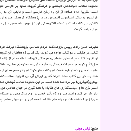
مجموعه مقالات «پیامدهای اجتماعی و فرهنگی کرونا» علاوه بر فارسی حا
است؛ تقریباً ۶۸۰ صفحه از آن به زبانِ فارسی است و مابقی آن ب
فرانسوی و ترکی استانبولی اختصاص دارد. پژوهشگاه فرهنگ، هنر و ارتب
کاغذی این کتاب است و نسخه الکترونیکی آن نیز بهمن ماه همین سال 
قرار خواهد گرفت.
علیرضا حسن زاده، رییس پژوهشکده مردم شناسی پژوهشگاه میراث فرهنگی 
کتاب، در حقیقت با دو کتاب مواجه می شوند؛ یک کتابی که مخاطبان آن گروه
او افزود: کتاب «پیامدهای اجتماعی و فرهنگی کرونا» با مقدمه ای از ژاله
مثلِ تأثیرِ کرونا بر «میراث فرهنگی»، «گردشگری»، «هنرهای سنتی»، «اقت
علیرضا حسن زاده درباره اهمیت این کتاب بیان کرد: این اثر مجموعه ای از ی
هند و... در این کتاب مقاله دارند که بر ارزش آن می افزاید. مطالب 
بیماری(اُمیکرون) نیز پرداخته شده است. در این مجموعه مقالات کوشش شده
استراتژی ها و سیاستگذاری های مقابله با همه گیری در جهانِ معاصر، مور
باارزش می کند و امید می رود که تأثیر خوبی بر روی درک عمیق ترِ مسئله 
های لازم را داشته باشیم و راه های مقابله با همه گیری را در جهان معاصر پی
منبع:
لباس دونی