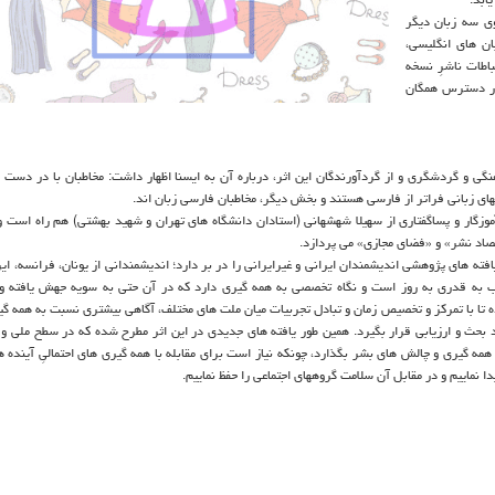
وی سه زبان دیگر
ه زبان های انگلیسی،
اطات ناشرِ نسخه
در دسترس همگان
و گردشگری و از گردآورندگان این اثر، درباره آن به ایسنا اظهار داشت: مخاطبان با در دست 
های زبانی فراتر از فارسی هستند و بخش دیگر، مخاطبان فارسی زبان اند.
 آموزگار و پساگفتاری از سهیلا شهشهانی (استادان دانشگاه های تهران و شهید بهشتی) هم راه است و 
صاد نشر» و «فضای مجازی» می پردازد.
افته های پژوهشی اندیشمندان ایرانی و غیرایرانی را در بر دارد؛ اندیشمندانی از یونان، فرانسه، ایر
کتاب به قدری به روز است و نگاه تخصصی به همه گیری دارد که در آن حتی به سویه جهش یافته و
 تا با تمرکز و تخصیص زمان و تبادل تجربیات میان ملت های مختلف، آگاهی بیشتری نسبت به همه گیر
د بحث و ارزیابی قرار بگیرد. همین طور یافته های جدیدی در این اثر مطرح شده که در سطح ملی و ج
همه گیری و چالش های بشر بگذارد، چونکه نیاز است برای مقابله با همه گیری های احتمالیِ آینده 
دا نماییم و در مقابل آن سلامت گروههای اجتماعی را حفظ نماییم.