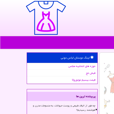
لینک دوستان لباس دونی
حوزه های انتخابیه مجلس
فیش حج
قیمت بیسیم موتورولا
پربیننده ترین ها
چه طور از الیاف طبیعی و پوست حیوانات، به منسوجات مدرن و
هوشمند رسیدیم؟