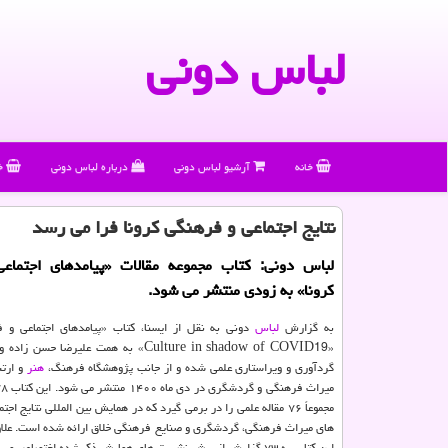
لباس دونی
خانه
آرشیو لباس دونی
درباره لباس دونی
خ
نتایج اجتماعی و فرهنگی کرونا فرا می رسد
لباس دونی: کتاب مجموعه مقالات «پیامدهای اجتماع
کرونا» به زودی منتشر می شود.
به گزارش
لباس
دونی به نقل از ایسنا، کتاب «پیامدهای اجتماعی و ف
«Culture in shadow of COVID19» به همت علیرضا 
گردآوری و ویراستاری علمی شده و از جانب پژوهشگاه فرهنگ،
هنر
و ارتب
مجموعاً ۷۶ مقاله علمی را در برمی گیرد که در همایش بین المللی نتایج اج
های میراث فرهنگی، گردشگری و صنایع فرهنگی خلاق ارائه شده است. علاوه
این کتاب به ۷۳ گزارش از پیش نشست های همایش ذکرشده اختصاص می یابد.