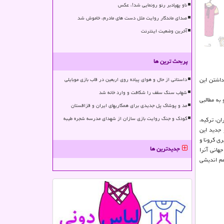
ناو پهپادبر رنو رونمایی شد!، عکس
صدای ماندگار روایت مثل دست های مادرم، خاموش شد
آخرین وضعیت اینترنت
پربحث ترین ها
داشتن این
داستانی از حال و هوای پیاده روی اربعین در قاب بازی موبایلی
شهاب سنگ سقف را شکافت و وارد خانه شد
به مطالبی
مد و پوشاک پل جدیدی برای همکاریهای ایران و قزاقستان
کودک و جنگ روایت بازی سازان از شهدای مدرسه شجره طیبه
ان، ترکیه،
 جدید این
ی کرونا و
جدیدترین ها
هانی آنرا
هم اندیشی