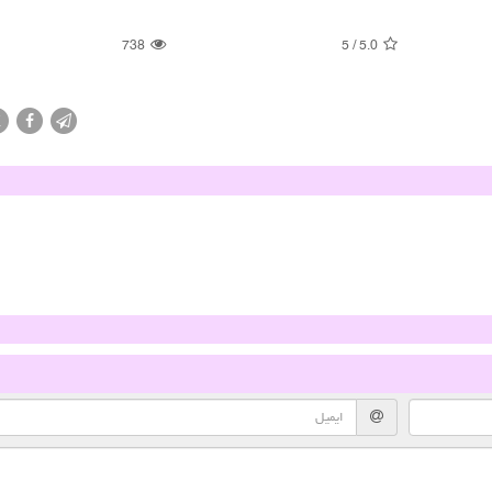
738
5
/
5.0
X