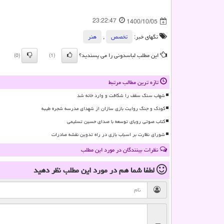
23:22:47
1400/10/05
تگهای خبر:
تخصص
,
هنر
این مطلب لباسدونی را می پسندید؟
(0)
(1)
تازه ترین مطالب مرتبط
شهاب سنگ سقف را شکافت و وارد خانه شد
کودک و جنگ روایت بازی سازان از شهدای مدرسه شجره طیبه
کتاب صوتی رویای توسعه با صدای حسین تسلیمی
شورای نظارت بر اسباب بازی در راه تدوین نقشه صادرات
نظرات بینندگان در مورد این مطلب
لطفا شما هم
در مورد این مطلب
نظر دهید