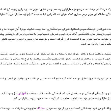
زارت فرهنگ و ارشاد اسلامی موضوع بازآرایی رسانه ای در کشور عنوان شد و دراین زمینه نیز اقدا
ی سامانه ای برای جمع سپاری تحت عنوان هم اندیشی آماده شده تا بتوانیم بعد از دریافت نظرات
شده شوراهای فرهنگ عمومی استانها، شورای سیاستگذاری ائمه جمعه فعالیت خودرا آغاز نموده اند و
شی و پژوهش های دانشگاهی آماده کرده ایم و همزمان تحقیقاتی را با تعدادی از مراکز پژوهشی پیش 
یز نظرات صاحب نظران مورد استفاده قرار گرفته است و ظرفیت های بسیج و انجمن اسلامی دانش آ
لف و تهران انجام می شود.
 ۸۰۰ نفر بصورت مستقیم و غیرمستقیم دریافت شده و تلاش نموده ایم تا سخنان و نظرات تمام افراد شنیده شود. بار اصلی با
 جهت دستیابی با ساختار لازم است. بخش های دولتی ممکنست بتوانند به طرح ها، ساختار و سند من
طی که فعالان و خبرگان از ابتدا در تدوین و آماده سازی حضور و شرکت داشته باشند، مشارکت آنها
در این راستا چهار تحلیل بودجه آماده کرده ایم که سه تحلیل در قالب های نهادی، موضوعی و استان
ا و ردیف های فرهنگی در سرفصل های غیرفرهنگی مانند دفاعی، صنعت و
آموزش
نیز وجود دارد.
یز سازگاری تخصیص بودجه با اولویت های در نظر گرفته شده، مورد بررسی قرار می گیرد.
 اقدام می شود؛ به شکلی که منابع خارج از بودجه عمومی،
دستگاه
های رسمی، شرکت ها، مؤسسات عم