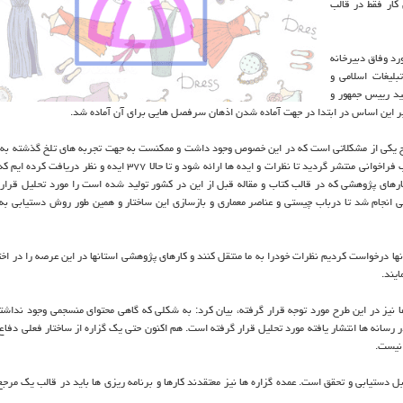
کار فقط در قالب
رد وفاق دبیرخانه
بلیغات اسلامی و
ید رییس جمهور و
بر این اساس در ابتدا در جهت آماده شدن اذهان سرفصل هایی برای آن آماده شد.
طرح یکی از مشکلاتی است که در این خصوص وجود داشت و ممکنست به جهت تجربه های تلخ گذشته به 
ارهای پژوهشی که در قالب کتاب و مقاله قبل از این در کشور تولید شده است را مورد تحلیل قرار 
 های مشورتی انجام شد تا درباب چیستی و عناصر معماری و بازسازی این ساختار و همین طور روش دستیابی ب
نها درخواست کردیم نظرات خودرا به ما منتقل کنند و کارهای پژوهشی استانها در این عرصه را در اختی
ایند.
ها نیز در این طرح مورد توجه قرار گرفته، بیان کرد: به شکلی که گاهی محتوای منسجمی وجود نداشته
 رسانه ها انتشار یافته مورد تحلیل قرار گرفته است. هم اکنون حتی یک گزاره از ساختار فعلی دفاع 
 نیست.
، بدون تحول و قابل دستیابی و تحقق است. عمده گزاره ها نیز معتقدند کارها و برنامه ریزی ها باید در قالب یک مر