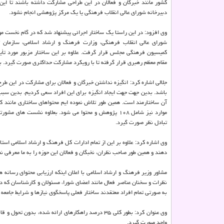
کشور مانند خبرگان و فعالان در این طراحی مشارکت داشته باشند تا این 
دبیرخانه شورای عالی انقلاب فرهنگی یا یک مرکز پژوهشی انجام نشود.
وی افزود: در این راستا یک ساختار اجرائی پیشنهاد شد که در گام نخست مو
شورای عالی انقلاب فرهنگی، وزارت فرهنگ و ارشاد اسلامی، سازمان ت
کمیسیون فرهنگی مجلس قرار گرفت. علاوه بر این ساختار مزبور مورد تأی
مقام معظم رهبری قرار گرفته تا با رویکرد مشارکت حداکثری صورت گیرد. 
جلالی اشاره کرد: انگیزه نداشتن خبرگان و فعالان برای مشارکت در این 
آن ساختارمند است. همین طور تلاش نموده ایم محتواهای ساختاری مانند ک
موارد نیز شامل ۱۰۸ پژوهش و محتوا می شود. بعلاوه نشست
تبادل نظر صورت گیرد.
وی اشاره کرد: علاوه بر این از تمام ادارات کل فرهنگ و ارشاد اسلامی استا
دهند و همین طور صاحب نظران، نخبگان و فعالان این حوزه را به ما معرفی نم
مشاور وزیر فرهنگ و ارشاد اسلامی با اعلان اینکه ارزیابی محتوای رسانه 
نظرات و سخنان عناصر فعال مانند اعضای شورا، مسئولان و کارشناسان که در
به صورتی تمام افراد معتقدند ساختار فعلی پاسخگوی نیازها و شرایط جامعه
وی عنوان کرد: بطور کلی ۳۵ درصد راهکارهای ارائه شده
واحد صورت گیرد.