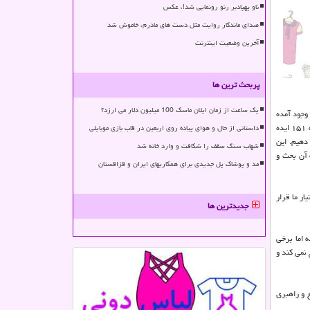
ناو پهپادبر رنو رونمایی شد!، عکس
صدای ماندگار روایت مثل دست های مادرم، خاموش شد
آخرین وضعیت اینترنت
پربحث ترین ها
یک ساعت از زمان ایلان ماسک 100 میلیون دلار می ارزد؟
وجود آمده
باشد. بدین جهت جهت ایجاد انگیزه برای این افراد سعی کردیم. بدین سبب فراخوانی منتشر گردید تا نظرات و ایده ها ارائه شود و تا حالا ۳۷۷ ایده و نظر دریافت کرده ایم که ۱۵۱ ایده
داستانی از حال و هوای پیاده روی اربعین در قاب بازی موبایلی
دهیم. این
شهاب سنگ سقف را شکافت و وارد خانه شد
ه آن بحث و
مد و پوشاک پل جدیدی برای همکاریهای ایران و قزاقستان
ار ما قرار
جدیدترین ها
 اما برخی
نمی کند و
جع و راهبری