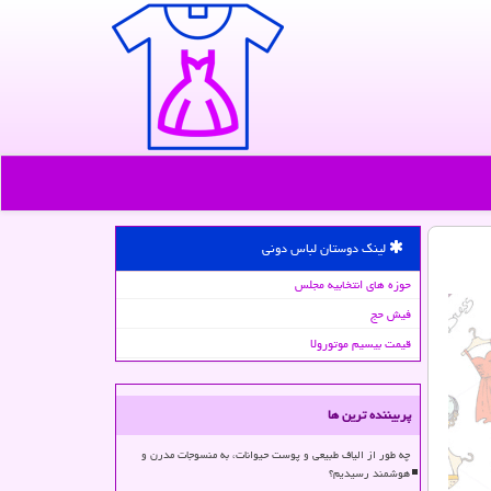
لینک دوستان لباس دونی
حوزه های انتخابیه مجلس
فیش حج
قیمت بیسیم موتورولا
پربیننده ترین ها
چه طور از الیاف طبیعی و پوست حیوانات، به منسوجات مدرن و
هوشمند رسیدیم؟