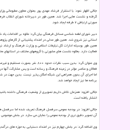
جلالی اظهار نمود: با استقرار فرشاد مهدی پور بعنوان معاون مطبوعاتی و
گرفته و نشست هایی اجرا شد. همین طور در دبیرخانه شورای انقلاب فرهنگ
صورتی ارتباطی ۲ طرفه ایجاد شود.
دبیر شورای لطمه شناسی مسائل فرهنگی بیان کرد: علاوه بر اقدامات یاد 
استانی نیز شروع شد. همین طور مدلی در امتداد پشتیبانی از کارهای پژوه
همین طور بوسیله ادارات کل تبلیغات اسلامی و وزارت فرهنگ و ارشاد ن
فعالیت دارد. بعلاوه نشست های مشورتی با گروههای مختلف در استانهای مخت
وی عنوان کرد: بدین سبب نظرات حدود
فعالان و عناصر مؤثر در زمینه فرهنگ و رسانه است و پس مشارکت آنها در
اما اجرای آن بدون همراهی این شبکه امکان پذیر نیست. بدین جهت در شرای
برنامه ها نیز ایجاد خواهد شد.
جلالی افزود: همزمان تلاش داریم تصویری از وضعیت فرهنگی داشته باشیم. 
انتشار یافته است.
جلالی افزود: در بودجه عمومی سرفصل فرهنگ تعریف شده اما سرفصل ه
آن تصویر دقیق تری از بودجه عمومی را نمایان می سازد. در بخش موضوعی ن
وی اضافه کرد: در بخش چهارم نیز در امتداد دستیابی به حوزه های درآمدی