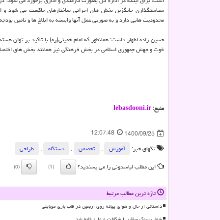
است، برای اینکه در اداره کل بصورت کارمندی و اداری برخورد می شود، در 
سیاستگذاری جایگزین بخش های اجرائی ساختارهای حاکمیت می شود و این
محدودیت هایی دارد و به صورتی عمل آنها وابسته به ابلاغ ها و تامین بو
حسین زاده اظهار داشت: همانطور که امام خمینی(ره) با تاکید بر توان هست
قوت و جهش جمهوری اسلامی در بخش فرهنگی نیز همانند بخش های اقتصادی
منبع:
lebasdooni.ir
12:07:48
1400/09/25
تگهای خبر:
آموزش
,
تخصص
,
دستگاه
,
طراحی
این مطلب لباسدونی را می پسندید؟
(0)
(1)
تازه ترین مطالب مرتبط
داستانی از حال و هوای پیاده روی اربعین در قاب بازی موبایلی
شهاب سنگ سقف را شکافت و وارد خانه شد