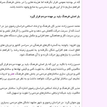
که در بودجه عمومی قرار نگرفته اما هزینه هایی را در بخش فرهنگ صرف م
فراهم سازیم تا از این طریق دسترسی به منابع وجود داشته باشد.
بار اصلی فرهنگ باید بر عهده مردم قرار گیرد
محمد حسین زاده، مدیر کل فرهنگ و ارشاد اسلامی خراسان رضوی نیز در این
است که از سرعت حرکت کاهش می دهد و حتی ماشین را گرفتار نقص و تصادف 
بردن سرعت کار و هماهنگی، هم افزایی و مکمل بودن میان دستگاه های مخت
وی افزود: باتوجه به گستره کارهای فرهنگی در سراسر کشور و جریان های مرد
قطع است، هم افزایی شکل نگرفته و به تعبیری زمینه رشد را فراهم نمی
متناسب با نیازهای روز حرکت کرده و با آن هماهنگ شود.
حسین زاده با تاکید بر این که بار اصلی فرهنگ باید بر عهده مردم قرار گی
حاکمیتی گام برداشته ایم و کمک به تقویت کمی و کیفی نهادها و ساختارها
کمی و جریان سازی ساختارهای مردمی در بخش های فرهنگ،
هنر
و ادبیات 
نماییم، این ساختار توانایی حرکت نخواهد داشت و به نظر من مسیری بی راه
مدیر کل فرهنگ و ارشاد اسلامی خراسان رضوی اشاره کرد: ساختار مردمی د
حاکمیت باید شبکه ارتباطی ساختارهای مردمی را تقویت و تسهیل کند.
وی عنوان کرد: در خراسان رضوی و شهر مشهد تشکل های مردمی بسیاری فعالی