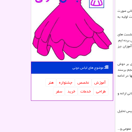
ماتی صورت
 اولیه به
 نشست های
برده ایم.
موزان نیز
زسازی بر دوش
موضوع های لباس دونی
سجم برسند
 در ادامه
آموزش
تخصص
جشنواره
هنر
طراحی
خدمات
خرید
سفر
ی ارائه و
 پس تحلیل
ومی و...