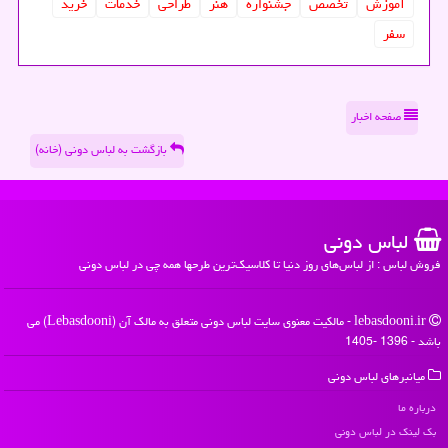
آموزش
تخصص
جشنواره
هنر
طراحی
خدمات
خرید
سفر
صفحه اخبار
بازگشت به لباس دونی (خانه)
لباس دونی
فروش لباس : از لباس‌های روز دنیا تا کلاسیک‌ترین طرحها همه چی در لباس دونی
lebasdooni.ir - مالکیت معنوی سایت لباس دونی متعلق به مالک آن (Lebasdooni) می
باشد - 1396 -1405
میانبرهای لباس دونی
درباره ما
بک لینک در لباس دونی