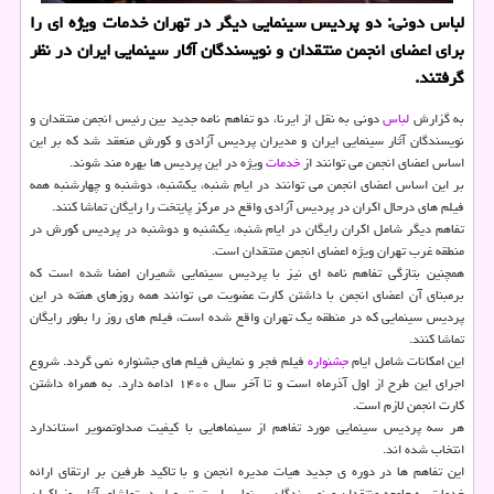
لباس دونی: دو پردیس سینمایی دیگر در تهران خدمات ویژه ای را
برای اعضای انجمن منتقدان و نویسندگان آثار سینمایی ایران در نظر
گرفتند.
به گزارش
لباس
دونی به نقل از ایرنا، دو تفاهم نامه جدید بین رئیس انجمن منتقدان و
نویسندگان آثار سینمایی ایران و مدیران پردیس آزادی و کورش منعقد شد که بر این
اساس اعضای انجمن می توانند از
خدمات
ویژه در این پردیس ها بهره مند شوند.
بر این اساس اعضای انجمن می توانند در ایام شنبه، یکشنبه، دوشنبه و چهارشنبه همه
فیلم های درحال اکران در پردیس آزادی واقع در مرکز پایتخت را رایگان تماشا کنند.
تفاهم دیگر شامل اکران رایگان در ایام شنبه، یکشنبه و دوشنبه در پردیس کورش در
منطقه غرب تهران ویژه اعضای انجمن منتقدان است.
همچنین بتازگی تفاهم نامه ای نیز با پردیس سینمایی شمیران امضا شده است که
برمبنای آن اعضای انجمن با داشتن کارت عضویت می توانند همه روزهای هفته در این
پردیس سینمایی که در منطقه یک تهران واقع شده است، فیلم های روز را بطور رایگان
تماشا کنند.
این امکانات شامل ایام
جشنواره
فیلم فجر و نمایش فیلم های جشنواره نمی گردد. شروع
اجرای این طرح از اول آذرماه است و تا آخر سال ۱۴۰۰ ادامه دارد. به همراه داشتن
کارت انجمن لازم است.
هر سه پردیس سینمایی مورد تفاهم از سینماهایی با کیفیت صداوتصویر استاندارد
انتخاب شده اند.
این تفاهم ها در دوره ی جدید هیات مدیره انجمن و با تاکید طرفین بر ارتقای ارائه
خدمات به جامعه منتقدان و نویسندگان سینمایی است. تسهیل در تماشای آثار روز اکران