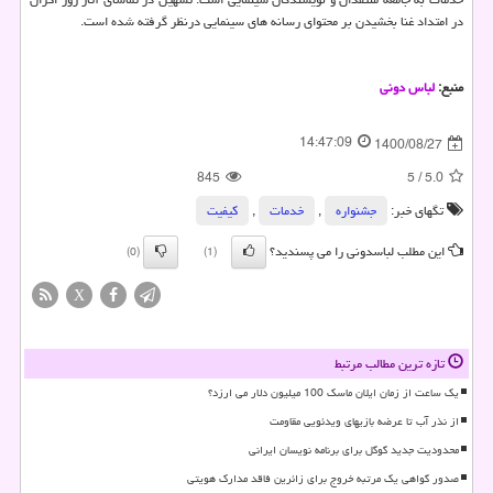
در امتداد غنا بخشیدن بر محتوای رسانه های سینمایی درنظر گرفته شده است.
منبع:
لباس دونی
14:47:09
1400/08/27
845
5
/
5.0
تگهای خبر:
جشنواره
,
خدمات
,
كیفیت
این مطلب لباسدونی را می پسندید؟
(0)
(1)
X
تازه ترین مطالب مرتبط
یک ساعت از زمان ایلان ماسک 100 میلیون دلار می ارزد؟
از نذر آب تا عرضه بازیهای ویدئویی مقاومت
محدودیت جدید گوگل برای برنامه نویسان ایرانی
صدور گواهی یک مرتبه خروج برای زائرین فاقد مدارک هویتی