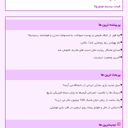
قیمت بیسیم موتورولا
پربیننده ترین ها
چه طور از الیاف طبیعی و پوست حیوانات، به منسوجات مدرن و هوشمند رسیدیم؟
ناو پهپادبر رنو رونمایی شد!، عکس
صدای ماندگار روایت مثل دست های مادرم، خاموش شد
آخرین وضعیت اینترنت
پربحث ترین ها
نسل جدید بازی سازان ایرانی از دانشگاه می آیند؟
دیسک ها را نکشید، اعتراض گیمرها به پایان نسخه فیزیکی بازیها
یک ساعت از زمان ایلان ماسک 100 میلیون دلار می ارزد؟
داستانی از حال و هوای پیاده روی اربعین در قاب بازی موبایلی
جدیدترین ها