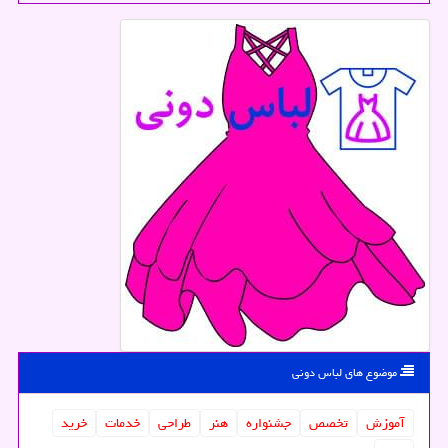
موضوع های لباس دونی
آموزش
تخصص
جشنواره
هنر
طراحی
خدمات
خرید