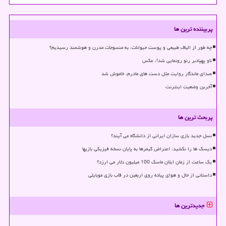
پربیننده ترین ها
چه طور از الیاف طبیعی و پوست حیوانات، به منسوجات مدرن و هوشمند رسیدیم؟
ناو پهپادبر رنو رونمایی شد!، عکس
صدای ماندگار روایت مثل دست های مادرم، خاموش شد
آخرین وضعیت اینترنت
پربحث ترین ها
نسل جدید بازی سازان ایرانی از دانشگاه می آیند؟
دیسک ها را نکشید، اعتراض گیمرها به پایان نسخه فیزیکی بازیها
یک ساعت از زمان ایلان ماسک 100 میلیون دلار می ارزد؟
داستانی از حال و هوای پیاده روی اربعین در قاب بازی موبایلی
جدیدترین ها