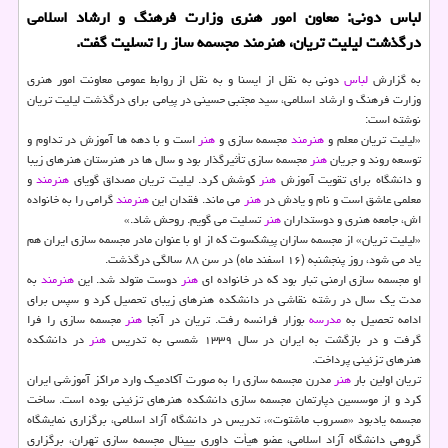
لباس دونی: معاون امور هنری وزارت فرهنگ و ارشاد اسلامی
درگذشت لیلیت تریان، هنرمند مجسمه ساز را تسلیت گفت.
به گزارش
لباس
دونی به نقل از ایسنا و به نقل از روابط عمومی معاونت امور هنری
وزارت فرهنگ و ارشاد اسلامی، سید مجتبی حسینی در پیامی برای درگذشت لیلیت تریان
نوشته است:
«لیلیت تریان معلم و
هنرمند
مجسمه سازی و
هنر
است و با دهه ها آموزش در تداوم و
توسعه روند و جریان
هنر
مجسمه سازی تأثیرگذار بود و سال ها در هنرستان هنرهای زیبا
و دانشگاه برای تقویت آموزش
هنر
كوشش كرد. لیلیت تریان مصداق گویای
هنرمند
و
معلمی عاشق است و نام و یادش در
هنر
می ماند. فقدان این
هنرمند
گرامی را به خانواده
اش، جامعه هنری و دوستداران
هنر
تسلیت می گویم. روحش شاد.»
«لیلیت تریان» از مجسمه سازان پیشكسوت كه از او با عنوان مادر مجسمه سازی ایران هم
یاد می شود، روز پنجشنبه (۱۶ اسفند ماه) در سن ۸۸ سالگی درگذشت.
او مجسمه سازی ارمنی تبار بود كه در خانواده ای
هنر
دوست متولد شد. این
هنرمند
به
مدت یك سال در رشته نقاشی در دانشكده هنرهای زیبای تحصیل كرد و سپس برای
ادامه تحصیل به
مدرسه
بوزار فرانسه رفت. تریان در آنجا
هنر
مجسمه سازی را فرا
گرفت و در بازگشت به ایران در سال ۱۳۳۹ شمسی به تدریس
هنر
در دانشكده
هنرهای تزئینی پرداخت.
تریان اولین بار
هنر
مدرن مجسمه سازی را به صورت آكادمیك وارد مراكز آموزشی ایران
كرد و از موسسین دپارتمان مجسمه سازی دانشكده هنرهای تزئینی بوده است. ساخت
مجسمه یادبود «مسروب ماشتوت»، تدریس در دانشگاه آزاد اسلامی، برگزاری نمایشگاه
گروهی دانشگاه آزاد اسلامی، عضو هیأت داوری بیینال مجسمه سازی تهران، برگزاری