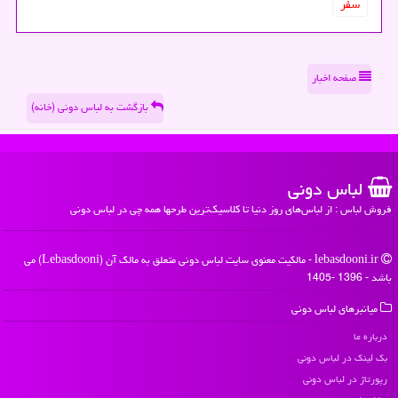
سفر
صفحه اخبار
بازگشت به لباس دونی (خانه)
لباس دونی
فروش لباس : از لباس‌های روز دنیا تا کلاسیک‌ترین طرحها همه چی در لباس دونی
lebasdooni.ir - مالکیت معنوی سایت لباس دونی متعلق به مالک آن (Lebasdooni) می
باشد - 1396 -1405
میانبرهای لباس دونی
درباره ما
بک لینک در لباس دونی
رپورتاژ در لباس دونی