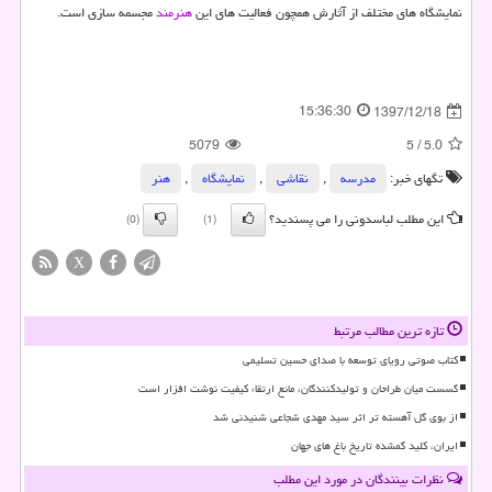
نمایشگاه های مختلف از آثارش همچون فعالیت های این
هنرمند
مجسمه سازی است.
15:36:30
1397/12/18
5079
5
/
5.0
تگهای خبر:
مدرسه
,
نقاشی‌
,
نمایشگاه
,
هنر
این مطلب لباسدونی را می پسندید؟
(0)
(1)
X
تازه ترین مطالب مرتبط
کتاب صوتی رویای توسعه با صدای حسین تسلیمی
گسست میان طراحان و تولیدکنندگان، مانع ارتقاء کیفیت نوشت افزار است
از بوی گل آهسته تر اثر سید مهدی شجاعی شنیدنی شد
ایران، کلید گمشده تاریخ باغ های جهان
نظرات بینندگان در مورد این مطلب