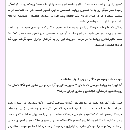
کشور پایین تر است و ما باید تلاش نماییم این سطح را ارتقا دهیم؛ چونکه روابط فرهنگی
زمینه ساز دیگر روابط ما همچون روابط اقتصادی با این کشور است. هر چه شناخت از ما
بیشتر شود و ما در میان مردم یک جامعه پذیرفته تر شویم، محصول اقتصادی ما هم
راحت در بازار آنجا عرضه می شود.
زمانی که ما روابط فرهنگی را در وجوه مختلف عمق بخشی نماییم، عمق نفوذ ما در جامعه
بیشتر و پایدارتر می شود. در این حالت اگر چهره سیاسی این کشور هم تغییر کند، به
علت تأثیرگذاری روابط ما بر مردم سوریه، این روابط گرفتار تزلزل نمی گردد چون که
مردم همیشه هستند.
سوریه باید وجوه فرهنگی ایران را بهتر بشناسد
*با توجه به روابط سیاسی که با دولت سوریه داریم، آیا مردم این کشور هم نگاه کاملی به
رویدادهای فرهنگی، اجتماعی و هنری ایران دارند؟
خیر، نگاه آنها هم نقص دارد؛ همانطور که ما شناخت کافی از آنها نداریم. در اینباره باید
اعتراف نماییم که ما در شناساندن خودمان کوتاهی کردیم و وظیفه رایزنی نهادهای
فرهنگی همین است که تصویر مترقی فرهنگ معاصر ایران را به جهان مخاطب نشان دهد
و در اینباره باید تلاش بیشتری نماییم. متاسفانه خیلی از سوری ها تصویر و تصوری دقیق
از ما ندارند و ما را تنها در غالب ایدئولوژی می بینند و بعضی ها فقط موضوعات نظامی و