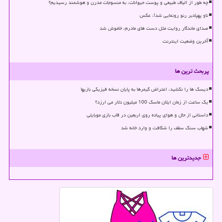
چه طور از الیاف طبیعی و پوست حیوانات، به منسوجات مدرن و هوشمند رسیدیم؟
ناو پهپادبر رنو رونمایی شد!، عکس
صدای ماندگار روایت مثل دست های مادرم، خاموش شد
آخرین وضعیت اینترنت
پربحث ترین ها
دیسک ها را نکشید، اعتراض گیمرها به پایان نسخه فیزیکی بازیها
یک ساعت از زمان ایلان ماسک 100 میلیون دلار می ارزد؟
داستانی از حال و هوای پیاده روی اربعین در قاب بازی موبایلی
شهاب سنگ سقف را شکافت و وارد خانه شد
جدیدترین ها