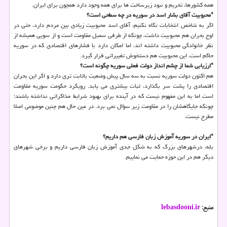
همه کشورها، تحریم و نبود زیرساخت ها برای همه وجود دارد همچون برای ایران.
*محبوبیت آقای بشار اسد در سوریه در چه سطحی است؟
اگر به شاخص انتخابات نگاه نکنیم، آقای اسد محبوبیت زیادی بین مردم دارد، حتی در
اوج بحران هم محبوبیت داشت، چونکه از طرفی سمبل مقاومت است و از سویی همیشه از
نظر خانوادگی محبوبیت داشته اند، اما امکان دارد با فشارهای اقتصادی که در سوریه
حاکم است، این محبوبیت هم دستخوش تغییراتی قرار گیرد.
*ارزیابی شما از چشم انداز دولت فعلی سوریه چگونه است؟
هم اکنون دولت سوریه نسبت به سه سال پیش وضعیت باثابت تری دارد و اگر این بحران
اقتصادی را پشت سر بگذارد، ثبات بیشتری می یابد. رویکرد حکومت سوریه مقاومت
است اما به این مفهوم نیست که در آینده برای بهبود شرایط مذاکراتی نداشته باشند؛
چونکه جایگاهشان را در مقاومت زیر سؤال نمی برد. در عین حال هم چنین موضوعی اصلا
مطرح نیست.
*ایران در سوریه آموزش زبان فارسی هم داریم؟
بله، درشهرهای بزرگ که به شکل جدی آموزش زبان فارسی داریم و برخی شهرهای
دیگر هم در این حوزه حمایت می نماییم.
منبع:
lebasdooni.ir