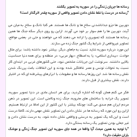
رسانه ها جریان زندگی را در سوریه به تصویر بکشند
*رسانه در درست یا غلط نشان دادن تصویر واقعی از سوریه چقدر اثرگذار است؟
دوربین ها جزو جداناشدنی سلاح ها و تانک ها هستند. هر کجا تانک و سلاح به میان می
آیند، دوربین ها را هم سوار بر خود می آورند. ازاین رو روی دیگر سکه جنگ ها همین
رسانه ها هستند که تصویری را ارائه می دهند که می خواهند و حتی در بعضی مواقع،
تصاویر غیرواقعی از شرایط یک کشور جنگ زده می سازند.
این مورد درباره سوریه شاید نسبت به جاهای دیگر، بیشتر نمود داشته باشد؛ برای مثال
حوادث «بیداری اسلامی» یا به اصطلاح «بهار عربی» در منطقه و برای همه دنیا حساسیت
بالایی داشتند. سرنوشت این جریانات مشخص نبود، حتی کشورهای غربی در ابتدای کار
نسبت به تحولات تونس و مصر غافلگیر شده بودند و این اتفاقات باعث پررنگ شدن
نقش رسانه ها شد. این روزها رسانه ها و مطبوعات با ابزارهای پیشرفته ای که در اختیار
دارند، نقش بیشتری از قبل دارند.
فکر می کنم همان گونه که اشاره کردید، برای هر انسان عادی در دنیا تصویر سوریه،
تصویر یک خرابه با ساختمان های مخروبه، جنگ زده وناامنی است. این تصویر در ذهن
مردم ایران هم صدق می کند؛ چونکه بیشتر با این کشور از این لحاظ در ارتباط هستیم.
ازاین رو این مورد که رسانه ها در نشان دادن این تصاویر نقش مهمی دارند، کاملا درست
است و این که یک تصویر به درستی و واقعی نشان داده شود، به درست نشان دادن و
غیر جعلی بودن تصاویر یک رسانه بستگی دارد.
*با توجه به همین مبحث آیا واقعا در همه جای سوریه این تصویر جنگ زدگی و موشک
باران حقیقت دارد؟