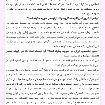
اساسی و مذاکرات راحت است؛ چونکه انتخابات آقای اسد تمام شده و از نظر فرصت
زمانی مشکلی ندارند. به همین شکل دولت ادامه می دهد، مگر این که تحولی در یکی از
جبهه ها رخ دهد.
*وضعیت خروج آمریکا و ماندگاری دولت ترکیه در سوریه چگونه است؟
باید دید خروج آمریکایی ها در اخبار چقدر صحت دارد ولی اگر به حقیقت بپیوندد، در
مجموع به نفع نظام سوریه است. درباره ترکیه هم شواهد مبین ماندن فعلی این دولت می
باشد. درباره همین مبحث اقداماتی هم انجام داده است. همچون زبان ترکی را رسمی
کرده اند و پول رایج ترکیه را در منطقه حضورشان رواج داده اند. اما همه این موضوعات
به شرایط سوریه بستگی دارد و اگر همه چیز به آرامی پیش رود و دولت بتواند کاری کند،
این کارهای ترکیه هم بی نتیجه خواهند ماند.
*حضور اقتصادی ایران در سوریه چگونه است؟ آیا درست است که می گویند حضور
اقتصادی ترکیه از ما بیشتر است؟
این که ما در سوریه حضور اقتصادی داشته باشیم یک مساله است و این که چه کشوری
غیر از ما حضور دارد، یک مطلب دیگر است.
ترکیه حضور اقتصادی ای در این کشور ندارد اما طبق آمار انتشار یافته از روابط اقتصادی
ترکیه، نشانگر این است که حضورش در سوریه از ایران بیشتر است، درحالی که در این
آمار ترکیه، مناطقی را که تحت نفوذ خودش است محاسبه کرده و این محاسبات از اختیار
دولت سوریه خارج است. مبحث دیگر، مساله قاچاق است که واردات در گذرگاه ها تحت
اختیار دولت سوریه نیست و نباید در آمار منتشر شود. همینطور در آینده بازسازی سوریه
هم بعید است که ترکیه نقش مهمی داشته باشد، مگر این که عوامل سیاسی خیلی ریشه
ای تغییر کنند. در نهایت این گونه نیست که ایران هم اصلا حضور اقتصادی در سوریه
نداشته باشد اما موانع کار اقتصادی برای ایران زیاد است و نه تنها برای ما بلکه برای