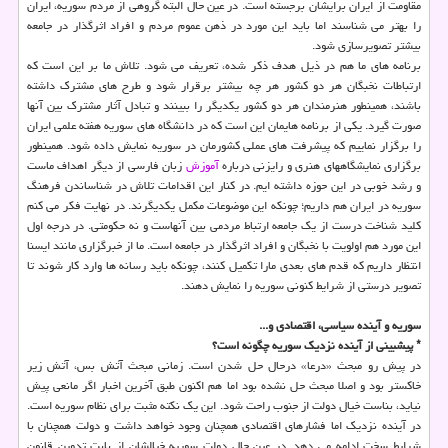
مقاومت از ایران برایشان برجسته است. در عین حال البته گروهی از مردم سوریه، ایران
را بهتر می شناسند اما باید این مورد در ذهن عموم مردم و افراد اثرگذار در جامعه
بیشتر تصویرسازی شود.
برنامه های ما هم در ذیل هدف ذکر شده، تعریف می شود. تلاش ما بر این است که
ارتباطات نخبگان هر دو کشور هر چه بیشتر برقرار شود و طرح های مشترک داشته
باشند، همینطور هنرمندان هر دو کشور یکدیگر را ببینند و تبادل آثار مشترک بین آنها
صورت گیرد. یکی از برنامه هایمان این است که در دانشگاه های سوریه هفته علمی ایران
را برگزار نماییم که پیشرفت های عملی کشورمان در سوریه نمایش داده شود. همینطور
برگزاری نمایشگاههای هنری و رایزنی درباره
آموزش
زبان فارسی از دیگر اهداف ماست
و رشد خوبی در این حوزه داشته ایم. در کنار این اقدامات تلاش در شناساندن فرهنگ
سوریه در ایران هم داریم؛ چونکه این موضوعات مکمل یکدیگرند. در نهایت فکر می کنم
کلید شناخت درست از یک جامعه ارتباط مردمی بین آنهاست و نه حکومتی. در درجه اول
این مورد هم اولویت با نخبگان و افراد اثرگذار در جامعه است. ما از خبرگزاری مانند ایسنا
انتظار داریم که قدم های بعدی مارا تکمیل کنند، چونکه باید رسانه ها وارد کار شوند تا
تصویر درستی از شرایط کنونی سوریه را نمایش دهند.
سوریه و آینده سیاسی، اقتصادی و...
* پیشبینی از آینده نزدیک سوریه چگونه است؟
در پیش رو مبحث «درعا» درحال حل شدن است. زمانی مبحث آتش بس، آتش زیر
خاکستر بود و اصلا مبحث حل نشده بود اما هم اکنون طبق آخرین اخبار اگر مانعی پیش
نیاید، بناست خیال دولت از جنوب راحت شود. این یک نکته مثبت برای نظام سوریه است.
در آینده نزدیک اما فشارهای اقتصادی همچنان وجود خواهد داشت و دولت همچنان با
شرایط سخت ادامه می دهد. در عین حال دولت سوریه خیالشان از بابت تدوین قانون