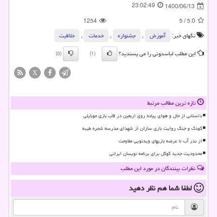
23:02:49
1400/06/13
1254
5
/
5.0
تگهای خبر:
آموزش
,
جشنواره
,
خدمات
,
خلاقیت
این مطلب لباسدونی را می پسندید؟
(0)
(1)
X
تازه ترین مطالب مرتبط
داستانی از حال و هوای پیاده روی اربعین در قاب بازی موبایلی
کودک و جنگ روایت بازی سازان از شهدای مدرسه شجره طیبه
از نذر آب تا عرضه بازیهای ویدئویی مقاومت
محدودیت جدید گوگل برای برنامه نویسان ایرانی
نظرات بینندگان در مورد این مطلب
لطفا شما هم
نظر دهید