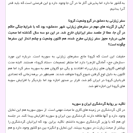
به کشور ما دارد اما پذیرش آثار ما در آن جا وجود دارد و این فرصتی است که باید قدر
آنرا بدانیم.
سفر زیارتی به دمشق در گرو وضعیت کرونا
*یکی از گزینه های مهم در سفرهای زیارتی، شهر «دمشق» بود که با شرایط جنگی حاکم
در آن جا، عملا از مقصد سفر ایرانیان خارج شد. در این دو سه سال گذشته اما صحبت
هایی درباره مجوز سفر زیارتی مطرح شده، هم اکنون وضعیت و چشم انداز این سفرها
چگونه است؟
حقیقت این است که کرونا مانع سفرهای زیارتی به سوریه است. درباره این مورد
«سازمان حج» آمادگی لازم را دارد اما منتظر تصمیمات «ستاد کرونا» هستند. البته مدت
کوتاهی کاروان های زیارتی راه افتادند و یکی دو کاروان هم به سوریه سفر کرد اما هم
اکنون به دلیل اوج گرفتن شیوع کرونا متوقف شدند. همینطور در برهه زمانی که تعدادی
قربانیان کرونا در ایران کم شد، قرار بر صدور اجازه بود اما باردیگر با افزایش سویه
های کرونا این اجازه لغو شد.
تاکید بر روابط گردشگری ایران و سوریه
در کل، گردشگری در زمینه های کاری ما مبحث مهمی است. از سوی سوریه هم این تمایل
وجود دارد و آنها علاقه دارند گردشگری بین ایران و سوریه افزایش پیدا کند. در جلسه
ای هم که با وزیر گردشگری سوریه داشتم، تاکید براین بود که ایرانیان گردشگری را
بیشتر از مبحث زیارت در سوریه ببینند. این تمایل و انگیزه بین دو کشور وجود دارد و هم