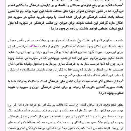
*همیشه تاکید برای رفع نیازهای معیشتی و اقتصادی بر نیازهای فرهنگی یک کشور تقدم
می گیرد که در کشور خودمان هم در دوره های مختلف شاهد این مورد بوده ایم که همین
مساله باعث غفلت فرهنگی در ایران شده است. با وجود شرایط جنگی در سوریه هم
امکان دارد گرفتار این غفلت شوند، برای جبران این غفلت فرهنگی در سوریه که بطور
قطع تبعات اجتماعی خواهد داشت، برنامه ای وجود دارد؟
بله، در سالهای اخیر این غفلت رخ داده اما امیدواریم در دولت جدید این نقص جبران
شود. حقیقتا این امکان وجود داشت که همکاری بیشتری از جانب
دستگاه
دیپلماسی ایران
برای این مورد صورت گیرد اما این اتفاق نیفتاد و اگر همکاری دولت و دوستان بود شاید
شاهد نتایج بهتری بودیم. حتی این گله از جانب نیروهایی که در سوریه می جنگند وجود
دارد، چون که آنها فرصت ندارند به فرهنگ سازی بپردازند و مشغول وظیفه نظامی اشان
هستند، اما این انتظار را دارند که پشت خط به فکر این مورد باشند. متاسفانه به آن شکل
که باید این اتفاق نیفتاده اما امیدواریم که رخ دهد.
*جدا از مسائل ذکر شده، مبحث دیگر، تبادل های فرهنگی است. با عنایت به اینکه شما با
بافت سوریه آشنایی دارید، آیا زمینه ای برای تبادل فرهنگی ایران و سوریه با نتیجه
مطلوب وجود دارد؟
بطور قطع وجود دارد، تبادل کلمه ای است که دلالت بر یک امر دو طرفه دارد اما اگر این
مورد بین دو کشور یک امر یک طرفه هم باشد و ایران عرضه بیشتری داشته باشد، یک
برد به حساب می آید و نباید نگران این مورد باشیم. در عین حال که این تبادل فرهنگی
وجود دارد و فرهنگ سوریه این امکان را به هنرمند ما می دهد که به خلاقیت و ایده های
نو برسد. البته مشخص است که یک کشور جنگ زده امکان عرضه فرهنگی کمتری نسبت