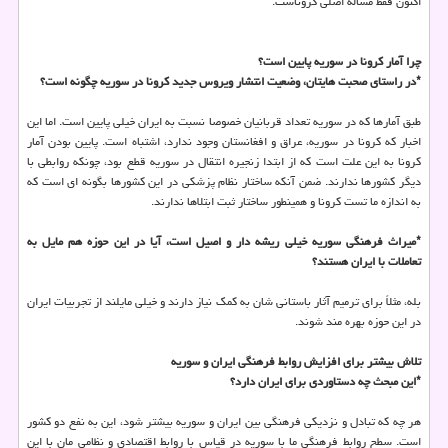
اکنون فقط مسأله اصلی کروناست.
چرا آمار کرونا در سوریه پایین است؟
*در راستای صحبت هایتان، وضعیت انتشار ویروس جدید کرونا در سوریه چگونه است؟
طبق آمارها که در سوریه تعداد قربانیان خصوصا نسبت به ایران خیلی پایین است. اما این
اخبار که کرونا در سوریه، عراق و افغانستان وجود ندارد، اشتباه است. پایین بودن آمار
کرونا به این علت است که از ابتدا زنجیره انتقال در سوریه قطع بود، چونکه روابطی با
دیگر کشورها ندارند. ضمن آنکه ساختار نظام پزشکی در این کشورها بگونه ای است که
به اندازه ما تست کرونا و همینطور ساختار ثبت ابتلاها ندارند.
*میراث فرهنگی سوریه خیلی ریشه دار و اصیل است، آیا در این حوزه هم مایل به
تعاملات با ایران هستند؟
بله، مثلاً برای ترمیم آثار باستانی شان به کمک نیاز دارند و خیلی مایلند از تجربیات ایران
در این حوزه بهره مند شوند.
تلاش بیشتر برای افزایش روابط فرهنگی ایران و سوریه
*این مبحث چه دستاوردی برای ایران دارد؟
هر چه که تبادل و نزدیکی فرهنگی بین ایران و سوریه بیشتر شود، این به نفع دو کشور
است. سطح روابط فرهنگی ما با سوریه در قیاس با روابط اقتصادی و نظامی مان با این