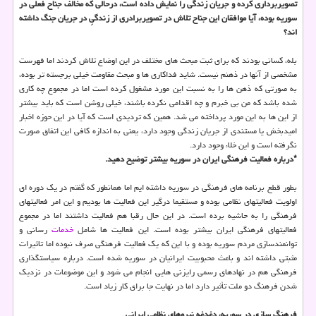
تصویربرداری کرده و جریان زندگی را نمایش داده است، درحالی که مخالف جناح فعلی در
سوریه بوده، آیا موافقان این جناح تلاش در تصویربرادری از زندگیِ در جریان جنگ داشته
اند؟
بله، کسانی بودند که برای ثبت مبحث های مختلف در این اوضاع تلاش کردند اما فهرست
مشخصی از آنها در ذهنم نیست. شاید فداکاری ها و مبحث مقاومت خیلی برجسته تر بوده،
به صورتی که ذهن ها را به نسبت این مورد مشغول کرده است اما در مجموع چه کاری
شده باشد که من بی خبرم و چه اقدامی نکرده باشند، خیلی روشن است که باید بیشتر
از این ها به این مورد پرداخته می شد. همین که تردیدی است که آیا در این حوزه اخبار
امیدبخش یا مستندی از جریان زندگی وجود دارد، یعنی به اندازه کافی این اتفاق صورت
نگرفته است و این خلاء وجود دارد.
*درباره فعالیت فرهنگی ایران در سوریه بیشتر توضیح دهید.
بطور قطع برنامه های فرهنگی در سوریه داشته ایم اما همانطور که گفتم در یک دوره ای
اولویت فعالیتهای نظامی بوده و مستقیما درگیر این فعالیت ها بودیم و این امر فعالیتهای
فرهنگی را به حاشیه برده است. در این حال رقبا هم فعالیت داشتند اما در مجموع
فعالیتهای فرهنگی ایران بیشتر بوده است. این فعالیت ها شامل
خدمات
رسانی و
توانمندسازی مردم سوریه بوده و با این که یک فعالیت فرهنگی صرف نبوده اما تاثیرات
مثبتی داشته اند و باعث محبوبیت ایرانیان در سوریه شده است. درباره سیاستگذاری
فرهنگی هم در نهادهای رسمی رایزنی هایی انجام می شود و این موضوعات در نزدیک
شدن فرهنگ دو ملت تأثیر دارد اما در نهایت جا برای کار زیاد است.
فرهنگ سازی در سوریه، دغدغه نیروهای نظامی ایرانی