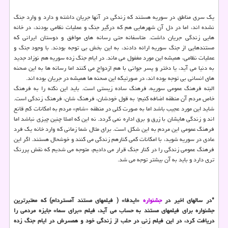
یک سری مناطق در سوریه هستند که زندگی در آنها جریان داشته و دارد و وارد جنگ
نشده اند، اما در دل آن شهرهایی هم که درگیر جنگ و عملیات نظامی بودند، در خانه
هایی زندگی جریان داشت. متاسفانه حتی رسانه های موافق و دوستان ایرانی که
مستندهایی از جنگ سوریه ارائه دادند، به این بخش بی توجه بودند. با وجود جنگ و
عملیات نظامی، همیشه این مورد مغفول می ماند. در ایام جنگ زده سوریه هم نوزاد جدید
به دنیا می آید، یا دختر و پسر جوانی با هم ازدواج می کنند اما رسانه ها به این صحنه
های انسانی بی توجه بوده اند، در صورتیکه این صحنه ها همیشه در جریان بوده اند.
البته فرهنگ عمومی سوریه، فرهنگ ساده زیستی است. باید این نکته را به فرهنگ
خاص مردم آن منطقه اضافه کنیم؛ به قول خودشان، فرهنگ شان، فرهنگ زندگی است.
شاید این مورد عجیب باشد اما به صورت کلی در منطقه «شام» مردم به امکانات کم قانع
اند و زندگی هایشان با زرق و برق اداره نمی گردد. نه این که اصلا چنین چیزی نباشد اما
فرهنگ عمومی این مردم به این شکل است. برای مثال شما زمانی که وارد خانه یک فرد
عادی در سوریه شوید، با امکانات کمی کنارهم زندگی می کنند و خوشحال هستند. اگر این
فرهنگ عمومی زندگی را در کنار جنگ قرار می دادیم، متوجه می شدیم که نقش پررنگ
تری دارد و باید به آن بیشتر توجه می شد.
*در سالهای اخیر در
جشنواره
«ایدفا» ( فیلمهای مستند آمستردام) که معتبرترین
جشنواره برای فیلمهای مستند به حساب می آید، فیلم «برای سما» جایزه مردمی را
دریافت کرد، در این فیلم زنی در حلب از زندگی خود و همسرش در ایام جنگ زده