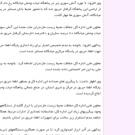
از اراضی این پناهگاه گرفتار حریق شد که با حضور محیط بانان مستقر در 
میانکاله، آتش سوزی ها مهار گشت.
معاون فنی اداره کل حفاظت محیط زیست مازندران علت عمده این آتش سوزی 
حیات وحش میانکاله ۶۰ درصد سازیل و ۴۰درصد انارستان گرفتار حریق شد.
یدالهی افزود: باتوجه به عدم تخصیص اعتبار برای راه اندازی پایگاه اطفاء ح
جهت اطفاء حریق در پاسگاه مرکزی میانکاله مستقر شده است.
ملی به این امر اختصاص داده نشده است.
وی اظهار داشت: با پیگیری های مجدانه این اداره کل و بمنظور اطفاء حریق د
ابلاغ گردیده است.
معاون فنی اداره کل حفاظت محیط زیست مازندران با ابراز گلایه از دستگاهها
وجود پیگیریهای زیاد این اداره کل، متاسفانه تعدادی از ادارات مرتبط، همک
شاهد عدم استقرار زیر ساخت برای تجهیزات اطفاء حریق در استان باشیم.
یدالهی در آخر ابراز امیدواری کرد: تا در صورت همکاری دستگاههای ذیربط