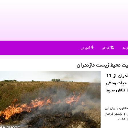
رید
طراحی
آموزش
مازندران معاون فنی اداره کل حفاظت محیط زیست مازندران از 11
الا در پناهگاه حیات وحش
ا تلاش محیط
للهی با بیان این
مربع از جنگلهای آمل و نوشهر گرفتار
ار گشت.