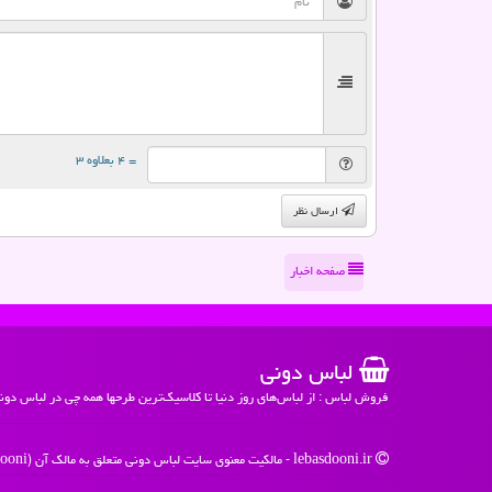
= ۴ بعلاوه ۳
ارسال نظر
صفحه اخبار
لباس دونی
فروش لباس : از لباس‌های روز دنیا تا کلاسیک‌ترین طرحها همه چی در لباس دون
lebasdooni.ir - مالکیت معنوی سایت لباس دونی متعلق به مالک آن (Lebasdooni) می باشد - 1396 -1405