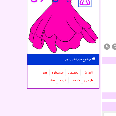
موضوع های لباس دونی
آموزش
تخصص
جشنواره
هنر
طراحی
خدمات
خرید
سفر