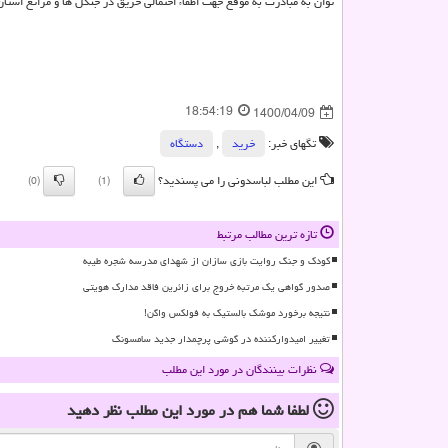
توان به مبادرت به موقع جهت اطفاء احتمالی حریق در جنگل ها و مراتع استان،
18:54:19
1400/04/09
تگهای خبر:
خرید
,
دستگاه
این مطلب لباسدونی را می پسندید؟
(0)
(1)
تازه ترین مطالب مرتبط
کودک و جنگ روایت بازی سازان از شهدای مدرسه شجره طیبه
صدور گواهی یک مرتبه خروج برای زائرین فاقد مدارک هویتی
نتیجه برخورد موشک بالستیک به فولکس واگن!
تغییر امیدوارکننده در گوشی پرچمدار جدید سامسونگ
نظرات بینندگان در مورد این مطلب
لطفا شما هم
در مورد این مطلب
نظر دهید