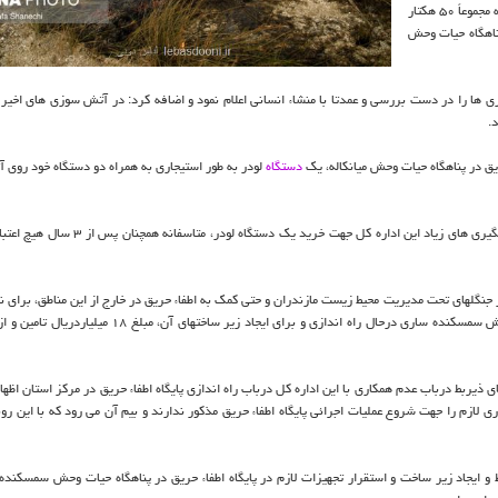
وی افزود: ۹ مورد آتش سوزی نیز در پناهگاه حیات وحش میانکاله رخ داد که مجموعاً ۵۰ هکتار
پناهگاه حیات وحش
ها را در دست بررسی و عمدتا با منشاء انسانی اعلام نمود و اضافه کرد: در آتش سوزی های اخیر د
ریق در پناهگاه حیات وحش میانکاله، یک
دستگاه
لودر به طور استیجاری به همراه دو دستگاه خود روی 
معاون فنی اداره کل حفاظت محیط زیست مازندران اضافه کرد: باتوجه به پیگیری های زیاد این اداره کل جه
ر جنگلهای تحت مدیریت محیط زیست مازندران و حتی کمک به اطفاء حریق در خارج از این مناطق، برای ن
پایگاه اطفاء حریق در مرکز و شرق استان، در ضلع شمالی پناهگاه حیات وحش سمسکنده ساری درحال راه اندازی و برای ایجاد ز
ی ذیربط درباب عدم همکاری با این اداره کل درباب راه اندازی پایگاه اطفاء حریق در مرکز استان اظها
اری لازم را جهت شروع عملیات اجرائی پایگاه اطفاء حریق مذکور ندارند و بیم آن می رود که با این رو
 و ایجاد زیر ساخت و استقرار تجهیزات لازم در پایگاه اطفاء حریق در پناهگاه حیات وحش سمسکنده