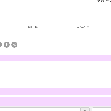
 امیدوار بود.
1266
5
/
5.0
X