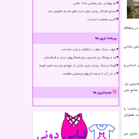
ناو پهپادبر رنو رونمایی شد!، عکس
صدای ماندگار روایت مثل دست های مادرم، خاموش شد
آخرین وضعیت اینترنت
ر پناهگاه
پربحث ترین ها
آتش نشانی
شهاب سنگ سقف را شکافت و وارد خانه شد
مد و پوشاک پل جدیدی برای همکاریهای ایران و قزاقستان
ت خرید یک دستگاه لودر، متاسفانه همچنان پس از ۳ سال هیچ اعتبار استانی و
کودک و جنگ روایت بازی سازان از شهدای مدرسه شجره طیبه
از نذر آب تا عرضه بازیهای ویدئویی مقاومت
خستین بار،
یر ساختهای آن، مبلغ ۱۸ میلیاردریال تامین و از منابع ملی
جدیدترین ها
ر داشت: با
ند، همچنان
 ساری، می