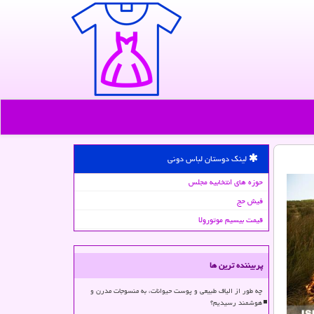
لینک دوستان لباس دونی
حوزه های انتخابیه مجلس
فیش حج
قیمت بیسیم موتورولا
پربیننده ترین ها
چه طور از الیاف طبیعی و پوست حیوانات، به منسوجات مدرن و
هوشمند رسیدیم؟