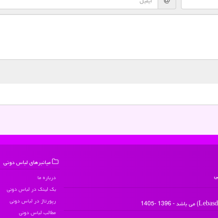
میانبرهای لباس دونی
ی
درباره ما
بک لینک در لباس دونی
رپورتاژ در لباس دونی
مطالب لباس دونی