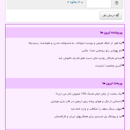
= ۳ بعلاوه ۲
ارسال نظر
پربیننده ترین ها
چه طور از الیاف طبیعی و پوست حیوانات، به منسوجات مدرن و هوشمند رسیدیم؟
ناو پهپادبر رنو رونمایی شد!، عکس
صدای ماندگار روایت مثل دست های مادرم، خاموش شد
آخرین وضعیت اینترنت
پربحث ترین ها
یک ساعت از زمان ایلان ماسک 100 میلیون دلار می ارزد؟
داستانی از حال و هوای پیاده روی اربعین در قاب بازی موبایلی
شهاب سنگ سقف را شکافت و وارد خانه شد
مد و پوشاک پل جدیدی برای همکاریهای ایران و قزاقستان