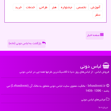
آموزش
تخصص
جشنواره
هنر
طراحی
خدمات
خرید
سفر
صفحه اخبار
بازگشت به لباس دونی (خانه)
لباس دونی
فروش لباس : از لباس‌های روز دنیا تا کلاسیک‌ترین طرحها همه چی در لباس دونی
lebasdooni.ir - مالکیت معنوی سایت لباس دونی متعلق به مالک آن (Lebasdooni) می
باشد - 1396 -1405
میانبرهای لباس دونی
درباره ما