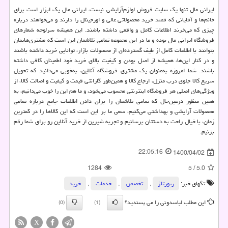
ایرانی مال تنها یک سایت فروش لوازم‌آرایشی نیست، ایرانی مال یک ابزار است برای
خانم‌ها و آقایانی که قصد خرید محصولاتی عالی و اورجینال را دارند و می‌خواهند درباره
چیزی که می‌خرند اطلاعات کامل و واقعی داشته باشند. این همیشه سرلوحه شعارهای
فروشگاه ایرانی مال بوده و ما در این مجموعه تمامی تلاشمان این است که مشتری‌هایمان
بتوانند با اطلاعات کامل از طیف گسترده‌ای از محصولات بازار، توانایی خرید داشته باشند
و در کنار این‌ها، همیشه از اصل بودن و کیفیت بالای خرید خود اطمینان کافی داشته
باشند. شما امروزه به‌عنوان یک مشتری فروشگاه آنلاین، به‌خوبی می‌دانید که تحویل
سریع کالا جلوی درب منزل، ارجاع کالا و همین‌طور گارانتی قیمت و کیفیت و اصالت کالا، از
ویژگی‌های اصلی هر فروشگاه اینترنتی محسوب می‌شود، و ما هم این را خوب می‌دانیم، به
همین منظور درعین‌حال که تمامی تلاشمان را برای دادن اطلاعات جامع درباره تمامی
محصولات آرایشی و بهداشتی می‌کنیم، سعی ما بر این است که این کالاها را در کمترین
زمان، با خیال راحت به دستتان برسانیم و تجربه شیرین از خرید آنلاین رو برای شما رقم
بزنیم.
22:05:16
1400/04/02
1284
5
/
5.0
تگهای خبر:
رپورتاژ
,
تخصص
,
خدمات
,
خرید
این مطلب لباسدونی را می پسندید؟
(0)
(1)
X