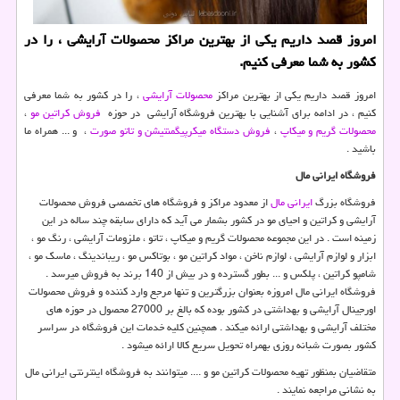
امروز قصد داریم یكی از بهترین مراكز محصولات آرایشی ، را در
كشور به شما معرفی كنیم.
امروز قصد داریم یکی از بهترین مراکز
محصولات آرایشی
، را در کشور به شما معرفی
کنیم ، در ادامه برای آشنایی با بهترین فروشگاه آرایشی در حوزه
فروش کراتین مو
،
محصولات گریم و میکاپ
،
فروش دستگاه میکرپیگمنتیشن و تاتو صورت
، و ... همراه ما
باشید .
فروشگاه ایرانی مال
فروشگاه بزرگ
ایرانی مال
از معدود مراکز و فروشگاه های تخصصی فروش محصولات
آرایشی و کراتین و احیای مو در کشور بشمار می آید که دارای سابقه چند ساله در این
زمینه است . در این مجموعه محصولات گریم و میکاپ ، تاتو ، ملزومات آرایشی ، رنگ مو ،
ابزار و لوازم آرایشی ، لوازم ناخن ، مواد کراتین مو ، بوتاکس مو ، ریباندینگ ، ماسک مو ،
شامپو کراتین ، پلکس و ... بطور گسترده و در بیش از 140 برند به فروش میرسد .
فروشگاه ایرانی مال امروزه بعنوان بزرگترین و تنها مرجع وارد کننده و فروش محصولات
اورجینال آرایشی و بهداشتی در کشور بوده که بالغ بر 27000 محصول در حوزه های
مختلف آرایشی و بهداشتی ارائه میکند . همچنین کلیه خدمات این فروشگاه در سراسر
کشور بصورت شبانه روزی بهمراه تحویل سریع کالا ارائه میشود .
متقاضیان بمنظور تهیه محصولات کراتین مو و .... میتوانند به فروشگاه اینترنتی ایرانی مال
به نشانی مراجعه نمایند .