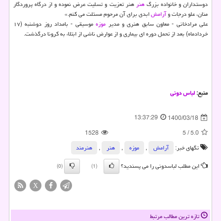
دوستداران و خانواده بزرگ
هنر
هنر تعزیت و تسلیت عرض نموده و از درگاه پروردگار
منان، علو درجات و
آرامش
ابدی برای آن مرحوم مسئلت می کنم.»
علی مرادخانی - معاون سابق هنری و مدیر
موزه
موسیقی - بامداد روز دوشنبه (۱۷
خردادماه) بعد از تحمل دوره ای بیماری و از عوارض ناشی از ابتلاء به کرونا درگذشت.
منبع:
لباس دونی
13:37:29
1400/03/18
1528
5
/
5.0
تگهای خبر:
آرامش
,
موزه
,
هنر
,
هنرمند
این مطلب لباسدونی را می پسندید؟
(0)
(1)
X
تازه ترین مطالب مرتبط