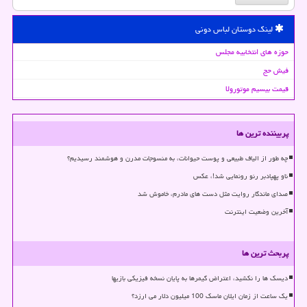
لینک دوستان لباس دونی
حوزه های انتخابیه مجلس
فیش حج
قیمت بیسیم موتورولا
پربیننده ترین ها
چه طور از الیاف طبیعی و پوست حیوانات، به منسوجات مدرن و هوشمند رسیدیم؟
ناو پهپادبر رنو رونمایی شد!، عکس
صدای ماندگار روایت مثل دست های مادرم، خاموش شد
آخرین وضعیت اینترنت
پربحث ترین ها
دیسک ها را نکشید، اعتراض گیمرها به پایان نسخه فیزیکی بازیها
یک ساعت از زمان ایلان ماسک 100 میلیون دلار می ارزد؟