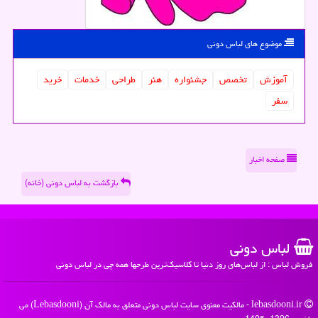
موضوع های لباس دونی
آموزش
تخصص
جشنواره
هنر
طراحی
خدمات
خرید
سفر
صفحه اخبار
بازگشت به لباس دونی (خانه)
لباس دونی
فروش لباس : از لباس‌های روز دنیا تا کلاسیک‌ترین طرحها همه چی در لباس دونی
lebasdooni.ir - مالکیت معنوی سایت لباس دونی متعلق به مالک آن (Lebasdooni) می