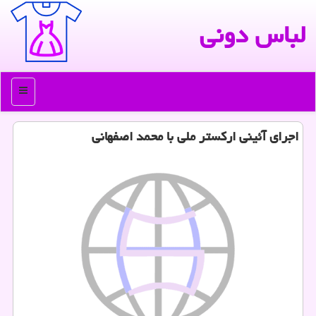
لباس دونی
منو
اجرای آئینی اركستر ملی با محمد اصفهانی