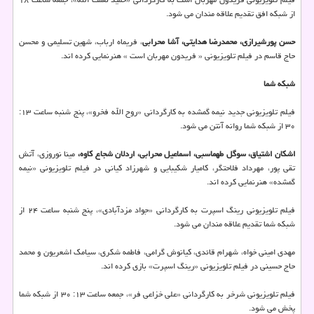
از شبکه افق تقدیم علاقه مندان می شود.
حسن پورشیرازی، محمدرضا هدایتی، آشا محرابی
، فریماه ارباب، شهین تسلیمی و محسن
حاج قاسم در فیلم تلویزیونی « فریدون مهربان است » هنرنمایی کرده اند.
شبکه شما
فیلم تلویزیونی جدید نیمه گمشده به کارگردانی «روح الله فخرو»، پنج شنبه ساعت ۱۳:
۳۰ از شبکه شما روانه آنتن می شود.
اشکان اشتیاق، سوگل طهماسبی، اسماعیل محرابی، اردلان شجاع کاوه،
مینا نوروزی، آتش
تقی پور، مهرداد فلاحتگر، کامیار شکیبایی و شهرزاد کیانی در فیلم تلویزیونی «نیمه
گمشده» هنرنمایی کرده اند.
فیلم تلویزیونی رینگ اسپرت به کارگردانی «جواد مزدآبادی»، پنج شنبه ساعت ۲۴ از
شبکه شما تقدیم علاقه مندان می شود.
مهدی امینی خواه، شهرام قائدی، کیانوش گرامی، فاطمه شکری، سیامک اشعریون و محمد
حاج حسینی در فیلم تلویزیونی «رینگ اسپرت» بازی کرده اند.
فیلم تلویزیونی شرخر به کارگردانی «علی خزاعی فر»، جمعه ساعت ۱۳: ۳۰ از شبکه شما
پخش می شود.