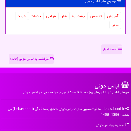
موضوع های لباس دونی
آموزش
تخصص
جشنواره
هنر
طراحی
خدمات
خرید
سفر
صفحه اخبار
بازگشت به لباس دونی (خانه)
لباس دونی
فروش لباس : از لباس‌های روز دنیا تا کلاسیک‌ترین طرحها همه چی در لباس دونی
lebasdooni.ir - مالکیت معنوی سایت لباس دونی متعلق به مالک آن (Lebasdooni) می
باشد - 1396 -1405
میانبرهای لباس دونی