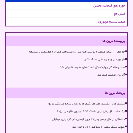
حوزه های انتخابیه مجلس
فیش حج
قیمت بیسیم موتورولا
پربیننده ترین ها
چه طور از الیاف طبیعی و پوست حیوانات، به منسوجات مدرن و هوشمند رسیدیم؟
ناو پهپادبر رنو رونمایی شد!، عکس
صدای ماندگار روایت مثل دست های مادرم، خاموش شد
آخرین وضعیت اینترنت
پربحث ترین ها
دیسک ها را نکشید، اعتراض گیمرها به پایان نسخه فیزیکی بازیها
یک ساعت از زمان ایلان ماسک 100 میلیون دلار می ارزد؟
داستانی از حال و هوای پیاده روی اربعین در قاب بازی موبایلی
شهاب سنگ سقف را شکافت و وارد خانه شد