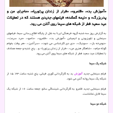
«آموزش بد»، «قلمرو»، «فرار از زندان پرتوریا»، «ماجرای من و
پدربزرگ» و «نیمه گمشده» فیلمهای جدیدی هستند که در تعطیلات
عید سعید فطر از شبکه های سیما روی آنتن می رود.
به گزارش روز سه شنبه گروه فرهنگی ایرنا به نقل از پایگاه اطلاع رسانی سیما، فیلمهای
سینمایی و تلویزیونی و انیمیشن «آموزش بد»، «قلمرو»، «دامبو»، «مرد سرعت»،
«دوچرخه باز»، «سونیک»، «دی دی کارشناس می شود»، «سرآشپز»، «هر وقت بخوام
کوتاه میام»، «شاهکار هنری من»، «فرار از زندان پرتوریا» و... پنج شنبه و جمعه مصادف
با تعطیلات عید سعید فطر از شبکه های سیما روی آنتن می رود.
شبکه یک سیما
فیلم سینمایی جدید
آموزش
بد به کارگردانی کوری فینلی، پنج شنبه ساعت ۲۳: ۱۵ از
شبکه یک سیما روانه آنتن می شود.
فیلم سینمایی جدید قلمرو به کارگردانی شینساکی ساتو، جمعه ساعت ۱۶ از شبکه یک
سیما قابل تماشاست.
شبکه دو سیما