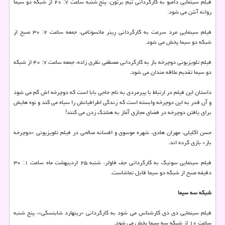
فیلم سینمایی دامبو به کارگردانی تیم برتون، پنج شنبه ساعت ۷: ۲۰ از شبکه دو سیما
روانه آنتن می شود.
فیلم سینمایی مرد سرعت به کارگردانی رِینر ماتسوتامی، جمعه ساعت ۲: ۳۰ صبح از
شبکه دو سیما پخش می شود.
فیلم تلویزیونی دوچرخه باز به کارگردانی مصطفی نظری زاده، جمعه ساعت ۷: ۴۰ از شبکه
دو سیما تقدیم علاقه مندان می شود.
داستان این فیلم در ارتباط با پیرمردی به نام حاجی بابا است که دوچرخه اش گم می شود
و آن قدر به این دوچرخه وابسته است که زندگی اطرافیانش را سیاه می کند و نوه هایش
برای یافتن دوچرخه در فضای مجازی آغاز به هشتگ زدن می کنند!
حسن اکلیلی، مهران هادی، شهره موسوی و افسانه صالحی در فیلم تلویزیونی «دوچرخه
باز» بازی کرده اند.
فیلم سینمایی سونیک به کارگردانی جف فاولر، شنبه ۲۵ اردیبهشت ماه ساعت ۱: ۳۰
دقیقه صبح از شبکه دو سیما قابل تماشاست.
شبکه سه سیما
فیلم سینمایی دی دی کارشناس می شود به کارگردانی «رینهارد شابنسکی»، پنج شنبه
ساعت ۱۰ از شبکه سه سیما پخش می شود.