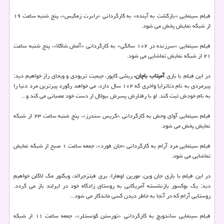
فیلم سینمایی «بازگشت به آینده» به کارگردانی «رابرت زمکیس»، پنج شنبه ساعت ۱۹
از شبکه نمایش پخش می شود.
فیلم سینمایی «سرزنده در ۱۰۲ سالگی» به کارگردانی «آمش شاکلا»، پنج شنبه ساعت
۲۱ از شبکه نمایش تماشایی می شود.
در این فیلم با بازی
آمیتاب باچان،
ریشی کاپور، جیمیت تریودی و ویجای راز خواهیم دید:
پیرمردی به نام دتاترایا واخری که ۱۰۲ سال دارد، می خواهد رکورد پیرترین مرد دنیا را
به نام خودش ثبت کند. او با رفتارش پسرش ببولال از دست خود عصبانی می کند و...
فیلم سینمایی آوای وحش به کارگردانی «کریس سندرز»، پنج شنبه ساعت ۲۳ از شبکه
نمایش پخش می شود.
فیلم سینمایی مرد آرام به کارگردانی «جان فورد»، جمعه ساعت ۱ صبح از شبکه نمایش
تماشایی می شود.
در این فیلم با بازی جان وین، مورین اوهارا، بری فیتزجرالد، ویکتور مک لاگلن خواهیم
دید: یک بوکسور بازنشسته آمریکایی به روستای زادگاه خود در ایرلند باز می گردد.
روستایی آرام که در آنجا به خاطر دیدن کسی ماندگار می شود...
فیلم سینمایی ساندویچ به کارگردانی «تورستن کونستلر»، جمعه ساعت ۱۱ از شبکه