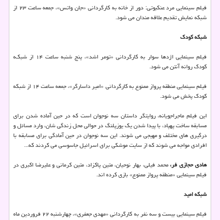
فیلم سینمایی مرد عنکبوتی: دور از خانه به کارگردانی «جان واتس»، جمعه ساعت ۲۳ از
شبکه نمایش تقدیم علاقه مندان می شود.
شبکه کودک
فیلم سینمایی اژدها سوار به کارگردانی «تومر اشد»، پنج شنبه ساعت ۱۴ از شبکـه
کودک روانه آنتن می شود.
فیلم سینمایی منطقه پرواز ممنوع به کارگردانی «امیر داسارگر»، جمعه ساعت ۱۴ از شبکه
کودک پخش می شود.
این فیلم ماجراجویانه، روایتگر داستان سه نوجوان است که در حین آماده شدن برای
مسابقه ساخت پهپاد، با پیدا شدن یک یوزپلنگ در حوالی محل زندگی شان، وارد مسائل و
درگیری های مختلف و مهیجی می شوند. این سه نوجوان در حین آمادگی برای مسابقه با
افرادی مواجه می شوند که از سایت موشکی برای اسرائیل جاسوسی می کردند که...
هادی حجازی فر،
محمد فیلی، بهار نوحیان، متین پاکزاد، متین کرمانی و علیرضا اکبری در
فیلم سینمایی «منطقه پرواز ممنوع» بازی کرده اند.
شبکه امید
فیلم سینمایی بیست و سه نفر به کارگردانی «مهدی جعفری»، چهارشنبه ۲۲ فروردین ماه