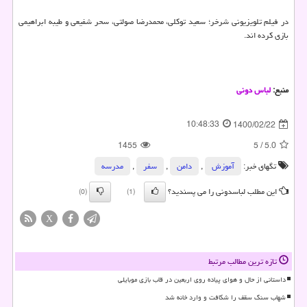
در فیلم تلویزیونی شرخر؛ سعید توکلی، محمدرضا صولتی، سحر شفیعی و طیبه ابراهیمی
بازی کرده اند.
منبع:
لباس دونی
10:48:33
1400/02/22
1455
5
/
5.0
تگهای خبر:
آموزش
,
دامن
,
سفر
,
مدرسه
این مطلب لباسدونی را می پسندید؟
(0)
(1)
X
تازه ترین مطالب مرتبط
داستانی از حال و هوای پیاده روی اربعین در قاب بازی موبایلی
شهاب سنگ سقف را شکافت و وارد خانه شد