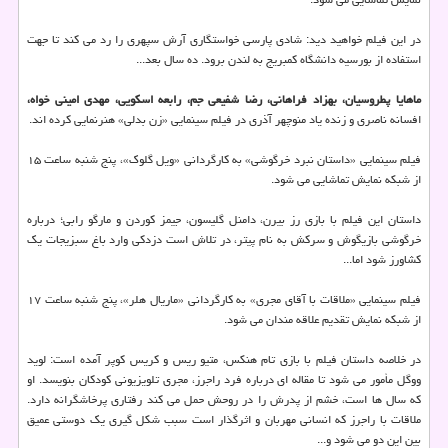
در این فیلم خواهید دید: شادی پارسی خواستگاری آرش سپهری را رد می کند تا جهت
استفاده از بورسیه دانشگاه کمبریج به لندن برود. ده سال بعد...
ماهایا پطروسیان، بهزاد فراهانی، رضا شفیعی جم، رابعه اسکویی، مهدی امینی خواه،
افسانه ناصری و زنده یاد منوچهر آذری در فیلم سینمایی «زن بدلی» هنرنمایی کرده اند.
فیلم سینمایی «داستان نبرد خرگوشی» به کارگردانی «ویل گلوک»، پنج شنبه ساعت ۱۵
از شبکه نمایش تماشایی می شود.
داستان این فیلم با بازی رز بیرن، دامنل گلیسون، جیمز کوردن و مارگو رابی؛ درباره
خرگوشی بازیگوش و سرکش به نام پیتر، در تلاش است دزدکی وارد باغ سبزیجات یک
کشاورز شود اما...
فیلم سینمایی «ملاقات با آقای مجری» به کارگردانی «ماریال هلر»، پنج شنبه ساعت ۱۷
از شبکه نمایش تقدیم علاقه مندان می شود.
در خلاصه داستان فیلم با بازی تام هنکس، متیو ریس و کریس کوپر آمده است: لوید
ووگل مأمور می شود تا مقاله ای درباره فرد راجرز، مجری تلویزیونی کودکان بنویسد. او
که سال ها است، خشم از پدرش را در روحش حمل می کند رفتاری پرخاشگرانه دارد.
ملاقات با راجرز که انسانی مهربان و اثرگذار است سبب شکل گیری یک دوستی عمیق
بین این دو می شود و...