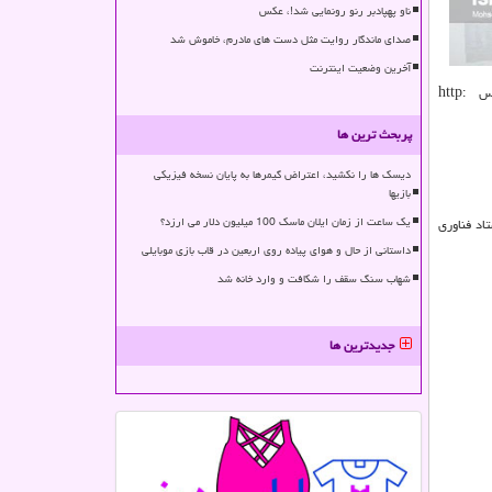
ناو پهپادبر رنو رونمایی شد!، عکس
صدای ماندگار روایت مثل دست های مادرم، خاموش شد
آخرین وضعیت اینترنت
علاقه مندان می توانند ساعت ۲۱ روز دوشنبه، ۶ اردیبهشت ماه، بوسیله لایو اینستاگرامی صفحه دبیرخانه جشنواره نقش تن پوش به آدرس http:
پربحث ترین ها
دیسک ها را نکشید، اعتراض گیمرها به پایان نسخه فیزیکی
بازیها
یک ساعت از زمان ایلان ماسک 100 میلیون دلار می ارزد؟
اد فناوری
داستانی از حال و هوای پیاده روی اربعین در قاب بازی موبایلی
شهاب سنگ سقف را شکافت و وارد خانه شد
جدیدترین ها