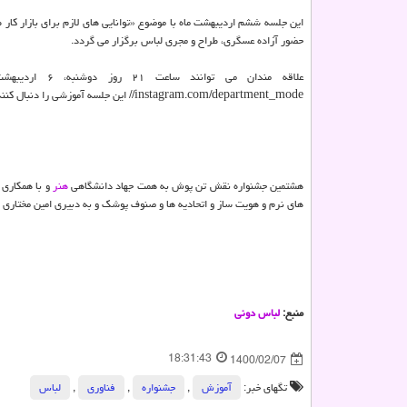
این جلسه ششم اردیبهشت ماه با موضوع «توانایی های لازم برای بازار کار ط
حضور آزاده عسگری، طراح و مجری لباس برگزار می گردد.
//instagram.com/department_mode این جلسه آموزشی را دنبال کنند.
هشتمین جشنواره نقش تن پوش به همت جهاد دانشگاهی
هنر
و با همکاری 
های نرم و هویت ساز و اتحادیه ها و صنوف پوشک و به دبیری امین مختاری در تیرماه ۱۴۰۰ برگ
منبع:
لباس دونی
18:31:43
1400/02/07
تگهای خبر:
آموزش
,
جشنواره
,
فناوری
,
لباس