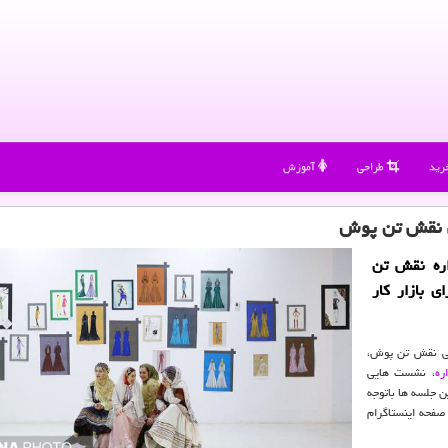
رید
طراحی
آموزش
ی نقش تن پوش
ره نقش تن
ی بازار کار
لی نقش تن پوش،
ره
، نشست هایی
ن جلسه ها باتوجه
صفحه اینستاگرام