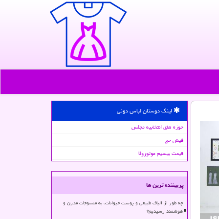
لینک دوستان لباس دونی
حوزه های انتخابیه مجلس
فیش حج
قیمت بیسیم موتورولا
پربیننده ترین ها
چه طور از الیاف طبیعی و پوست حیوانات، به منسوجات مدرن و
هوشمند رسیدیم؟