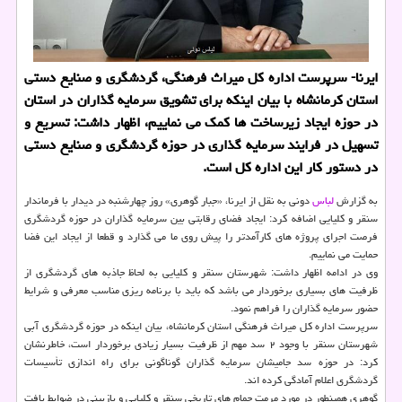
ایرنا- سرپرست اداره کل میراث فرهنگی، گردشگری و صنایع دستی
استان کرمانشاه با بیان اینکه برای تشویق سرمایه گذاران در استان
در حوزه ایجاد زیرساخت ها کمک می نماییم، اظهار داشت: تسریع و
تسهیل در فرایند سرمایه گذاری در حوزه گردشگری و صنایع دستی
در دستور کار این اداره کل است.
به گزارش
لباس
دونی به نقل از ایرنا، «جبار گوهری» روز چهارشنبه در دیدار با فرماندار
سنقر و کلیایی اضافه کرد: ایجاد فضای رقابتی بین سرمایه گذاران در حوزه گردشگری
فرصت اجرای پروژه های کارآمدتر را پیش روی ما می گذارد و قطعا از ایجاد این فضا
حمایت می نماییم.
وی در ادامه اظهار داشت: شهرستان سنقر و کلیایی به لحاظ جاذبه های گردشگری از
ظرفیت های بسیاری برخوردار می باشد که باید با برنامه ریزی مناسب معرفی و شرایط
حضور سرمایه گذاران را فراهم نمود.
سرپرست اداره کل میراث فرهنگی استان کرمانشاه، بیان اینکه در حوزه گردشگری آبی
شهرستان سنقر با وجود ۲ سد مهم از ظرفیت بسیار زیادی برخوردار است، خاطرنشان
کرد: در حوزه سد جامیشان سرمایه گذاران گوناگونی برای راه اندازی تأسیسات
گردشگری اعلام آمادگی کرده اند.
گوهری همینطور در مورد مرمت حمام های تاریخی سنقر و کلیایی و بازبینی در ضوابط بافت