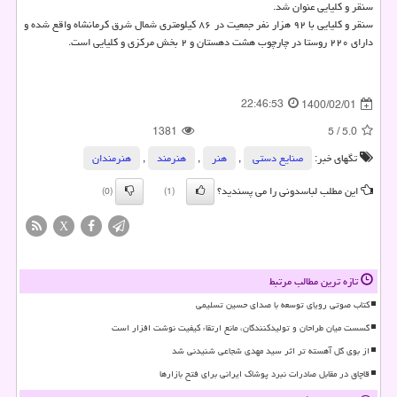
سنقر و کلیایی عنوان شد.
سنقر و کلیایی با ۹۲ هزار نفر جمعیت در ۸۶ کیلومتری شمال شرق کرمانشاه واقع شده و
دارای ۲۲۰ روستا در چارچوب هشت دهستان و ۲ بخش مرکزی و کلیایی است.
22:46:53
1400/02/01
1381
5
/
5.0
تگهای خبر:
صنایع دستی
,
هنر
,
هنرمند
,
هنرمندان
این مطلب لباسدونی را می پسندید؟
(0)
(1)
X
تازه ترین مطالب مرتبط
کتاب صوتی رویای توسعه با صدای حسین تسلیمی
گسست میان طراحان و تولیدکنندگان، مانع ارتقاء کیفیت نوشت افزار است
از بوی گل آهسته تر اثر سید مهدی شجاعی شنیدنی شد
قاچاق در مقابل صادرات نبرد پوشاک ایرانی برای فتح بازارها