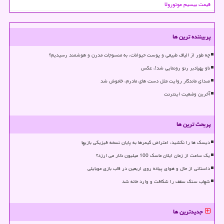
قیمت بیسیم موتورولا
پربیننده ترین ها
چه طور از الیاف طبیعی و پوست حیوانات، به منسوجات مدرن و هوشمند رسیدیم؟
ناو پهپادبر رنو رونمایی شد!، عکس
صدای ماندگار روایت مثل دست های مادرم، خاموش شد
آخرین وضعیت اینترنت
پربحث ترین ها
دیسک ها را نکشید، اعتراض گیمرها به پایان نسخه فیزیکی بازیها
یک ساعت از زمان ایلان ماسک 100 میلیون دلار می ارزد؟
داستانی از حال و هوای پیاده روی اربعین در قاب بازی موبایلی
شهاب سنگ سقف را شکافت و وارد خانه شد
جدیدترین ها