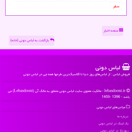
سفر
صفحه اخبار
بازگشت به لباس دونی (خانه)
لباس دونی
فروش لباس : از لباس‌های روز دنیا تا کلاسیک‌ترین طرحها همه چی در لباس دونی
lebasdooni.ir - مالکیت معنوی سایت لباس دونی متعلق به مالک آن (Lebasdooni) می
باشد - 1396 -1405
میانبرهای لباس دونی
درباره ما
بک لینک در لباس دونی
رپورتاژ در لباس دونی