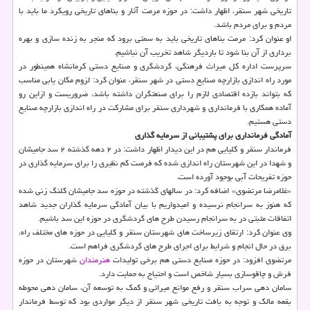
تاریخی شهر سنقر، اظهار داشت: در حوزه مرمت آثار و بناهای تاریخی رویکرد ما باید با
مردم و برای مردم باشد.
او عنوان کرد: مرمت بناهای تاریخی باید به سمتی برود که منجر به زنده سازی و بهره
برداری از آن بنا شود تا باردیگر شاهد تخریب آن نباشیم.
سرپرست اداره کل میراث فرهنگی، گردشگری و صنایع دستی کرمانشاه همینطور در
مورد راه اندازی بازارچه صنایع دستی در شهر سنقر، عنوان کرد: لزوم مکان یابی مناسب
که بتواند بازده اقتصادی لازم را برای صنعتگران داشته باشد، ضروریست و ازاین رو
آماده همکاری با فرمانداری و شهرداری سنقر برای مشارکت در راه اندازی بازارچه صنایع
دستی هستیم.
آمادگی فرمانداری برای پشتیبانی از سرمایه گذاری
فرماندار سنقر و کلیایی هم در این دیدار اظهار داشت: در ۲ دهه گذشته ۲ سد جامیشان
و شهدا در این شهرستان راه اندازی شده که فرصت کم نظیری را برای سرمایه گذاری در
حوزه تفریحات آبی بوجود آورده است.
«غلامرضا مرتضوی» اضافه کرد: در سالهای گذشته در حوزه سد جامیشان کلنگ زنی شده
که هنوز به سرانجام نرسیده و امیدواریم با بیان آمادگی سرمایه گذاران جدید شاهد
اتفاقات مثبتی در به سرانجام رسیدن طرح های گردشگری در حوزه این سد باشیم.
وی عنوان کرد: ارتقای زیرساخت های شهرستان سنقر و کلیایی در حوزه های مختلف راه،
برق در حال انجام و شرایط برای اجرای طرح های گردشگری فراهم است.
مرتضوی افزود: در حوزه صنایع دستی هم برخی تولیدات
هنرمندان
شهرستان در حوزه
فرش و چاقوسازی بسیار شاخص است و احتیاج به حمایت دارد.
سامان دهی سراب سنقر و رفع موانع میراثی و کمک به توسعه آن، سامان دهی محوطه
بقعه مالک و توجه به بافت تاریخی شهر سنقر از دیگر مواردی بود که توسط فرماندار