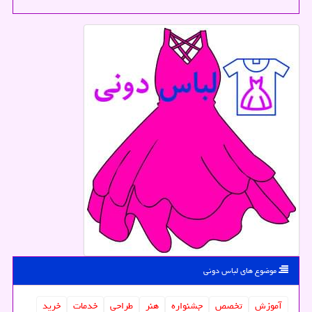
موضوع های لباس دونی
آموزش
تخصص
جشنواره
هنر
طراحی
خدمات
خرید