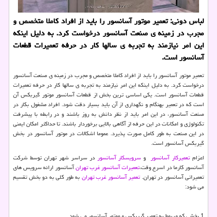
لباس دونی: تعمیر موتور آسانسور را باید از افراد كاملا متخصص و
مجرب در زمینه ی صنعت آسانسور درخواست كرد. به دلیل اینكه
این امر نیازمند به تجربه ی سالها كار در حرفه تعمیرات قطعات
آسانسور است.
تعمیر موتور آسانسور را باید از افراد کاملا متخصص و مجرب در زمینه ی صنعت آسانسور
درخواست کرد. به دلیل اینکه این امر نیازمند به تجربه ی سالها کار در حرفه تعمیرات
قطعات آسانسور است. یکی اساسی ترین بخش از قطعات آسانسور موتور گیربکس آن
است که در تعمیر بهنگام و نگهداری از آن باید بسیار دقت شود. افراد مشغول بکار در
صنعت آسانسور، در این امر باید از نظر دانش به روز باشند و در رابطه با پیشرفت
تکنولوژی و امکانات در این حرفه از آگاهی بالایی برخوردار باشند. تا حداکثر امکان ایمنی
در این صنعت به طور کامل صورت پذیرد. عموما اشکالات در موتور آسانسور در بخش
گیربکس آسانسور است.
اعزام
تعمیرکار آسانسور
و
سرویسکار آسانسور
در سراسر شهر تهران توسط شرکت
آسانسور کارما در اسرع وقت،
تعمیرات آسانسور غرب تهران
آسانسور ارائه سرویس های
تعمیراتی آسانسور در تهران.
تعمیر آسانسور غرب تهران
به طور کلی به دو بخش تقسیم
می شود:
1.بخشی که مربوط به تعمیر گیربکس و موتور آسانسور می شود