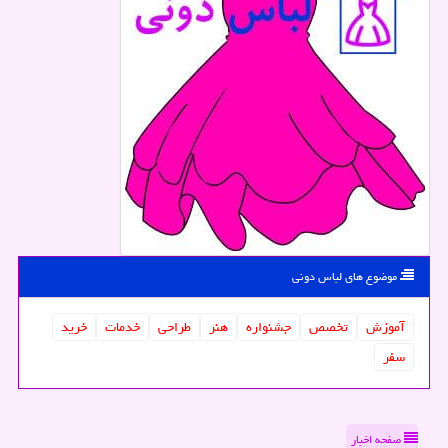
موضوع های لباس دونی
آموزش
تخصص
جشنواره
هنر
طراحی
خدمات
خرید
سفر
صفحه اخبار