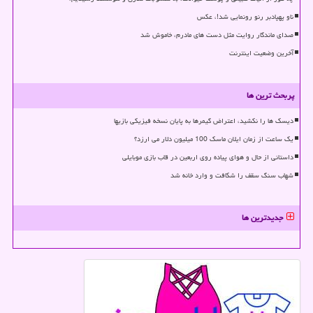
ناو پهپادبر رنو رونمایی شد!، عکس
صدای ماندگار روایت مثل دست های مادرم، خاموش شد
آخرین وضعیت اینترنت
پربحث ترین ها
دیسک ها را نکشید، اعتراض گیمرها به پایان نسخه فیزیکی بازیها
یک ساعت از زمان ایلان ماسک 100 میلیون دلار می ارزد؟
داستانی از حال و هوای پیاده روی اربعین در قاب بازی موبایلی
شهاب سنگ سقف را شکافت و وارد خانه شد
جدیدترین ها