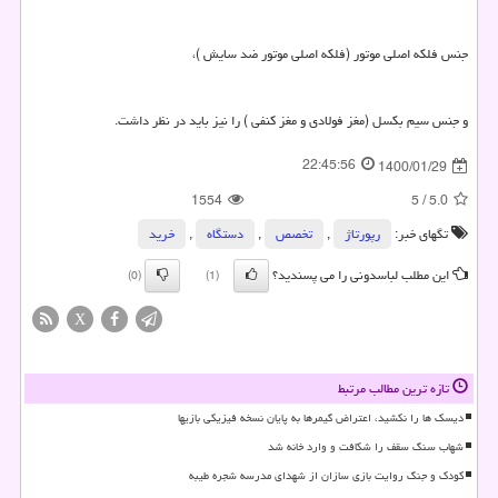
جنس فلکه اصلی موتور (فلکه اصلی موتور ضد سایش )،
و جنس سیم بکسل (مغز فولادی و مغز کنفی ) را نیز باید در نظر داشت.
22:45:56
1400/01/29
1554
5
/
5.0
تگهای خبر:
رپورتاژ
,
تخصص
,
دستگاه
,
خرید
این مطلب لباسدونی را می پسندید؟
(0)
(1)
X
تازه ترین مطالب مرتبط
دیسک ها را نکشید، اعتراض گیمرها به پایان نسخه فیزیکی بازیها
شهاب سنگ سقف را شکافت و وارد خانه شد
کودک و جنگ روایت بازی سازان از شهدای مدرسه شجره طیبه